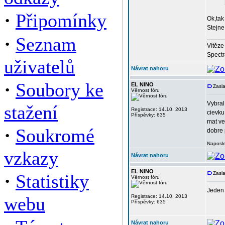
·
Připomínky
Ok,tak
Stejne
·
_____
Seznam
Vítěze
Spect
uživatelů
Návrat nahoru
·
Soubory ke
EL NINO
Zasla
Věrnost fóru
Vybral
stažení
Registrace: 14.10. 2013
cievku
Příspěvky: 635
mat ve
·
Soukromé
dobre 
Naposle
vzkazy
Návrat nahoru
EL NINO
·
Zasla
Statistiky
Věrnost fóru
Jeden 
webu
Registrace: 14.10. 2013
Příspěvky: 635
Návrat nahoru