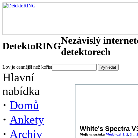
Nezávislý interne
DetektoRING
detektorech
Lov je cennější než kořist
Hlavní
nabídka
·
Domů
·
Ankety
White's Spectra V3
·
Archiv
Přejít na stránku
Předchozí
1
,
2
,
3
...