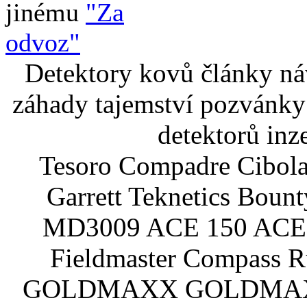
jinému
"Za
odvoz"
Detektory kovů články náv
záhady tajemství pozvánky
detektorů inz
Tesoro Compadre Cibola
Garrett Teknetics Boun
MD3009 ACE 150 ACE 
Fieldmaster Compass 
GOLDMAXX GOLDMAXX P