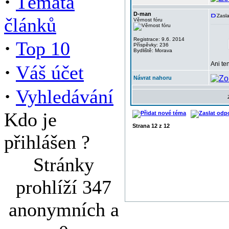
·
Témata
D-man
Zasla
článků
Věrnost fóru
Registrace: 9.6. 2014
·
Top 10
Příspěvky: 236
Bydliště: Morava
Ani te
·
Váš účet
Návrat nahoru
·
Vyhledávání
Kdo je
Strana
12
z
12
přihlášen ?
Stránky
prohlíží 347
anonymních a