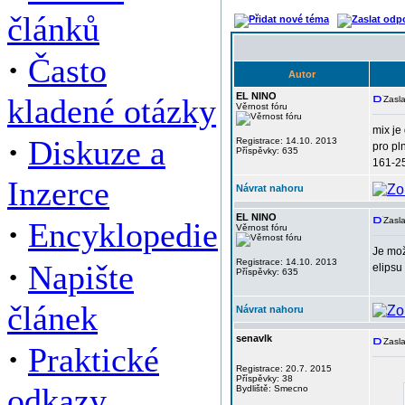
článků
·
Často
Autor
EL NINO
kladené otázky
Zasla
Věrnost fóru
mix je
·
Diskuze a
Registrace: 14.10. 2013
pro pl
Příspěvky: 635
161-25
Inzerce
Návrat nahoru
EL NINO
·
Zasla
Encyklopedie
Věrnost fóru
Je mož
·
Registrace: 14.10. 2013
Napište
elipsu
Příspěvky: 635
článek
Návrat nahoru
senavlk
Zasla
·
Praktické
Registrace: 20.7. 2015
Příspěvky: 38
odkazy
Bydliště: Smecno