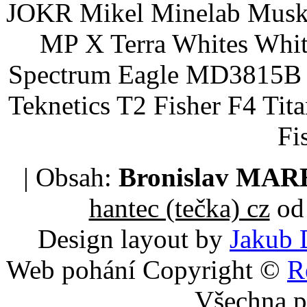
JOKR Mikel Minelab Muske
MP X Terra Whites Wh
Spectrum Eagle MD3815B 
Teknetics T2 Fisher F4 Tit
Fi
| Obsah:
Bronislav MA
hantec (tečka) cz
od 
Design layout by
Jakub 
Web pohání Copyright ©
R
Všechna p