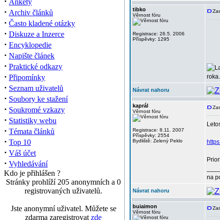
·
Ankety
tibko
·
Archiv článků
Zas
Věrnost fóru
·
Často kladené otázky
·
Diskuze a Inzerce
Registrace: 26.5. 2006
Příspěvky: 1295
·
Encyklopedie
·
Napište článek
·
Praktické odkazy
·
Připomínky
roka.
·
Seznam uživatelů
Návrat nahoru
·
Soubory ke stažení
kaprál
·
Zas
Soukromé vzkazy
Věrnost fóru
·
Statistiky webu
Letos
·
Témata článků
Registrace: 8.11. 2007
Příspěvky: 2554
·
Top 10
Bydliště: Zelený Peklo
http
·
Váš účet
Prior
·
Vyhledávání
___
Kdo je přihlášen ?
na p
Stránky prohlíží 205 anonymních a 0
registrovaných uživatelů.
Návrat nahoru
buiaimon
Jste anonymní uživatel. Můžete se
Zas
Věrnost fóru
zdarma zaregistrovat
zde