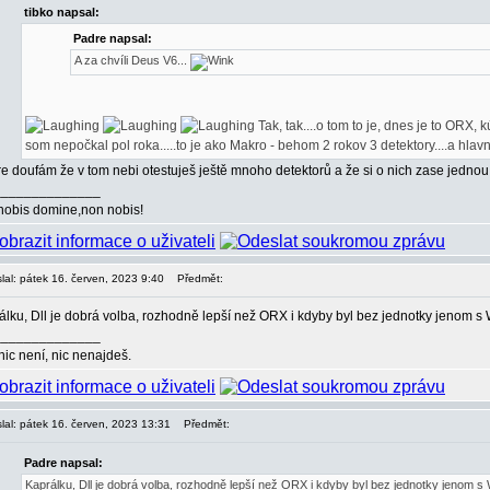
tibko napsal:
Padre napsal:
A za chvíli Deus V6...
Tak, tak....o tom to je, dnes je to ORX, 
som nepočkal pol roka.....to je ako Makro - behom 2 rokov 3 detektory....a hlav
re doufám že v tom nebi otestuješ ještě mnoho detektorů a že si o nich zase jedn
______________
nobis domine,non nobis!
lal: pátek 16. červen, 2023 9:40
Předmět:
álku, Dll je dobrá volba, rozhodně lepší než ORX i kdyby byl bez jednotky jenom 
______________
nic není, nic nenajdeš.
lal: pátek 16. červen, 2023 13:31
Předmět:
Padre napsal:
Kaprálku, Dll je dobrá volba, rozhodně lepší než ORX i kdyby byl bez jednotky jenom