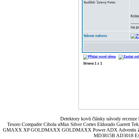
Bydliště: Zelený Peklo
Kole
___
na p
Návrat nahoru
Strana
1
z
1
Detektory kovů články návody recenze h
Tesoro Compadre Cibola uMax Silver Cortes Eldorado Garrett 
GMAXX XP GOLDMAXX GOLDMAXX Power ADX Adventis Zetex JOK
MD3815B AD3018 Explor