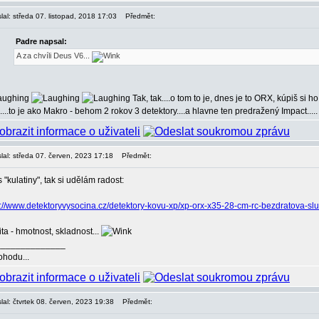
lal: středa 07. listopad, 2018 17:03
Předmět:
Padre napsal:
A za chvíli Deus V6...
Tak, tak....o tom to je, dnes je to ORX, kúpiš si 
....to je ako Makro - behom 2 rokov 3 detektory....a hlavne ten predražený Impact....
lal: středa 07. červen, 2023 17:18
Předmět:
 "kulatiny", tak si udělám radost:
s://www.detektoryvysocina.cz/detektory-kovu-xp/xp-orx-x35-28-cm-rc-bezdratova-sl
ita - hmotnost, skladnost...
______________
ohodu...
lal: čtvrtek 08. červen, 2023 19:38
Předmět: