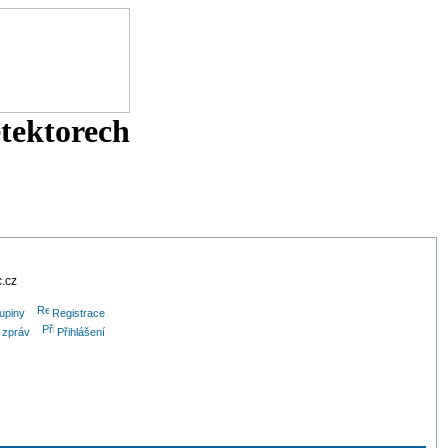
etektorech
c.cz
upiny
Registrace
h zpráv
Přihlášení