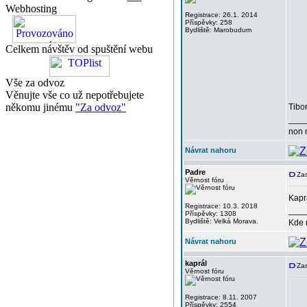
Webhosting
Registrace: 26.1. 2014
Příspěvky: 258
Bydliště: Marobudum
Celkem návštěv od spuštění webu
Vše za odvoz
Věnujte vše co už nepotřebujete
někomu jinému
"Za odvoz"
Tibo
___
non 
Návrat nahoru
Padre
Zas
Věrnost fóru
Kapr
Registrace: 10.3. 2018
___
Příspěvky: 1308
Bydliště: Velká Morava.
Kde 
Návrat nahoru
kaprál
Zas
Věrnost fóru
Registrace: 8.11. 2007
Příspěvky: 2554