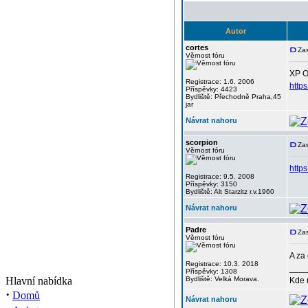
Autor
cortes
Zas
Věrnost fóru
XP 
Registrace: 1.6. 2006
http
Příspěvky: 4423
Bydliště: Přechodně Praha,45
jar
Návrat nahoru
scorpion
Zas
Věrnost fóru
http
Registrace: 9.5. 2008
Příspěvky: 3150
Bydliště: Alt Starzitz r.v.1960
Návrat nahoru
Padre
Zas
Věrnost fóru
A za 
Registrace: 10.3. 2018
___
Příspěvky: 1308
Hlavní nabídka
Bydliště: Velká Morava.
Kde 
·
Domů
Návrat nahoru