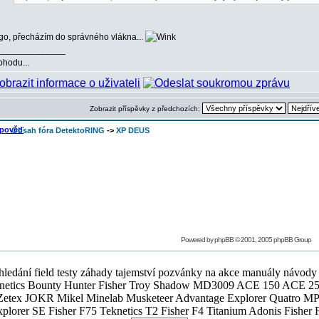
go, přecházím do správného vlákna...
______________
ohodu...
Zobrazit příspěvky z předchozích:
Obsah fóra DetektoRING
->
XP DEUS
Powered by
phpBB
© 2001, 2005 phpBB Group
ledání field testy záhady tajemství pozvánky na akce manuály návody g
Teknetics Bounty Hunter Fisher Troy Shadow MD3009 ACE 150 ACE 25
R Mikel Minelab Musketeer Advantage Explorer Quatro MP X
er SE Fisher F75 Teknetics T2 Fisher F4 Titanium Adonis Fisher F