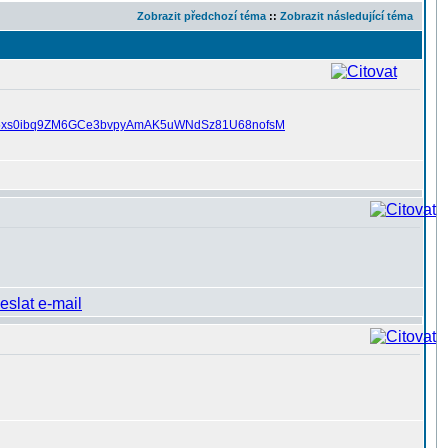
Zobrazit předchozí téma
::
Zobrazit následující téma
uguXt5xs0ibq9ZM6GCe3bvpyAmAK5uWNdSz81U68nofsM