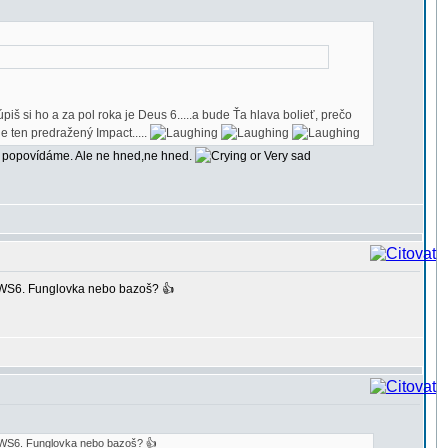
kúpiš si ho a za pol roka je Deus 6.....a bude Ťa hlava bolieť, prečo
ne ten predražený Impact.....
ou popovídáme. Ale ne hned,ne hned.
s WS6. Funglovka nebo bazoš? 👍
 s WS6. Funglovka nebo bazoš? 👍