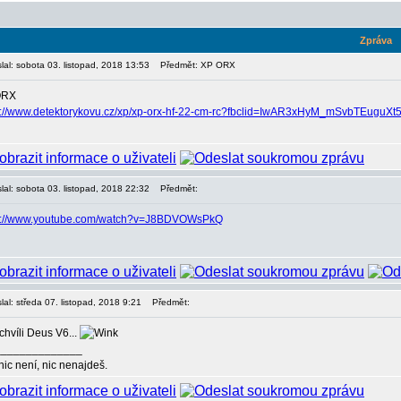
Zpráva
lal: sobota 03. listopad, 2018 13:53
Předmět: XP ORX
ORX
s://www.detektorykovu.cz/xp/xp-orx-hf-22-cm-rc?fbclid=IwAR3xHyM_mSvbTE
lal: sobota 03. listopad, 2018 22:32
Předmět:
s://www.youtube.com/watch?v=J8BDVOWsPkQ
lal: středa 07. listopad, 2018 9:21
Předmět:
chvíli Deus V6...
______________
nic není, nic nenajdeš.