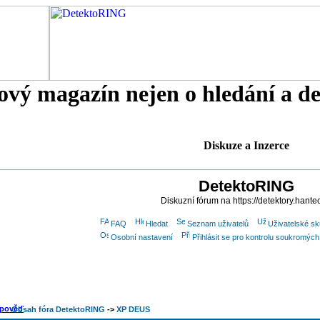
tový magazín nejen o hledání a d
Diskuze a Inzerce
DetektoRING
Diskuzní fórum na https://detektory.hante
FAQ
Hledat
Seznam uživatelů
Uživatelské sk
Osobní nastavení
Přihlásit se pro kontrolu soukromýc
Obsah fóra DetektoRING
->
XP DEUS