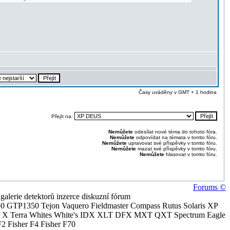
Časy uváděny v GMT + 1 hodina
Přejít na:
Nemůžete
odesílat nové téma do tohoto fóra.
Nemůžete
odpovídat na témata v tomto fóru.
Nemůžete
upravovat své příspěvky v tomto fóru.
Nemůžete
mazat své příspěvky v tomto fóru.
Nemůžete
hlasovat v tomto fóru.
Forums ©
alerie detektorů inzerce diskuzní fórum
0 GTP1350 Tejon Vaquero Fieldmaster Compass Rutus Solaris XP
 Terra Whites White's IDX XLT DFX MXT QXT Spectrum Eagle
2 Fisher F4 Fisher F70