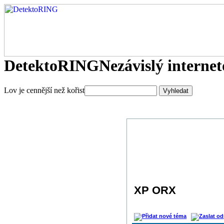
DetektoRING
Nezávislý interne
Lov je cennější než kořist
XP ORX