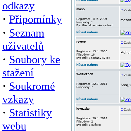
odkazy
maso
Zasla
·
Připomínky
Registrace: 11.5. 2009
mozem 
Příspěvky: 1
Bydliště: slovensko vychod
·
Seznam
Návrat nahoru
uživatelů
revere
Zasla
Registrace: 13.4. 2006
Mohu 
·
Příspěvky: 16
Soubory ke
Bydliště: Sedlčany 47 let
Návrat nahoru
stažení
Wolficzech
Zasl
·
Soukromé
Registrace: 22.3. 2014
Ahoj, 
Příspěvky: 7
vzkazy
Návrat nahoru
·
Statistiky
lovuzdar
Zasla
Registrace: 30.4. 2014
webu
Příspěvky: 2
Bydliště: Slovácko