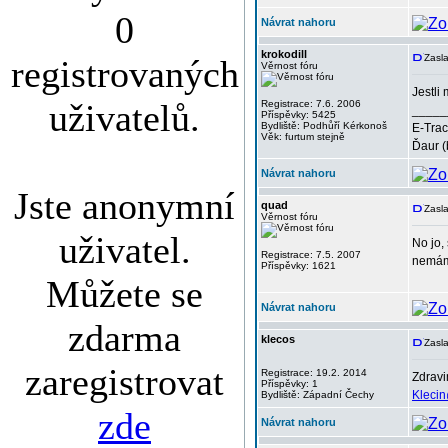
0
Návrat nahoru
krokodill
Zasla
registrovaných
Věrnost fóru
Jestli
uživatelů.
Registrace: 7.6. 2006
_____
Příspěvky: 5425
Bydliště: Podhůří Kérkonoš
E-Trac
Věk: furtum stejně
Ďaur (
Návrat nahoru
Jste anonymní
quad
Zasl
Věrnost fóru
uživatel.
No jo,
Registrace: 7.5. 2007
nemám,
Příspěvky: 1621
Můžete se
Návrat nahoru
zdarma
klecos
Zasla
zaregistrovat
Registrace: 19.2. 2014
Zdravi
Příspěvky: 1
Kleci
Bydliště: Západní Čechy
zde
Návrat nahoru