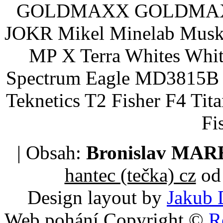
GOLDMAXX GOLDMAXX P
JOKR Mikel Minelab Muske
MP X Terra Whites Wh
Spectrum Eagle MD3815B 
Teknetics T2 Fisher F4 Tit
Fi
| Obsah:
Bronislav MA
hantec (tečka) cz
od 
Design layout by
Jakub 
Web pohání Copyright ©
R