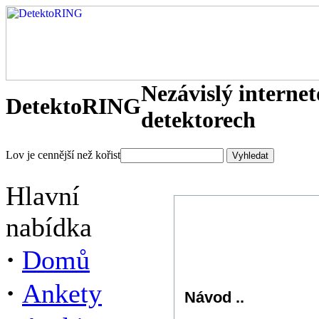
Nezávislý interne
DetektoRING
detektorech
Lov je cennější než kořist
Hlavní
nabídka
·
Domů
·
Ankety
Návod ..