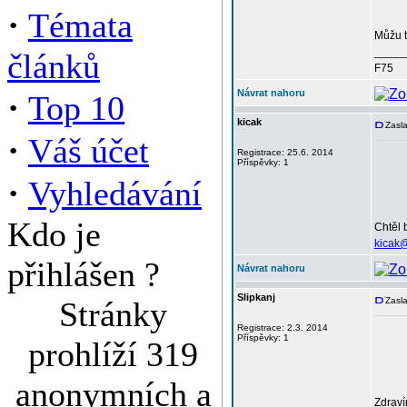
·
Témata
Můžu t
_____
článků
F75
·
Návrat nahoru
Top 10
kicak
Zasla
·
Váš účet
Registrace: 25.6. 2014
Příspěvky: 1
·
Vyhledávání
Kdo je
Chtěl 
kicak
přihlášen ?
Návrat nahoru
Slipkanj
Stránky
Zasla
Registrace: 2.3. 2014
Příspěvky: 1
prohlíží 319
anonymních a
Zdraví