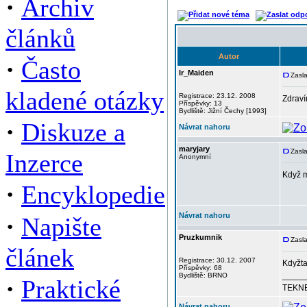
·
Archiv
článků
Autor
·
Často
Ir_Maiden
Zasla
kladené otázky
Registrace: 23.12. 2008
Zdraví
Příspěvky: 13
Bydliště: Jižní Čechy [1993]
·
Diskuze a
Návrat nahoru
maryjary
Zasla
Inzerce
Anonymní
Když m
·
Encyklopedie
·
Návrat nahoru
Napište
Pruzkumnik
Zasla
článek
Registrace: 30.12. 2007
Kdyžta
Příspěvky: 68
_____
Bydliště: BRNO
·
Praktické
TEKNE
Návrat nahoru