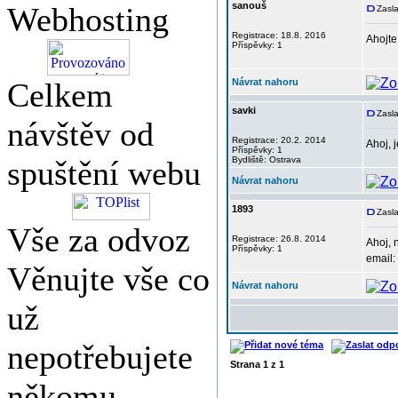
sanouš
Webhosting
Zasla
Registrace: 18.8. 2016
Ahojte
Příspěvky: 1
Celkem
Návrat nahoru
savki
Zasla
návštěv od
Registrace: 20.2. 2014
Ahoj, 
Příspěvky: 1
spuštění webu
Bydliště: Ostrava
Návrat nahoru
1893
Zasla
Vše za odvoz
Registrace: 26.8. 2014
Ahoj, 
Příspěvky: 1
email:
Věnujte vše co
Návrat nahoru
už
nepotřebujete
Strana
1
z
1
někomu