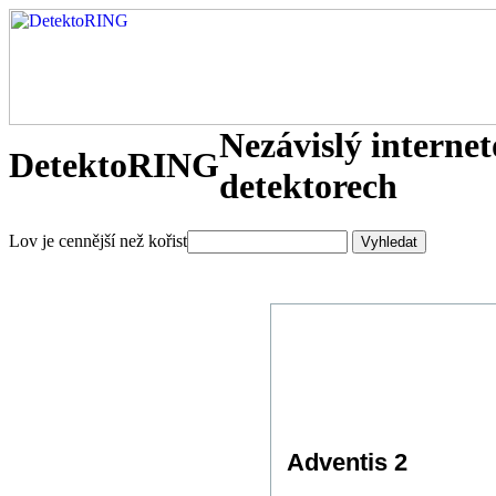
Nezávislý interne
DetektoRING
detektorech
Lov je cennější než kořist
Adventis 2