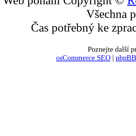
Web pohání Copyright ©
R
Všechna p
Čas potřebný ke zpra
Poznejte další
osCommerce SEO
|
phpBB