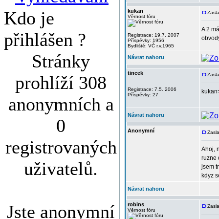
Kdo je
kukan
Zasla
Věrnost fóru
A 2 má
přihlášen ?
Registrace: 19.7. 2007
obvody
Příspěvky: 1956
Bydliště: VČ r.v.1965
Stránky
Návrat nahoru
tincek
Zasla
prohlíží 308
Registrace: 7.5. 2006
kukan=
Příspěvky: 27
anonymních a
Návrat nahoru
0
Anonymní
Zasla
registrovaných
Ahoj, 
ruzne 
uživatelů.
jsem t
kdyz s
Návrat nahoru
Jste anonymní
robins
Zasla
Věrnost fóru