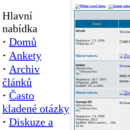
Hlavní
Autor
nabídka
tincek
Zasla
·
Domů
Registrace: 7.5. 2006
Chtěl 
Příspěvky: 27
·
Ankety
Návrat nahoru
·
Archiv
kukan
Zasla
Věrnost fóru
Mám ho
článků
Registrace: 19.7. 2007
kurva 
Příspěvky: 1956
Bydliště: VČ r.v.1965
·
Často
Návrat nahoru
George-83
Zasla
kladené otázky
Věrnost fóru
Registrace: 7.9. 2006
·
Diskuze a
Příspěvky: 2812
Bydliště: Děčín-venkov.... Věk:
43 let