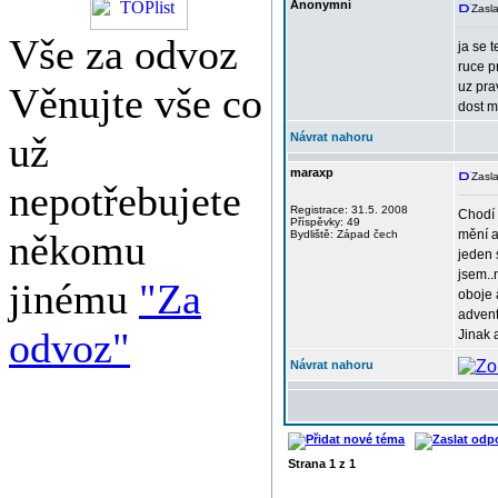
Anonymní
Zasla
Vše za odvoz
ja se 
ruce p
uz pra
Věnujte vše co
dost m
už
Návrat nahoru
maraxp
Zasla
nepotřebujete
Registrace: 31.5. 2008
Chodí 
Příspěvky: 49
někomu
mění a
Bydliště: Západ čech
jeden 
jsem..
jinému
"Za
oboje 
advent
odvoz"
Jinak 
Návrat nahoru
Strana
1
z
1