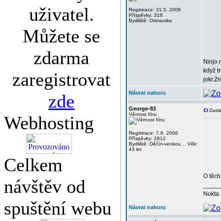
uživatel.
Registrace: 31.5. 2006
Příspěvky: 319
Bydliště: Ostravsko
Můžete se
zdarma
Ninjo 
když t
zaregistrovat
jokr.Z
Návrat nahoru
zde
George-83
Zasla
Věrnost fóru
Webhosting
Registrace: 7.9. 2006
Příspěvky: 2812
Bydliště: Děčín-venkov.... Věk:
43 let
Celkem
O těch
návštěv od
_____
Nokta 
spuštění webu
Návrat nahoru