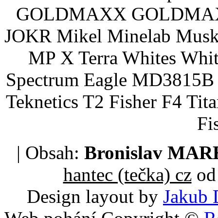
GOLDMAXX GOLDMAXX P
JOKR Mikel Minelab Muske
MP X Terra Whites Wh
Spectrum Eagle MD3815B 
Teknetics T2 Fisher F4 Tit
Fi
| Obsah:
Bronislav MA
hantec (tečka) cz
od 
Design layout by
Jakub 