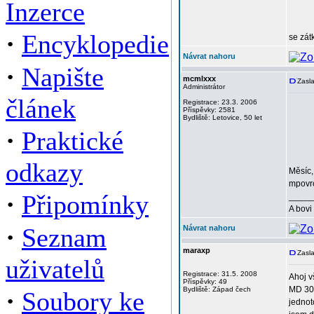
Inzerce
·
Encyklopedie
se zát
Návrat nahoru
·
Napište
mcmlxxx
Zasla
Administrátor
článek
Registrace: 23.3. 2006
Příspěvky: 2581
Bydliště: Letovice, 50 let
·
Praktické
odkazy
Měsíc,
mpovrc
·
Připomínky
_____
A bovi
·
Seznam
Návrat nahoru
maraxp
Zasla
uživatelů
Registrace: 31.5. 2008
Ahoj v
Příspěvky: 49
MD 300
·
Bydliště: Západ čech
Soubory ke
jednot