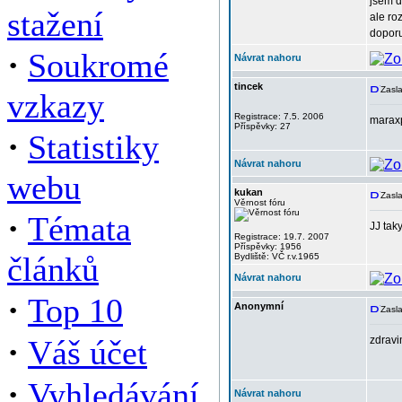
jsem d
stažení
ale ro
doporu
·
Soukromé
Návrat nahoru
tincek
Zasla
vzkazy
Registrace: 7.5. 2006
maraxp
Příspěvky: 27
·
Statistiky
Návrat nahoru
webu
kukan
Zasla
Věrnost fóru
·
Témata
JJ tak
Registrace: 19.7. 2007
Příspěvky: 1956
článků
Bydliště: VČ r.v.1965
Návrat nahoru
·
Top 10
Anonymní
Zasla
·
Váš účet
zdravi
·
Vyhledávání
Návrat nahoru