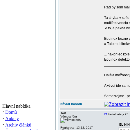
Rad by som mal 
Ta chyba v soft
multifrekvenciu 
.A to je pekna n
Equinox bezne v
a Tato multifrek
... nakoniec ko
Equinox detekto
____________
Dalšia možnost j
A vývoj ide samo
Samozrejme ..pre
Návrat nahoru
Hlavní nabídka
·
Domů
JvK
Zaslal: úterý 25
Věrnost fóru
·
Ankety
·
Archiv článků
EL NIN
Registrace: 13.12. 2017