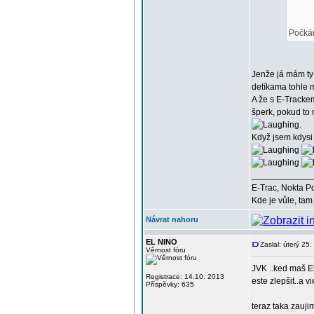
Počká
Jenže já mám ty 
detíkama tohle 
A že s E-Tracke
šperk, pokud to 
.
Když jsem kdysi 
____________
E-Trac, Nokta P
Kde je vůle, tam 
Návrat nahoru
EL NINO
Zaslal: úterý 25
Věrnost fóru
JVK ..ked maš Et
Registrace: 14.10. 2013
este zlepšit..a v
Příspěvky: 635
teraz taka zaujim