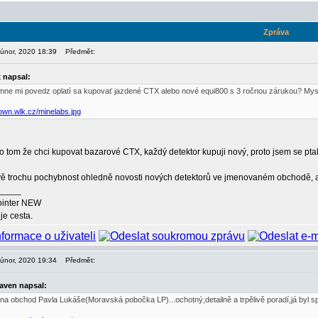
Zpráva
. únor, 2020 18:39
Předmět:
x napsal:
imne mi povedz oplatí sa kupovať jazdené CTX alebo nové equi800 s 3 ročnou zárukou? Mys
down.wlk.cz/minelabs.jpg
o tom že chci kupovat bazarové CTX, každý detektor kupuji nový, proto jsem se ptal
 trochu pochybnost ohledně novosti nových detektorů ve jmenovaném obchodě, ale t
_____
ointer NEW
je cesta.
. únor, 2020 19:34
Předmět:
aven napsal:
a obchod Pavla Lukáše(Moravská pobočka LP)...ochotný,detailně a trpělivě poradí,já byl 