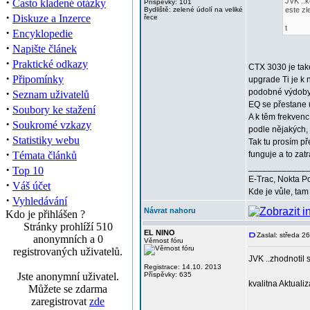
·
JVK ..k
Často kladené otázky
Příspěvky: 101
Bydliště: zelené údolí na veliké
este zl
·
Diskuze a Inzerce
řece
t
·
Encyklopedie
·
Napište článek
·
Praktické odkazy
CTX 3030 je také
·
Připomínky
upgrade Ti je k 
·
podobné výdobyt
Seznam uživatelů
EQ se přestane u
·
Soubory ke stažení
A k těm frekvenc
·
Soukromé vzkazy
podle nějakých, 
·
Statistiky webu
Tak tu prosím př
·
Témata článků
funguje a to za
____________
·
Top 10
E-Trac, Nokta P
·
Váš účet
Kde je vůle, tam 
·
Vyhledávání
Návrat nahoru
Kdo je přihlášen ?
Stránky prohlíží 510
EL NINO
Zaslal: středa 2
anonymních a 0
Věrnost fóru
registrovaných uživatelů.
JVK ..zhodnotil s
Registrace: 14.10. 2013
Jste anonymní uživatel.
Příspěvky: 635
kvalitna Aktuali
Můžete se zdarma
zaregistrovat
zde