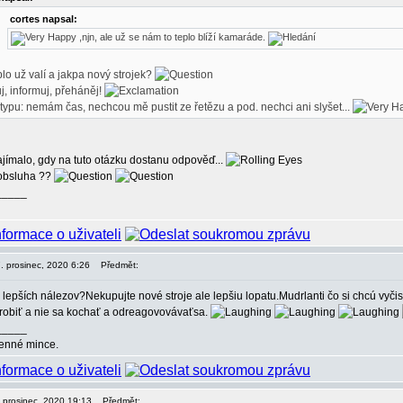
cortes napsal:
,njn, ale už se nám to teplo blíží kamaráde.
plo už valí a jakpa nový strojek?
j, informuj, přeháněj!
 typu: nemám čas, nechcou mě pustit ze řetězu a pod. nechci ani slyšet...
ajímalo, gdy na tuto otázku dostanu odpověď...
 obsluha ??
_____
17. prosinec, 2020 6:26
Předmět:
lepších nálezov?Nekupujte nové stroje ale lepšiu lopatu.Mudrlanti čo si chcú vyčis
 robiť a nie sa kochať a odreagovovávaťsa.
_____
enné mince.
. prosinec, 2020 19:13
Předmět: