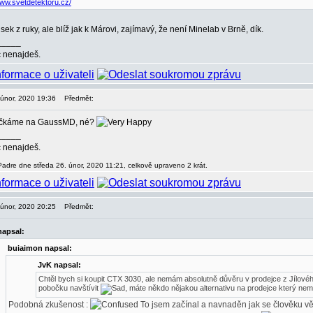
www.svetdetektoru.cz/
ek z ruky, ale blíž jak k Márovi, zajímavý, že není Minelab v Brně, dík.
_____
c nenajdeš.
. únor, 2020 19:36
Předmět:
očkáme na GaussMD, né?
_____
c nenajdeš.
Padre dne středa 26. únor, 2020 11:21, celkově upraveno 2 krát.
. únor, 2020 20:25
Předmět:
napsal:
buiaimon napsal:
JvK napsal:
Chtěl bych si koupit CTX 3030, ale nemám absolutně důvěru v prodejce z Jílovéh
pobočku navštívit
, máte někdo nějakou alternativu na prodejce který nem
Podobná zkušenost :
To jsem začínal a navnaděn jak se člověku v