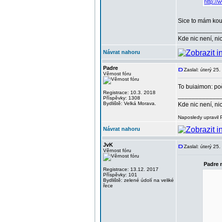
http://
Sice to mám kous
____________
Kde nic není, ni
Návrat nahoru
Padre
Zaslal: úterý 25
Věrnost fóru
To buiaimon: p
Registrace: 10.3. 2018
____________
Příspěvky: 1308
Bydliště: Velká Morava.
Kde nic není, ni
Naposledy upravil 
Návrat nahoru
JvK
Zaslal: úterý 25
Věrnost fóru
Padre 
Registrace: 13.12. 2017
Příspěvky: 101
Bydliště: zelené údolí na veliké
řece