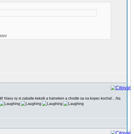
tiť hlavu vy si zabalte keksík a haineken a chodte sa na kopec kochať....Na