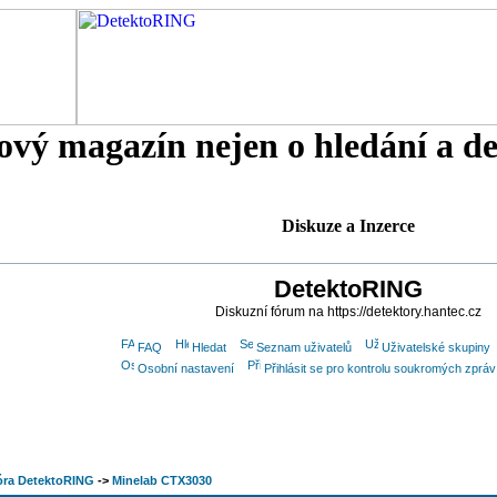
tový magazín nejen o hledání a d
Diskuze a Inzerce
DetektoRING
Diskuzní fórum na https://detektory.hantec.cz
FAQ
Hledat
Seznam uživatelů
Uživatelské skupiny
Osobní nastavení
Přihlásit se pro kontrolu soukromých zpráv
óra DetektoRING
->
Minelab CTX3030