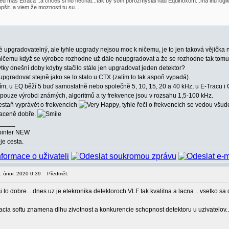
ed maš Etraca ..a chces si ho nechat...tak by som porozmyšlal nad Equinoxom...ma inu logiku
epšit..a viem že moznosti tu su...
 upgradovatelný, ale tyhle upgrady nejsou moc k ničemu, je to jen taková vějička n
ničemu když se výrobce rozhodne už dále neupgradovat a že se rozhodne tak tomu věř
ky dnešní doby kdyby stačilo stále jen upgradovat jeden detektor?
pgradovat stejně jako se to stalo u CTX (zatím to tak aspoň vypadá).
ím, u EQ běží 5 buď samostatně nebo společně 5, 10, 15, 20 a 40 kHz, u E-Tracu i 
pouze výrobci známých, algoritmů a ty frekvence jsou v rozsahu 1,5-100 kHz.
estaň vyprávět o frekvencích
, tyhle řeči o frekvencích se vedou všu
traceně dobře.
_____
ointer NEW
je cesta.
6. únor, 2020 0:39
Předmět:
i to dobre....dnes uz je elekronika detektoroch VLF tak kvalitna a lacna .. vsetko sa
zacia softu znamena dlhu zivotnost a konkurencie schopnost detektoru u uzivatelov...v