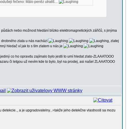
odušeji řečeno: Málo peněz utratíš....
ých půdách nebo možnost hledání blízko elektromagnetických zářičů, s jinýma
o drobného zlata u nás nachází
, zlatej
mný hledač ví jak to s tím zlatem u nás je
ě jediný co ho opravdu zajímalo bylo jestli to umí hledat zlato-ZLAAATOOO
 bazaru či letgou už nevím kde to bylo, byl na prodej, asi našel ZLAAATOOO
 detekcie.., a je upgradovatelny...=takže jeho detekčne vlastnosti sa mozu