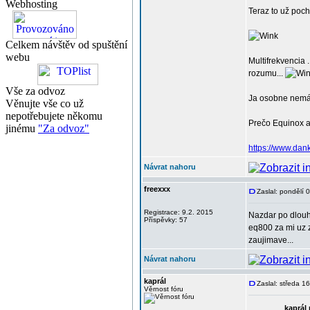
Webhosting
Teraz to už poch
Celkem návštěv od spuštění
webu
Multifrekvencia 
rozumu...
Vše za odvoz
Ja osobne nemám 
Věnujte vše co už
nepotřebujete někomu
Prečo Equinox a 
jinému
"Za odvoz"
https://www.dan
Návrat nahoru
freexxx
Zaslal: pondělí 
Registrace: 9.2. 2015
Nazdar po dlou
Příspěvky: 57
eq800 za mi uz 
zaujimave...
Návrat nahoru
kaprál
Zaslal: středa 1
Věrnost fóru
kaprál 