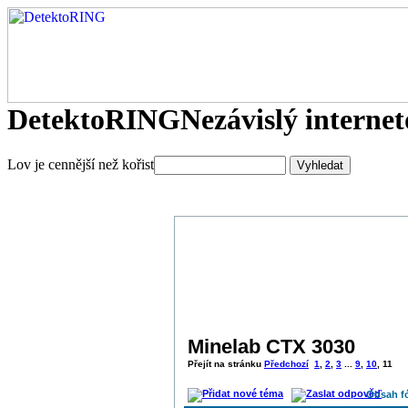
DetektoRING
Nezávislý interne
Lov je cennější než kořist
Minelab CTX 3030
Přejít na stránku
Předchozí
1
,
2
,
3
...
9
,
10
,
11
Obsah f