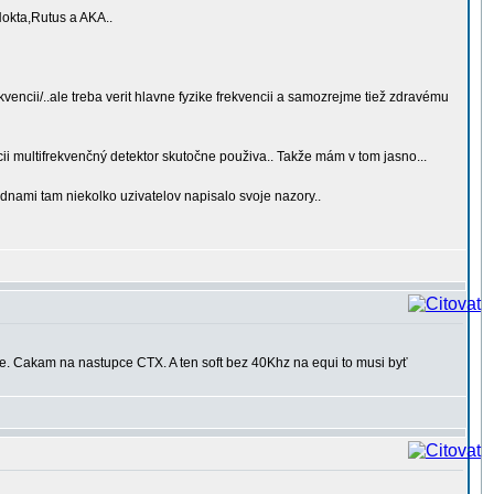
Nokta,Rutus a AKA..
ekvencii/..ale treba verit hlavne fyzike frekvencii a samozrejme tiež zdravému
cii multifrekvenčný detektor skutočne použiva.. Takže mám v tom jasno...
dnami tam niekolko uzivatelov napisalo svoje nazory..
e. Cakam na nastupce CTX. A ten soft bez 40Khz na equi to musi byť