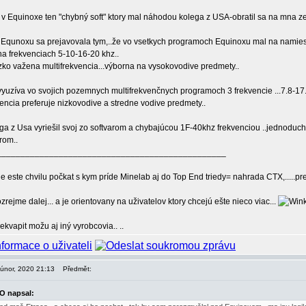
v Equinoxe ten "chybný soft" ktory mal náhodou kolega z USA-obratil sa na mna z
e Equnoxu sa prejavovala tym,..že vo vsetkych programoch Equinoxu mal na namies
na frekvenciach 5-10-16-20 khz..
izko važena multifrekvencia...výborna na vysokovodive predmety..
yuzíva vo svojich pozemnych multifrekvenčnych programoch 3 frekvencie ...7.8-17
vencia preferuje nizkovodive a stredne vodive predmety..
lega z Usa vyriešil svoj zo softvarom a chybajúcou 1F-40khz frekvenciou ..jednod
rom..
________________________________________________
e este chvilu počkat s kym príde Minelab aj do Top End triedy= nahrada CTX,.....pret
zrejme dalej... a je orientovany na uživatelov ktory chcejú ešte nieco viac...
kvapit možu aj iný vyrobcovia.. ..
. únor, 2020 21:13
Předmět:
O napsal: