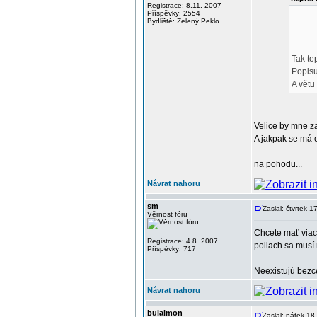
Registrace: 8.11. 2007
Příspěvky: 2554
Bydliště: Zelený Peklo
Tak te
Popisu
A větu
Velice by mne z
A jakpak se má
____________
na pohodu...
Návrat nahoru
sm
Zaslal: čtvrtek 
Věrnost fóru
Chcete mať viac 
Registrace: 4.8. 2007
poliach sa musí
Příspěvky: 717
____________
Neexistujú bezc
Návrat nahoru
buiaimon
Zaslal: pátek 18