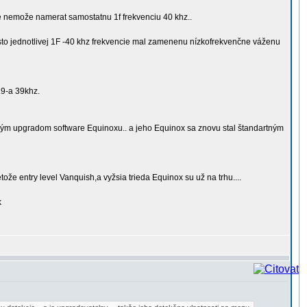
e nemože namerat samostatnu 1f frekvenciu 40 khz..
to jednotlivej 1F -40 khz frekvencie mal zamenenu nízkofrekvenčne váženu
.9-a 39khz.
uchým upgradom software Equinoxu.. a jeho Equinox sa znovu stal štandartným
ože entry level Vanquish,a vyžsia trieda Equinox su už na trhu....