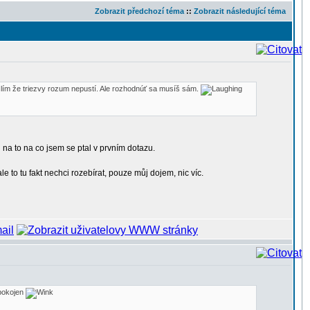
Zobrazit předchozí téma
::
Zobrazit následující téma
lím že triezvy rozum nepustí. Ale rozhodnúť sa musíš sám.
 na to na co jsem se ptal v prvním dotazu.
o tu fakt nechci rozebírat, pouze můj dojem, nic víc.
spokojen