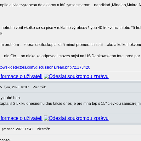
opilo aj viac vyrobcou detektorov a idú tymto smerom... napriklad ,Minelab,Makro-
...netreba verit všetko co sa píše v reklame výrobcov./ typu 40 frekvencii alebo *5 fr
problém ... zobrat osciloskop a za 5 minut premerat a zistit ...aké a kolko frekven
...nie Ctx ... no niekolko odpovedi mozes najst na US Dankowskeho fore..pred par 
kowskidetectors.com/discussions/read.php?2,173420
05. říjen, 2020 18:37
Předmět:
hy době heh.
zaplaitil 2,5x ku dnesnemu dnu takze dnes je pre mna top s 15" cievkou samozrejm
6. prosinec, 2020 17:41
Předmět:
napsal: