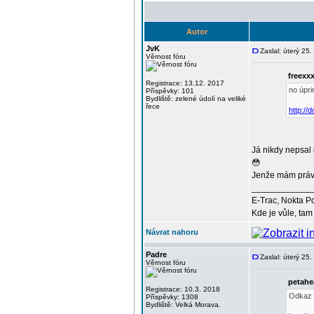
Autor
JvK
Zaslal: úterý 25
Věrnost fóru
freexx
Registrace: 13.12. 2017
no úpr
Příspěvky: 101
Bydliště: zelené údolí na veliké
řece
http://
Já nikdy nepsal 
😳
Jenže mám právě
____________
E-Trac, Nokta P
Kde je vůle, tam 
Návrat nahoru
Padre
Zaslal: úterý 25
Věrnost fóru
petahe
Registrace: 10.3. 2018
Odkaz n
Příspěvky: 1308
Bydliště: Velká Morava.