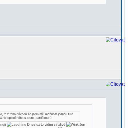
o, to z toho důvodu že jsem měl možnost jednou tuto
á nic společného s touto „partičkou“?
ěnují
Dnes už to vidím střízlivě
Jen