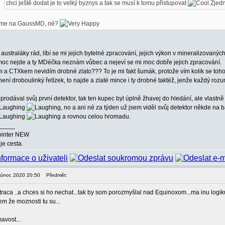
chci ještě dodat je to velký byznys a tak se musí k tomu přistupovat
Zjedn
me na GaussMD, né?
australáky rád, líbí se mi jejich bytelné zpracování, jejich výkon v mineralizovan
moc nejde a ty MDéčka neznám vůbec a nejeví se mi moc dobře jejich zpracování.
m a CTXkem nevidím drobné zlato??? To je mi fakt šumák, protože vím kolik se toh
není droboulinký řetízek, to najde a zlaté mince i ty drobné taktéž, jenže každý rozu
prodával svůj první detektor, tak ten kupec byl úplně žhavej do hledání, ale vlastn
, no a ani né za týden už jsem viděl svůj detektor někde na
a rovnou celou hromadu.
_____
ointer NEW
je cesta.
. únor, 2020 20:50
Předmět:
raca ..a chces si ho nechat...tak by som porozmyšlal nad Equinoxom...ma inu logiku
iem že moznosti tu su...
avost...