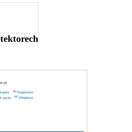
etektorech
ec.cz
skupiny
Registrace
ch zpráv
Přihlášení