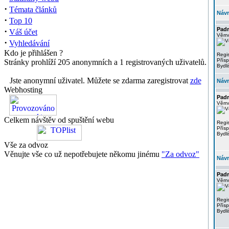
·
Témata článků
Návr
·
Top 10
·
Padr
Váš účet
Věrno
·
Vyhledávání
Kdo je přihlášen ?
Regi
Přís
Stránky prohlíží 205 anonymních a 1 registrovaných uživatelů.
Bydli
Jste anonymní uživatel. Můžete se zdarma zaregistrovat
zde
Návr
Webhosting
Padr
Věrno
Celkem návštěv od spuštění webu
Regi
Přís
Bydli
Vše za odvoz
Věnujte vše co už nepotřebujete někomu jinému
"Za odvoz"
Návr
Padr
Věrno
Regi
Přís
Bydli