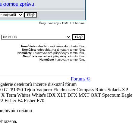
Časy uváděny v GMT + 1 hodina
:
Nemůžete
odesílat nové téma do tohoto fóra.
Nemůžete
odpovídat na témata v tomto fóru.
Nemůžete
upravovat své příspěvky v tomto fóru.
Nemůžete
mazat své příspěvky v tomto fóru.
Nemůžete
hlasovat v tomto fóru.
Forums ©
alerie detektorů inzerce diskuzní fórum
0 GTP1350 Tejon Vaquero Fieldmaster Compass Rutus Solaris XP
 Terra Whites White's IDX XLT DFX MXT QXT Spectrum Eagle
2 Fisher F4 Fisher F70
archivním režimu
yhrazena.