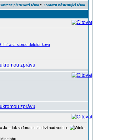
Zobrazit předchozí téma
::
Zobrazit následující téma
8-fmf-wsa-stereo-detetor-kovu
Ja ... tak sa forum este drzi nad vodou..
.
 Minelabu..