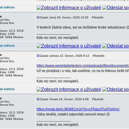
at nahoru
e
Zaslal: úterý 09. červen, 2026 10:30
Předmět:
st fóru
V testech žádná sláva, asi se dočkáme brzké aktualizace 
strace: 10.3. 2018
_________________
pěvky: 1308
ště: Velká Morava.
Kde nic není, nic nenajdeš.
at nahoru
e
Zaslal: sobota 13. červen, 2026 9:12
Předmět:
st fóru
https://www.xpmetaldetectors.com/uploads/files/document/c
strace: 10.3. 2018
Už se prodává i u nás, tak uvidíme, co na to řeknou čeští XP
pěvky: 1308
ště: Velká Morava.
_________________
Kde nic není, nic nenajdeš.
at nahoru
e
Zaslal: čtvrtek 18. červen, 2026 8:08
Předmět:
st fóru
https://youtu.be/icJ8Gk61mJs?is=cATspcdTuATrqXyU
strace: 10.3. 2018
Váha skvělá, ostatní odpovídá cenové relaci 😉
pěvky: 1308
ště: Velká Morava.
_________________
Kde nic není, nic nenajdeš.