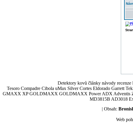
Návr
Stra
Detektory kovů články návody recenze h
Tesoro Compadre Cibola uMax Silver Cortes Eldorado Garrett 
GMAXX XP GOLDMAXX GOLDMAXX Power ADX Adventis Zetex JOK
MD3815B AD3018 Explor
| Obsah:
Broni
Web poh