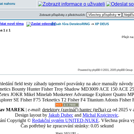
at nahoru
Zobrazit příspěvky z předchozích:
Obsah fóra DetektoRING
->
XP DEUS
na
1
z
1
Přejít na
Powered by
phpBB
© 2001, 2005 phpBB Group
ledání field testy záhady tajemství pozvánky na akce manuály návody g
Teknetics Bounty Hunter Fisher Troy Shadow MD3009 ACE 150 ACE 25
R Mikel Minelab Musketeer Advantage Explorer Quatro MP X
er SE Fisher F75 Teknetics T2 Fisher F4 Titanium Adonis Fisher F
slav MAREK
|
e-mail
:
detektory (zavináč) hantec (tečka) cz
od 2025 v 
Design layout by
Jakub Dubec
and
Michal Krajcirovic
.
ání Copyright ©
Redakční systém UNITED-NUKE
. Všechna práva v
Čas potřebný ke zpracování stránky: 0.05 sekund