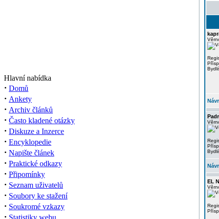
kapr
Věrno
Regis
Přís
Bydli
Hlavní nabídka
·
Domů
·
Ankety
Návr
·
Archiv článků
Padr
·
Často kladené otázky
Věrno
·
Diskuze a Inzerce
·
Encyklopedie
Regi
Přís
·
Napište článek
Bydli
·
Praktické odkazy
Návr
·
Připomínky
EL 
·
Seznam uživatelů
Věrno
·
Soubory ke stažení
·
Soukromé vzkazy
Regi
Přís
·
Statistiky webu