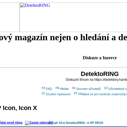
tový magazín nejen o hledání a d
Diskuze a Inzerce
DetektoRING
Diskuzní fórum na https://detektory.hant
FAQ
Hledat
Seznam uživatelů
Uživatelské 
Osobní nastavení
Přihlásit se pro kontrolu soukromý
 Icon, Icon X
Obsah fóra DetektoRING
->
XP DEUS