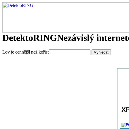
DetektoRING
Nezávislý interne
Lov je cennější než kořist
XP