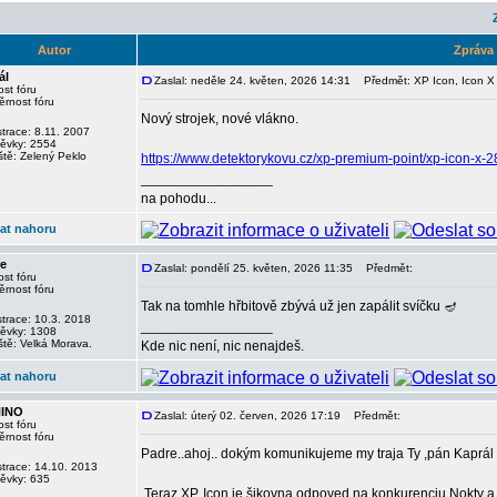
Autor
Zpráva
ál
Zaslal: neděle 24. květen, 2026 14:31
Předmět: XP Icon, Icon X
st fóru
Nový strojek, nové vlákno.
trace: 8.11. 2007
pěvky: 2554
ště: Zelený Peklo
https://www.detektorykovu.cz/xp-premium-point/xp-icon-x-2
_________________
na pohodu...
at nahoru
e
Zaslal: pondělí 25. květen, 2026 11:35
Předmět:
st fóru
Tak na tomhle hřbitově zbývá už jen zapálit svíčku 🪔
strace: 10.3. 2018
_________________
pěvky: 1308
ště: Velká Morava.
Kde nic není, nic nenajdeš.
at nahoru
NINO
Zaslal: úterý 02. červen, 2026 17:19
Předmět:
st fóru
Padre..ahoj.. dokým komunikujeme my traja Ty ,pán Kaprál a 
strace: 14.10. 2013
pěvky: 635
.Teraz XP..Icon je šikovna odpoved na konkurenciu Nokty a