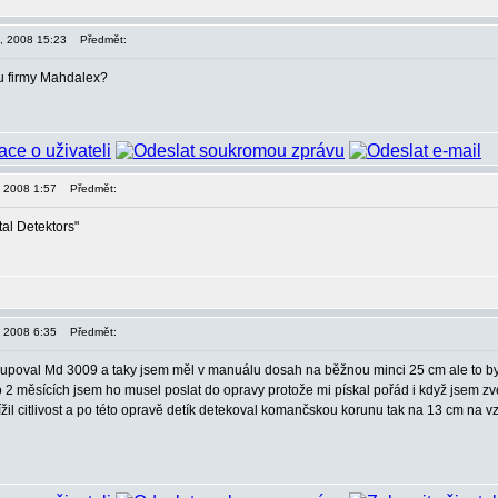
n, 2008 15:23
Předmět:
?u firmy Mahdalex?
, 2008 1:57
Předmět:
al Detektors"
, 2008 6:35
Předmět:
 kupoval Md 3009 a taky jsem měl v manuálu dosah na běžnou minci 25 cm ale to b
2 měsících jsem ho musel poslat do opravy protože mi pískal pořád i když jsem zve
ížil citlivost a po této opravě detík detekoval komančskou korunu tak na 13 cm na vz