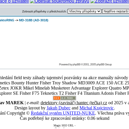
Zobrazit příspěvky z předchozích:
tektoRING
->
MD-318B (AD-3018)
Powered by
phpBB
© 2001, 2005 phpBB Group
ledání field testy záhady tajemství pozvánky na akce manuály návody g
Teknetics Bounty Hunter Fisher Troy Shadow MD3009 ACE 150 ACE 25
R Mikel Minelab Musketeer Advantage Explorer Quatro MP X
er SE Fisher F75 Teknetics T2 Fisher F4 Titanium Adonis Fisher F
slav MAREK
|
e-mail
:
detektory (zavináč) hantec (tečka) cz
od 2025 v 
Design layout by
Jakub Dubec
and
Michal Krajcirovic
.
ání Copyright ©
Redakční systém UNITED-NUKE
. Všechna práva v
Čas potřebný ke zpracování stránky: 0.06 sekund