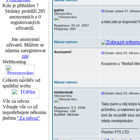
Návrat nahoru
Kdo je přihlášen ?
garisz
Stránky prohlíží 285
Zaslal: pátek 07. březe
Věrnost fóru
anonymních a 0
registrovaných
a kde jste je kupovali
Registrace: 25.10. 2007
uživatelů.
Příspěvky: 930
Jste anonymní
Návrat nahoru
uživatel. Můžete se
zdarma zaregistrovat
Anonymní
Zaslal: úterý 25. březen
zde
Webhosting
Koupeno u "Moltaš Met
Celkem návštěv od
Návrat nahoru
spuštění webu
minkovicak
Zaslal: úterý 25. březen
Věrnost fóru
Vše za odvoz
Taky jsem u něj kdysi
Věnujte vše co už
Registrace: 5.5. 2006
průměru, a nakonec po 
Příspěvky: 168
nepotřebujete někomu
Bydliště: Minkwitz
tom že mi ještě více sn
jinému
"Za odvoz"
nikdy neobjednám
_________________
Fischer F75 LTD