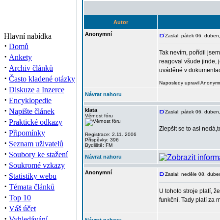
Autor
Anonymní
Hlavní nabídka
Zaslal: pátek 06. duben
·
Domů
Tak nevím, pořídil jse
·
Ankety
reagoval všude jinde, 
·
Archiv článků
uváděné v dokumentaci 
·
Často kladené otázky
Naposledy upravil Anonymn
·
Diskuze a Inzerce
Návrat nahoru
·
Encyklopedie
·
Napište článek
klata
Zaslal: pátek 06. duben
Věrnost fóru
·
Praktické odkazy
Zlepšit se to asi nedá,
·
Připomínky
Registrace: 2.11. 2006
Příspěvky: 396
·
Seznam uživatelů
Bydliště: FM
·
Soubory ke stažení
Návrat nahoru
·
Soukromé vzkazy
Anonymní
·
Zaslal: neděle 08. dub
Statistiky webu
·
Témata článků
U tohoto stroje platí,
·
Top 10
funkční. Tady platí za
·
Váš účet
·
Vyhledávání