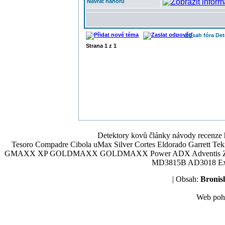
Návrat nahoru
Obsah fóra De
Strana
1
z
1
Detektory kovů články návody recenze h
Tesoro Compadre Cibola uMax Silver Cortes Eldorado Garrett 
GMAXX XP GOLDMAXX GOLDMAXX Power ADX Adventis Zetex JOK
MD3815B AD3018 Explor
| Obsah:
Broni
Web poh