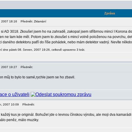
Zpráva
, 2007 18:16
Předmět: Zklamání
m si AD 3018. Zkoušel jsem ho na zahradě, zakopal jsem stříbrnou minci I Korona d
jen ne tam kde měl. Potom jsem to zkoušel s mincí volně položenou na povrchu, de
daného detektoru patří do říše pohádek, nebo mám detektor vadný. Nevíte někdo c
í dne pátek 08. červen, 2007 19:26, celkově upraveno 3 krát.
, 2007 19:27
Předmět:
ten můj to bylo to samé,rychle jsem se ho zbavil.
en, 2007 10:09
Předmět:
 že každý kus je originál. Bohužel jde o levnou čínskou výrobu, ale moji dva kamarád
 málo peněz, málo muziky.