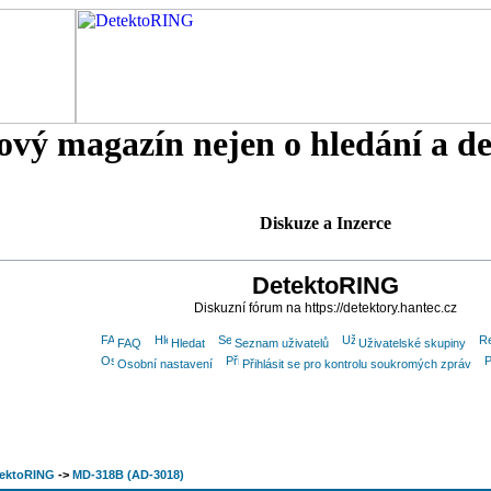
tový magazín nejen o hledání a d
Diskuze a Inzerce
DetektoRING
Diskuzní fórum na https://detektory.hantec.cz
FAQ
Hledat
Seznam uživatelů
Uživatelské skupiny
Osobní nastavení
Přihlásit se pro kontrolu soukromých zpráv
tektoRING
->
MD-318B (AD-3018)