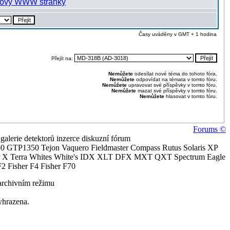
Časy uváděny v GMT + 1 hodina
Přejít na:
Nemůžete
odesílat nové téma do tohoto fóra.
Nemůžete
odpovídat na témata v tomto fóru.
Nemůžete
upravovat své příspěvky v tomto fóru.
Nemůžete
mazat své příspěvky v tomto fóru.
Nemůžete
hlasovat v tomto fóru.
Forums ©
alerie detektorů inzerce diskuzní fórum
0 GTP1350 Tejon Vaquero Fieldmaster Compass Rutus Solaris XP
 Terra Whites White's IDX XLT DFX MXT QXT Spectrum Eagle
2 Fisher F4 Fisher F70
archivním režimu
yhrazena.