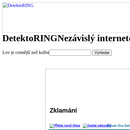
DetektoRING
Nezávislý interne
Lov je cennější než kořist
Zklamání
Obsah fóra De