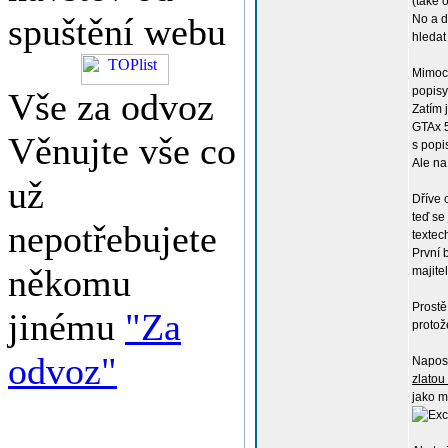
(také 
spuštění webu
No a d
hledat
Mimoch
popisy
Vše za odvoz
Zatím 
GTAx 5
Věnujte vše co
s popi
Ale na
už
Dříve 
teď se
nepotřebujete
textec
První 
někomu
majite
Prostě
jinému
"Za
protož
odvoz"
Naposl
zlatou
jako m