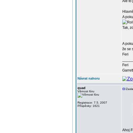
Ale to
Hlavně
A poku
Tak, z
A poku
že se
Feri
_____
Feri
Garret
Návrat nahoru
quad
Zasla
Věrnost fóru
Registrace: 7.5. 2007
Příspěvky: 1621
Ahoj F