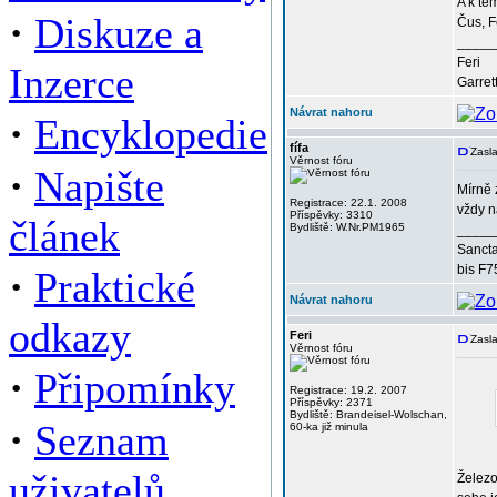
A k tě
·
Diskuze a
Čus, F
_____
Feri
Inzerce
Garret
Návrat nahoru
·
Encyklopedie
fífa
Zasla
Věrnost fóru
·
Napište
Mírně 
Registrace: 22.1. 2008
vždy n
Příspěvky: 3310
článek
Bydliště: W.Nr.PM1965
_____
Sancta
·
bis F7
Praktické
Návrat nahoru
odkazy
Feri
Zasla
Věrnost fóru
·
Připomínky
Registrace: 19.2. 2007
Příspěvky: 2371
Bydliště: Brandeisel-Wolschan,
·
Seznam
60-ka již minula
uživatelů
Železo