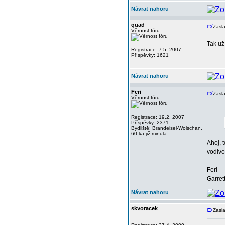
Návrat nahoru
quad
Zasla
Věrnost fóru
Tak už
Registrace: 7.5. 2007
Příspěvky: 1621
Návrat nahoru
Feri
Zasla
Věrnost fóru
Registrace: 19.2. 2007
Příspěvky: 2371
Bydliště: Brandeisel-Wolschan,
60-ka již minula
Ahoj, t
vodivos
_____
Feri
Garret
Návrat nahoru
skvoracek
Zasl