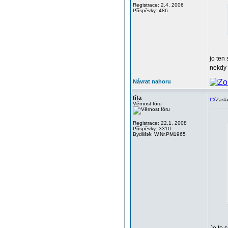
Registrace: 2.4. 2006
Příspěvky: 486
jo ten
nekdy 
Návrat nahoru
fífa
Zasla
Věrnost fóru
Registrace: 22.1. 2008
Příspěvky: 3310
Bydliště: W.Nr.PM1965