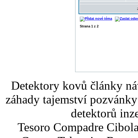
Strana
1
z
2
Detektory kovů články náv
záhady tajemství pozvánky
detektorů inz
Tesoro Compadre Cibola