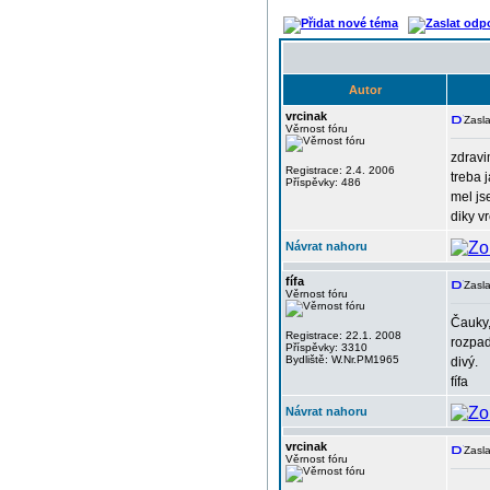
Autor
vrcinak
Zasla
Věrnost fóru
zdravi
Registrace: 2.4. 2006
treba 
Příspěvky: 486
mel js
diky v
Návrat nahoru
fífa
Zasla
Věrnost fóru
Čauky,
Registrace: 22.1. 2008
rozpad
Příspěvky: 3310
Bydliště: W.Nr.PM1965
divý.
fífa
Návrat nahoru
vrcinak
Zasla
Věrnost fóru