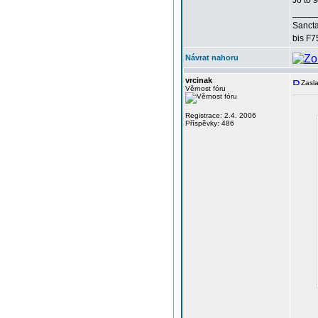
Jo to 
_____
Sancta
bis F7
Návrat nahoru
vrcinak
Zasla
Věrnost fóru
Registrace: 2.4. 2006
Příspěvky: 486