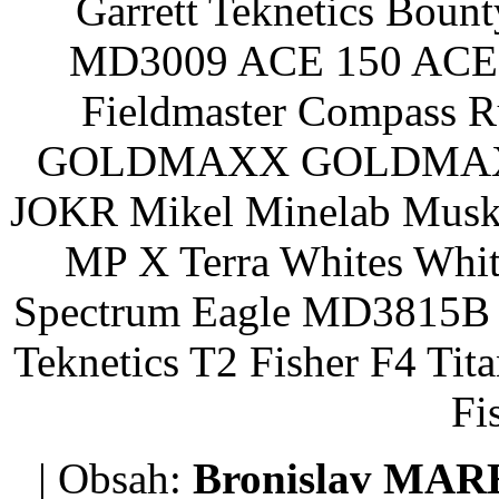
Garrett Teknetics Boun
MD3009 ACE 150 ACE 
Fieldmaster Compass 
GOLDMAXX GOLDMAXX P
JOKR Mikel Minelab Muske
MP X Terra Whites Wh
Spectrum Eagle MD3815B 
Teknetics T2 Fisher F4 Tit
Fi
| Obsah:
Bronislav MA