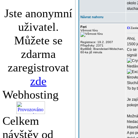
okolo 
slucha
Jste anonymní
Návrat nahoru
uživatel.
Feri
Zasla
Věrnost fóru
Můžete se
Ahoj,
Registrace: 19.2. 2007
1500 je
Příspěvky: 2371
Bydliště: Brandeisel-Wolschan,
zdarma
Co se 
60-ka již minula
signál
zaregistrovat
Nedávn
zde
férov
Sluchá
To by 
Webhosting
Je zaj
pokojn
Možná
Celkem
hledac
Hlavně
návštěv od
A po p