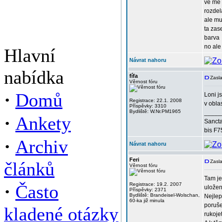
ve me 
rozdel
ale mu
ta zas
barva
no ale
Hlavní
Návrat nahoru
nabídka
fífa
Zasla
Věrnost fóru
·
Domů
Loni j
Registrace: 22.1. 2008
v obla
Příspěvky: 3310
Bydliště: W.Nr.PM1965
_____
·
Ankety
Sancta
bis F7
·
Archiv
Návrat nahoru
Feri
článků
Zasla
Věrnost fóru
Tam je
·
Často
Registrace: 19.2. 2007
uložen
Příspěvky: 2371
Bydliště: Brandeisel-Wolschan,
Nejlep
60-ka již minula
poruše
kladené otázky
rukoje