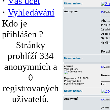
·
Váš účet
Návrat nahoru
·
Vyhledávání
Anonymní
Zasl
Kdo je
Ahoj… 
lepsi.
1) Whi
přihlášen ?
2) Tes
3) Gar
Stránky
4) Min
Porad
prohlíží 334
Návrat nahoru
anonymních a
cornus
Zasla
Věrnost fóru
0
Prosím
Registrace: 5.1. 2008
_____
Příspěvky: 442
Bydliště: Galgocy
F75
registrovaných
Návrat nahoru
uživatelů.
Anonymní
Zasla
Zdravi