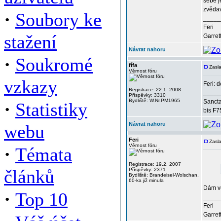
sebe j
zvěda
·
Soubory ke
_____
Feri
stažení
Garret
Návrat nahoru
·
Soukromé
fífa
Zasla
Věrnost fóru
vzkazy
Feri: 
Registrace: 22.1. 2008
_____
Příspěvky: 3310
Bydliště: W.Nr.PM1965
·
Sancta
Statistiky
bis F7
Návrat nahoru
webu
Feri
Zasla
Věrnost fóru
·
Témata
Registrace: 19.2. 2007
článků
Příspěvky: 2371
Bydliště: Brandeisel-Wolschan,
60-ka již minula
Dám vě
·
Top 10
_____
Feri
Garret