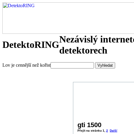
Nezávislý interne
DetektoRING
detektorech
Lov je cennější než kořist
gti 1500
Přejít na stránku
1
,
2
Další