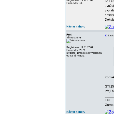
Registrace: 27.4. 2009
To Fer
Příspěvky: 14
uvažuj
vyplat
detekt
Děkuju
Návrat nahoru
Feri
Zasl
Věrnost fóru
Registrace: 19.2. 2007
Příspěvky: 2371
Bydliště: Brandeisel-Wolschan,
60-ka již minula
Kontak
GTI 25
Přeji 
_____
Feri
Garret
Návrat nahoru