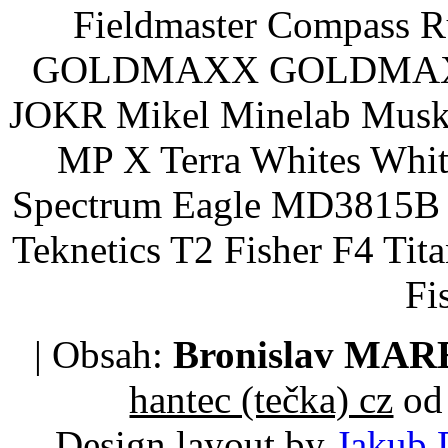
Fieldmaster Compass 
GOLDMAXX GOLDMAXX P
JOKR Mikel Minelab Muske
MP X Terra Whites Wh
Spectrum Eagle MD3815B 
Teknetics T2 Fisher F4 Tit
Fi
| Obsah:
Bronislav MA
hantec (tečka) cz
od 
Design layout by
Jakub 