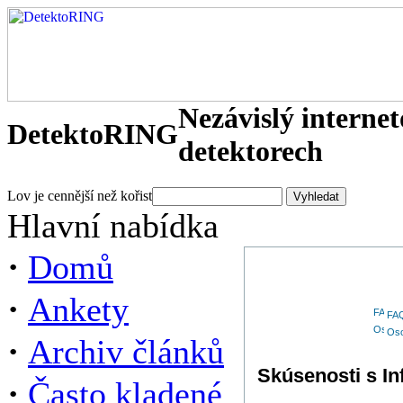
Nezávislý interne
DetektoRING
detektorech
Lov je cennější než kořist
Hlavní nabídka
·
Domů
·
Ankety
FA
Oso
·
Archiv článků
Skúsenosti s In
·
Často kladené