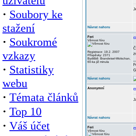
uživatelů
J
·
Soubory ke
stažení
Návrat nahoru
·
Feri
Soukromé
Věrnost fóru
Č
vzkazy
Registrace: 19.2. 2007
z
Příspěvky: 2371
Bydliště: Brandeisel-Wolschan,
_
60-ka již minula
·
F
Statistiky
G
Návrat nahoru
webu
Anonymní
·
Témata článků
J
·
Top 10
Návrat nahoru
·
Váš účet
Feri
Věrnost fóru