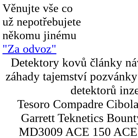
Věnujte vše co
už nepotřebujete
někomu jinému
"Za odvoz"
Detektory kovů články náv
záhady tajemství pozvánky
detektorů inz
Tesoro Compadre Cibola
Garrett Teknetics Boun
MD3009 ACE 150 ACE 