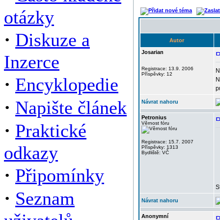
otázky
·
Diskuze a
Autor
Josarian
Inzerce
Registrace: 13.9. 2006
N
Příspěvky: 12
·
Encyklopedie
N
p
·
Napište článek
Návrat nahoru
Petronius
·
Praktické
Věrnost fóru
Registrace: 15.7. 2007
odkazy
Příspěvky: 1313
Bydliště: VČ
·
Připomínky
S
·
Seznam
Návrat nahoru
Anonymní