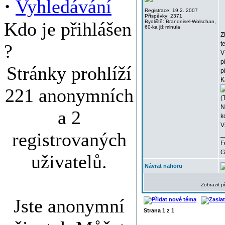
·
Vyhledávání
Registrace: 19.2. 2007
Příspěvky: 2371
Kdo je přihlášen
Bydliště: Brandeisel-Wolschan,
60-ka již minula
Z
t
?
V
p
Stránky prohlíží
př
K
221 anonymních
(
N
a 2
k
V
registrovaných
_
F
G
uživatelů.
Návrat nahoru
Zobrazit 
Jste anonymní
Strana
1
z
1