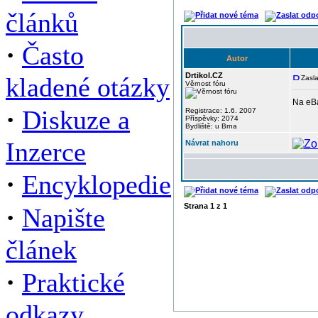
článků
·
Často
Autor
Drtikol.CZ
kladené otázky
Zasla
Věrnost fóru
Na eBa
·
Diskuze a
Registrace: 1.6. 2007
Příspěvky: 2074
Bydliště: u Brna
Inzerce
Návrat nahoru
·
Encyklopedie
·
Strana
1
z
1
Napište
článek
·
Praktické
odkazy