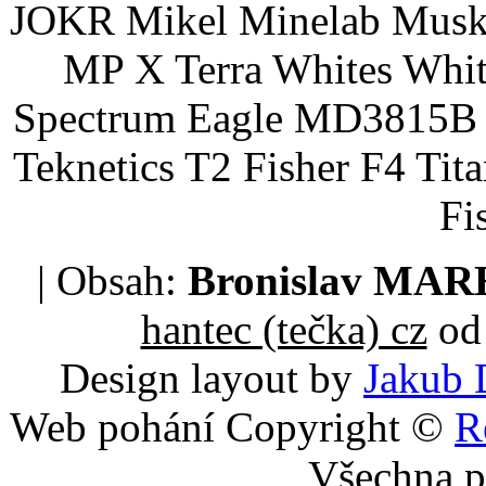
JOKR Mikel Minelab Muske
MP X Terra Whites Wh
Spectrum Eagle MD3815B 
Teknetics T2 Fisher F4 Tit
Fi
| Obsah:
Bronislav MA
hantec (tečka) cz
od 
Design layout by
Jakub 
Web pohání Copyright ©
R
Všechna p