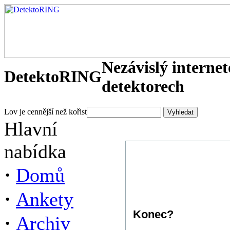
Nezávislý interne
DetektoRING
detektorech
Lov je cennější než kořist
Hlavní
nabídka
·
Domů
·
Ankety
Konec?
·
Archiv