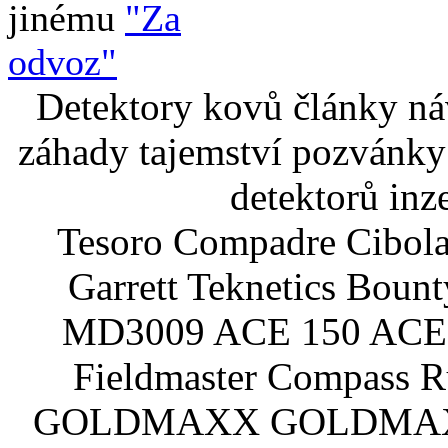
jinému
"Za
odvoz"
Detektory kovů články náv
záhady tajemství pozvánky
detektorů inz
Tesoro Compadre Cibola
Garrett Teknetics Boun
MD3009 ACE 150 ACE 
Fieldmaster Compass 
GOLDMAXX GOLDMAXX P