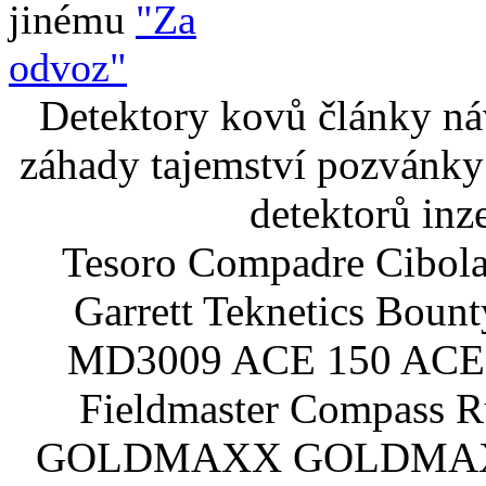
jinému
"Za
odvoz"
Detektory kovů články náv
záhady tajemství pozvánky
detektorů inz
Tesoro Compadre Cibola
Garrett Teknetics Boun
MD3009 ACE 150 ACE 
Fieldmaster Compass 
GOLDMAXX GOLDMAXX P