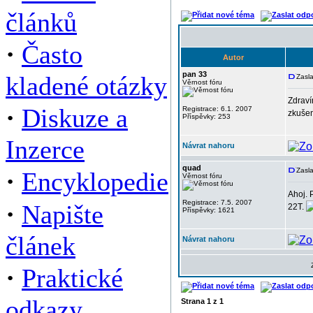
článků
·
Často
Autor
pan 33
kladené otázky
Zasl
Věrnost fóru
Zdraví
·
Diskuze a
Registrace: 6.1. 2007
zkušen
Příspěvky: 253
Inzerce
Návrat nahoru
quad
·
Zasla
Encyklopedie
Věrnost fóru
Ahoj. 
·
Registrace: 7.5. 2007
Napište
22T.
Příspěvky: 1621
článek
Návrat nahoru
·
Praktické
odkazy
Strana
1
z
1