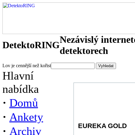
Nezávislý interne
DetektoRING
detektorech
Lov je cennější než kořist
Hlavní
nabídka
·
Domů
·
Ankety
EUREKA GOLD
·
Archiv