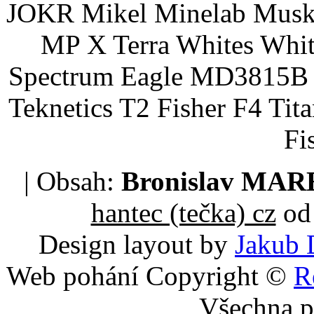
JOKR Mikel Minelab Muske
MP X Terra Whites Wh
Spectrum Eagle MD3815B 
Teknetics T2 Fisher F4 Tit
Fi
| Obsah:
Bronislav MA
hantec (tečka) cz
od 
Design layout by
Jakub 
Web pohání Copyright ©
R
Všechna p