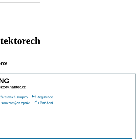
etektorech
erce
ING
ektory.hantec.cz
živatelské skupiny
Registrace
olu soukromých zpráv
Přihlášení