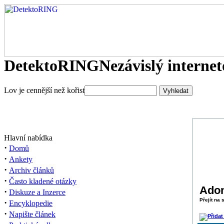
DetektoRING
Nezávislý interne
Lov je cennější než kořist
Hlavní nabídka
·
Domů
·
Ankety
·
Archiv článků
·
Často kladené otázky
Adon
·
Diskuze a Inzerce
Přejít na
·
Encyklopedie
·
Napište článek