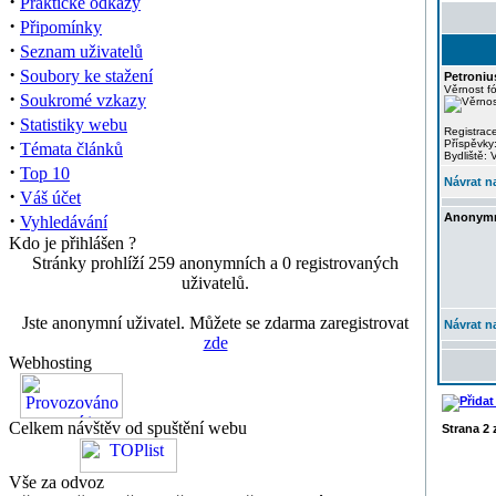
·
Praktické odkazy
·
Připomínky
·
Seznam uživatelů
·
Soubory ke stažení
Petroniu
Věrnost f
·
Soukromé vzkazy
·
Statistiky webu
Registrac
·
Příspěvky
Témata článků
Bydliště: 
·
Top 10
Návrat n
·
Váš účet
·
Anonym
Vyhledávání
Kdo je přihlášen ?
Stránky prohlíží 259 anonymních a 0 registrovaných
uživatelů.
Jste anonymní uživatel. Můžete se zdarma zaregistrovat
Návrat n
zde
Webhosting
Celkem návštěv od spuštění webu
Strana
2
Vše za odvoz