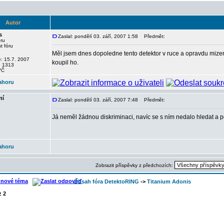
Autor
s
Zaslal: pondělí 03. září, 2007 1:58
Předmět:
óru
Měl jsem dnes dopoledne tento detektor v ruce a opravdu mizern
e: 15.7. 2007
koupil ho.
: 1313
VČ
ahoru
ní
Zaslal: pondělí 03. září, 2007 7:48
Předmět:
Já neměl žádnou diskriminaci, navíc se s ním nedalo hledat a 
ahoru
Zobrazit příspěvky z předchozích:
Obsah fóra DetektoRING
->
Titanium Adonis
z
2