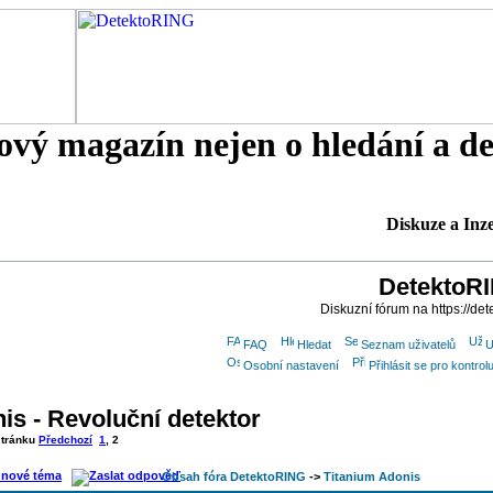
tový magazín nejen o hledání a d
Diskuze a Inz
DetektoR
Diskuzní fórum na https://det
FAQ
Hledat
Seznam uživatelů
U
Osobní nastavení
Přihlásit se pro kontr
is - Revoluční detektor
 stránku
Předchozí
1
,
2
Obsah fóra DetektoRING
->
Titanium Adonis