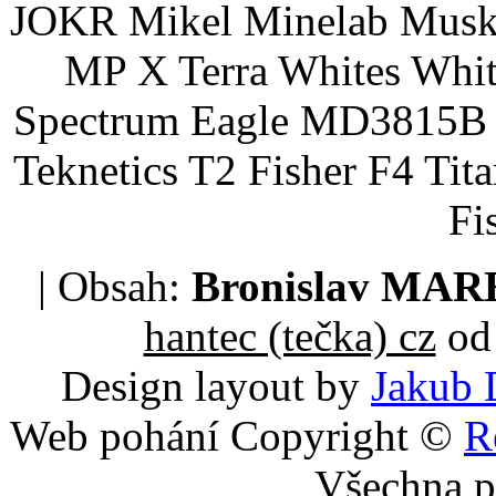
JOKR Mikel Minelab Muske
MP X Terra Whites Wh
Spectrum Eagle MD3815B 
Teknetics T2 Fisher F4 Tit
Fi
| Obsah:
Bronislav MA
hantec (tečka) cz
od 
Design layout by
Jakub 
Web pohání Copyright ©
R
Všechna p