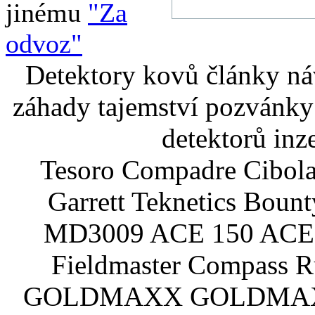
jinému
"Za
odvoz"
Detektory kovů články náv
záhady tajemství pozvánky
detektorů inz
Tesoro Compadre Cibola
Garrett Teknetics Boun
MD3009 ACE 150 ACE 
Fieldmaster Compass 
GOLDMAXX GOLDMAXX P