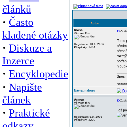
článků
·
Často
Autor
Kloss
kladené otázky
Zasla
Věrnost fóru
Tento 
·
Diskuze a
Registrace: 10.4. 2006
předmě
Příspěvky: 1444
přesná
rozmýšl
Inzerce
potřeb
hloubk
·
Encyklopedie
_____
Spes n
·
Napište
Naposle
Návrat nahoru
článek
Armon
Zasla
Věrnost fóru
·
Praktické
Tož po
Registrace: 6.5. 2008
Příspěvky: 3220
odkazy