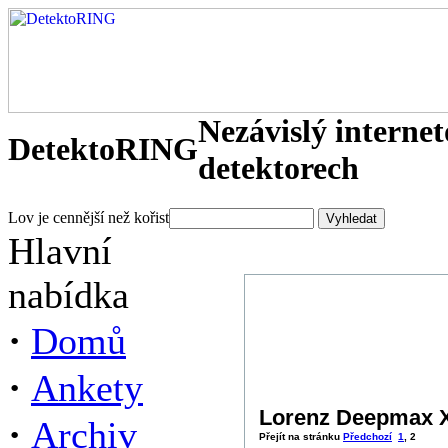
Nezávislý interne
DetektoRING
detektorech
Lov je cennější než kořist
Hlavní
nabídka
·
Domů
·
Ankety
Lorenz Deepmax 
·
Archiv
Přejít na stránku
Předchozí
1
,
2