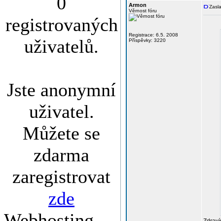
0
Armon
Zasla
Věrnost fóru
registrovaných
Registrace: 6.5. 2008
uživatelů.
Příspěvky: 3220
Jste anonymní
uživatel.
Můžete se
zdarma
zaregistrovat
zde
Webhosting