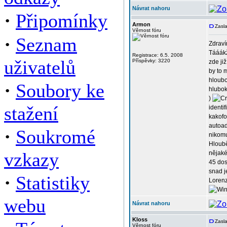
Návrat nahoru
·
Připomínky
Armon
Zasla
Věrnost fóru
·
Seznam
Zdraví
Tááákž
Registrace: 6.5. 2008
uživatelů
Příspěvky: 3220
zde ji
by to 
hloubc
·
Soubory ke
hlubok
)
stažení
identi
kakof
autoad
·
Soukromé
nikomu
Hloubě
vzkazy
nějaké
45 dos
snad j
·
Statistiky
Lorenz
webu
Návrat nahoru
Kloss
Zasla
Věrnost fóru