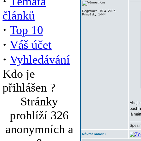
·
Témata
článků
Registrace: 10.4. 2006
Příspěvky: 1444
·
Top 10
·
Váš účet
·
Vyhledávání
Kdo je
přihlášen ?
Stránky
Ahoj, 
past T
prohlíží 326
já mám
_____
anonymních a
Spes n
Návrat nahoru