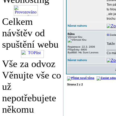
Zdrav
Ten pá
tu hlo
, ale 
Celkem
trochu
Návrat nahoru
návštěv od
Bába
Zasla
Věrnost fóru
spuštění webu
Takže 
Registrace: 22.3. 2006
_____
Příspěvky: 6800
Bydliště: Hic Sunt Leones
Co má 
Vše za odvoz
Návrat nahoru
Věnujte vše co
už
Strana
2
z
2
nepotřebujete
někomu