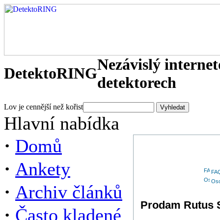
Nezávislý interne
DetektoRING
detektorech
Lov je cennější než kořist
Hlavní nabídka
·
Domů
·
Ankety
FA
Oso
·
Archiv článků
Prodam Rutus S
·
Často kladené