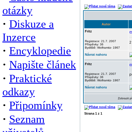
otázky
·
Diskuze a
Autor
Fritz
Inzerce
Registrace: 21.7. 2007
2
Příspěvky: 36
·
Encyklopedie
Bydliště: Wolframitz- 1967
Návrat nahoru
·
Napište článek
Fritz
·
Praktické
Registrace: 21.7. 2007
P
Příspěvky: 36
Bydliště: Wolframitz- 1967
odkazy
Návrat nahoru
Zobrazit 
·
Připomínky
Strana
1
z
1
·
Seznam