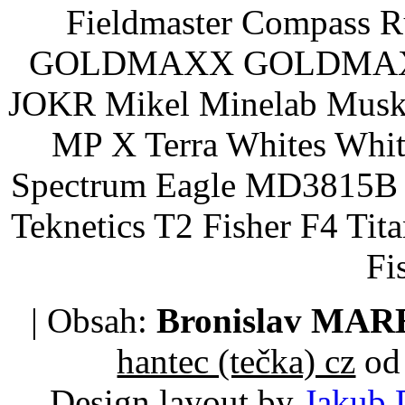
Fieldmaster Compass 
GOLDMAXX GOLDMAXX P
JOKR Mikel Minelab Muske
MP X Terra Whites Wh
Spectrum Eagle MD3815B 
Teknetics T2 Fisher F4 Tit
Fi
| Obsah:
Bronislav MA
hantec (tečka) cz
od 
Design layout by
Jakub 