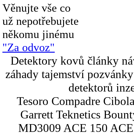
Věnujte vše co
už nepotřebujete
někomu jinému
"Za odvoz"
Detektory kovů články náv
záhady tajemství pozvánky
detektorů inz
Tesoro Compadre Cibola
Garrett Teknetics Boun
MD3009 ACE 150 ACE 