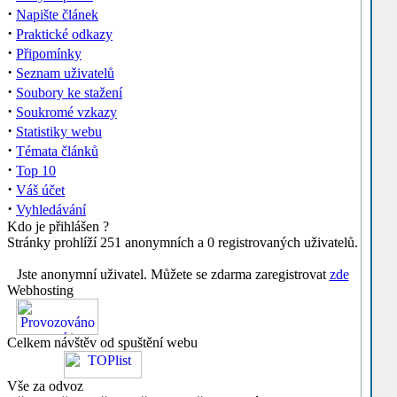
·
Napište článek
·
Praktické odkazy
·
Připomínky
·
Seznam uživatelů
·
Soubory ke stažení
·
Soukromé vzkazy
·
Statistiky webu
·
Témata článků
·
Top 10
·
Váš účet
·
Vyhledávání
Kdo je přihlášen ?
Stránky prohlíží 251 anonymních a 0 registrovaných uživatelů.
Jste anonymní uživatel. Můžete se zdarma zaregistrovat
zde
Webhosting
Celkem návštěv od spuštění webu
Vše za odvoz