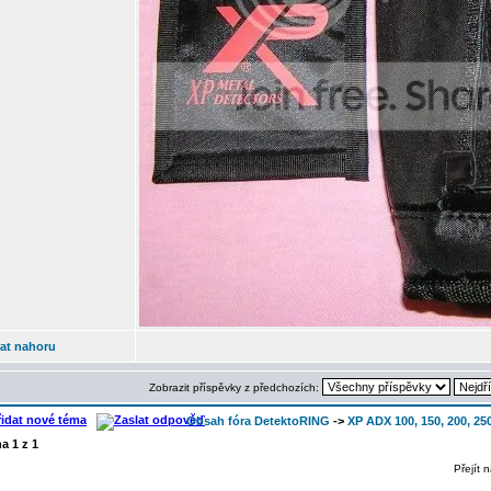
at nahoru
Zobrazit příspěvky z předchozích:
Obsah fóra DetektoRING
->
XP ADX 100, 150, 200, 25
na
1
z
1
Přejít 