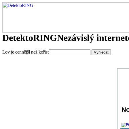
DetektoRING
Nezávislý interne
Lov je cennější než kořist
No