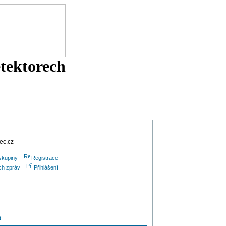
etektorech
tec.cz
skupiny
Registrace
ých zpráv
Přihlášení
0