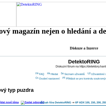
tový magazín nejen o hledání a d
Diskuze a Inzerce
DetektoRING
Diskuzní fórum na https://detektory.han
FAQ
Hledat
Seznam uživatelů
Uživatelské 
Osobní nastavení
Přihlásit se pro kontrolu soukrom
vý typ puzdra
Obsah fóra DetektoRING
->
XP ADX 100, 150, 200, 25