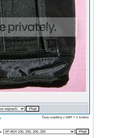
Časy uváděny v GMT + 1 hodina
0
na: