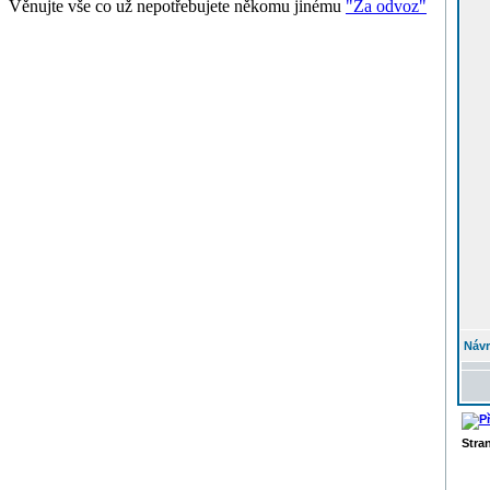
Věnujte vše co už nepotřebujete někomu jinému
"Za odvoz"
Návr
Stra