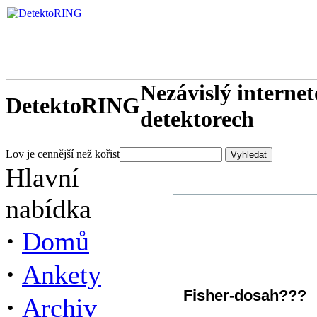
Nezávislý interne
DetektoRING
detektorech
Lov je cennější než kořist
Hlavní
nabídka
·
Domů
·
Ankety
Fisher-dosah???
·
Archiv