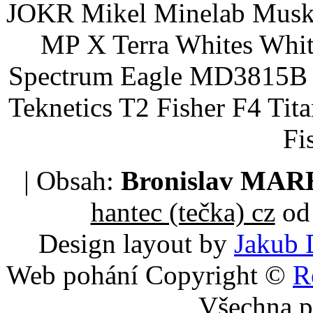
JOKR Mikel Minelab Muske
MP X Terra Whites Wh
Spectrum Eagle MD3815B 
Teknetics T2 Fisher F4 Tit
Fi
| Obsah:
Bronislav MA
hantec (tečka) cz
od 
Design layout by
Jakub 
Web pohání Copyright ©
R
Všechna p