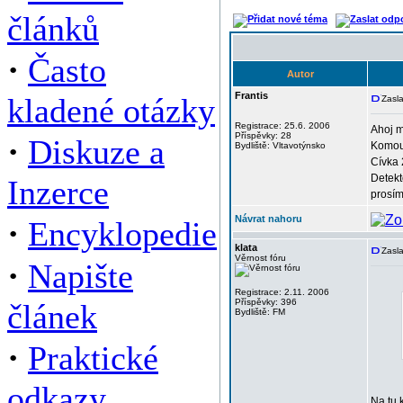
článků
·
Často
Autor
Frantis
kladené otázky
Zasla
Registrace: 25.6. 2006
Ahoj m
Příspěvky: 28
·
Diskuze a
Komouš
Bydliště: Vltavotýnsko
Cívka 
Detekt
Inzerce
prosím
·
Návrat nahoru
Encyklopedie
klata
Zasla
Věrnost fóru
·
Napište
Registrace: 2.11. 2006
Příspěvky: 396
článek
Bydliště: FM
·
Praktické
odkazy
Na tu 