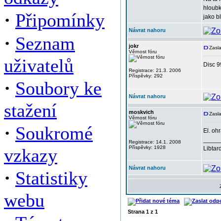
hloubk
·
Připomínky
jako b
Návrat nahoru
·
Seznam
jokr
Zasla
Věrnost fóru
uživatelů
Disc 9
Registrace: 21.3. 2006
Příspěvky: 292
·
Soubory ke
Návrat nahoru
stažení
moskvich
Zasla
Věrnost fóru
·
Soukromé
El. ohr
_____
Registrace: 14.1. 2008
Příspěvky: 1928
vzkazy
Libtard
Návrat nahoru
·
Statistiky
webu
Strana
1
z
1