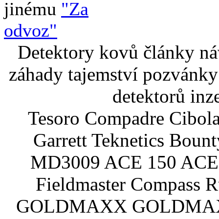
jinému
"Za
odvoz"
Detektory kovů články náv
záhady tajemství pozvánky
detektorů inz
Tesoro Compadre Cibola
Garrett Teknetics Boun
MD3009 ACE 150 ACE 
Fieldmaster Compass 
GOLDMAXX GOLDMAXX P