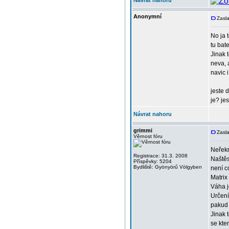
Návrat nahoru
Anonymní
Zasla
No ja 
tu bat
Jinak 
neva, 
navic 
jeste 
je? je
Návrat nahoru
grimmi
Zasla
Věrnost fóru
Neřekn
Registrace: 31.3. 2008
Naštěs
Příspěvky: 5204
Bydliště: Gyönyörű Völgyben
není co
Matrix
Váha j
Určení
pakud 
Jinak 
se kte