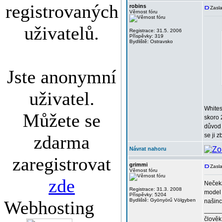
registrovaných
robins
Zasla
Věrnost fóru
uživatelů.
Registrace: 31.5. 2006
Příspěvky: 319
Bydliště: Ostravsko
Jste anonymní
uživatel.
Whites
Můžete se
skoro 
důvod 
zdarma
se ji z
Návrat nahoru
zaregistrovat
grimmi
Zasla
Věrnost fóru
zde
Nečeka
Registrace: 31.3. 2008
model 
Příspěvky: 5204
Webhosting
Bydliště: Gyönyörű Völgyben
našinc
_____
člověk