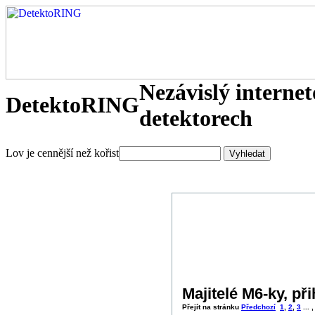
Nezávislý interne
DetektoRING
detektorech
Lov je cennější než kořist
Majitelé M6-ky, při
Přejít na stránku
Předchozí
1
,
2
,
3
... 