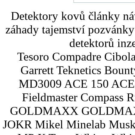
Detektory kovů články náv
záhady tajemství pozvánky
detektorů inz
Tesoro Compadre Cibola
Garrett Teknetics Boun
MD3009 ACE 150 ACE 
Fieldmaster Compass 
GOLDMAXX GOLDMAXX P
JOKR Mikel Minelab Muske