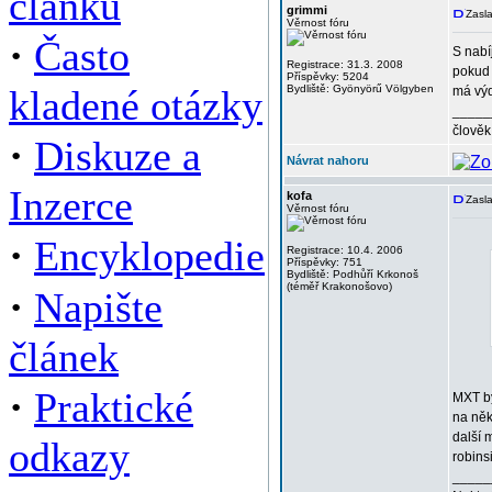
článků
grimmi
Zasla
Věrnost fóru
·
Často
S nabí
Registrace: 31.3. 2008
pokud 
Příspěvky: 5204
kladené otázky
Bydliště: Gyönyörű Völgyben
má výd
_____
člověk
·
Diskuze a
Návrat nahoru
Inzerce
kofa
Zasla
Věrnost fóru
·
Encyklopedie
Registrace: 10.4. 2006
Příspěvky: 751
Bydliště: Podhůří Krkonoš
(téměř Krakonošovo)
·
Napište
článek
·
Praktické
MXT by
na něk
další 
odkazy
robins
_____