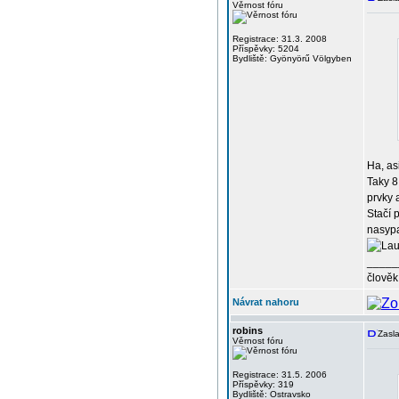
Věrnost fóru
Registrace: 31.3. 2008
Příspěvky: 5204
Bydliště: Gyönyörű Völgyben
Ha, as
Taky 8
prvky 
Stačí 
nasypa
_____
člověk
Návrat nahoru
robins
Zasla
Věrnost fóru
Registrace: 31.5. 2006
Příspěvky: 319
Bydliště: Ostravsko