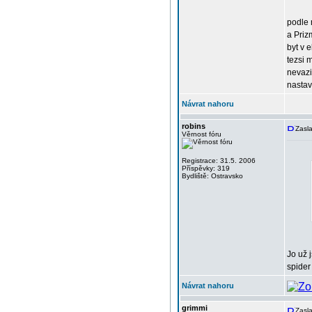
podle 
a Priz
byt v 
tezsi 
nevazi
nastav
Návrat nahoru
robins
Zasla
Věrnost fóru
Registrace: 31.5. 2006
Příspěvky: 319
Bydliště: Ostravsko
Jo už 
spider
Návrat nahoru
grimmi
Zasla