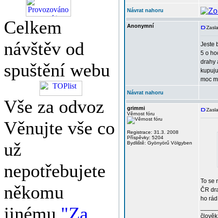
Návrat nahoru
Celkem
Anonymní
Zasla
návštěv od
Jeste 
5 o ho
drahy 
spuštění webu
kupuju
moc mi
Návrat nahoru
Vše za odvoz
grimmi
Zasla
Věrnost fóru
Věnujte vše co
Registrace: 31.3. 2008
Příspěvky: 5204
už
Bydliště: Gyönyörű Völgyben
nepotřebujete
To se 
někomu
ČR dra
ho rá
jinému
"Za
_____
člověk