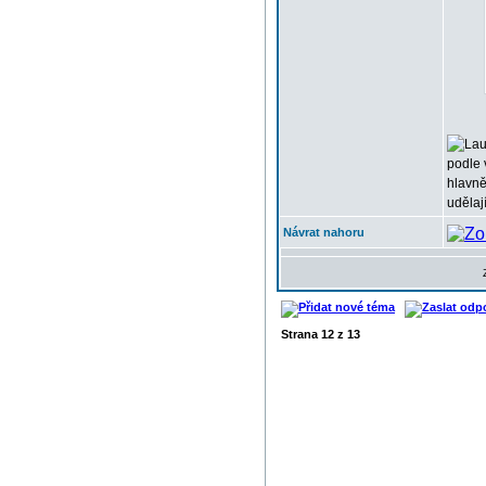
podle 
hlavně
udělaj
Návrat nahoru
Strana
12
z
13