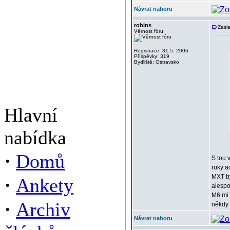
Návrat nahoru
robins
Zasla
Věrnost fóru
Registrace: 31.5. 2006
Příspěvky: 319
Bydliště: Ostravsko
Hlavní
nabídka
·
Domů
S tou 
ruky a
MXT by
·
Ankety
alespo
M6 mi 
·
Archiv
někdy 
Návrat nahoru