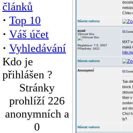
článků
docela
nekopa
Cívku 
·
Top 10
Návrat nahoru
·
Váš účet
quad
Zasla
Věrnost fóru
MXT vz
·
Vyhledávání
Registrace: 7.5. 2007
maká 
Příspěvky: 1621
http:/
Kdo je
Návrat nahoru
přihlášen ?
Anonymní
Zasla
Tak dik
Stránky
block 
zkouse
prohlíží 226
liber 
zustav
ani sl
anonymních a
Chci h
ty?
0
Návrat nahoru