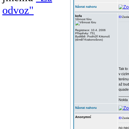
odvoz"
Návrat nahoru
kofa
Zasla
Věrnost fóru
Registrace: 10.4. 2006
Příspěvky: 751
Bydliště: Podhůří Krkonoš
(téměř Krakonošovo)
Tak to
v cizí
terénu
až bud
quade 
_____
Nokta 
Návrat nahoru
Anonymní
Zasla
no nec