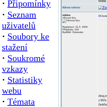
·
Připomínky
Nokta 
Návrat nahoru
·
Seznam
robins
Zasla
Věrnost fóru
uživatelů
Registrace: 31.5. 2006
Příspěvky: 319
·
Bydliště: Ostravsko
Soubory ke
stažení
·
Soukromé
vzkazy
·
Statistiky
webu
Ahoj,m
·
Témata
z 95% 
čediče