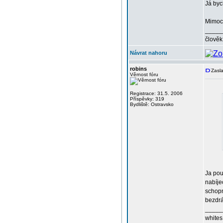
Já byc
Mimoch
_____
člověk
Návrat nahoru
robins
Zasla
Věrnost fóru
Registrace: 31.5. 2006
Příspěvky: 319
Bydliště: Ostravsko
Ja pou
nabíje
schopn
bezdrá
_____
whites