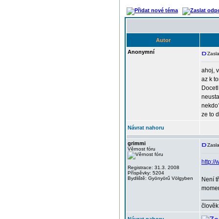
Autor
Anonymní
Zasla
ahoj, 
az k t
Docetl
neusta
nekdo?
ze to 
Návrat nahoru
grimmi
Zasla
Věrnost fóru
http:/
Registrace: 31.3. 2008
Příspěvky: 5204
Bydliště: Gyönyörű Völgyben
Není t
moment
_____
člověk