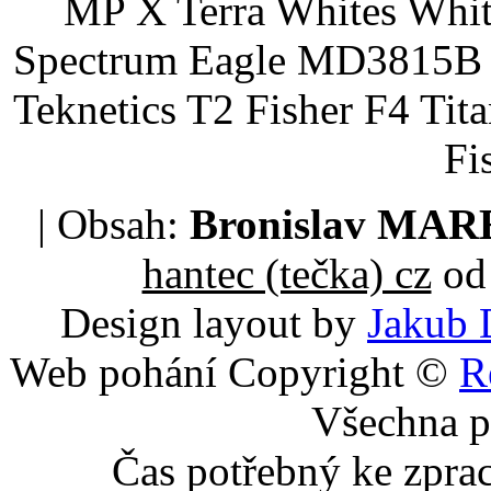
MP X Terra Whites Wh
Spectrum Eagle MD3815B 
Teknetics T2 Fisher F4 Tit
Fi
| Obsah:
Bronislav MA
hantec (tečka) cz
od 
Design layout by
Jakub 
Web pohání Copyright ©
R
Všechna p
Čas potřebný ke zpra