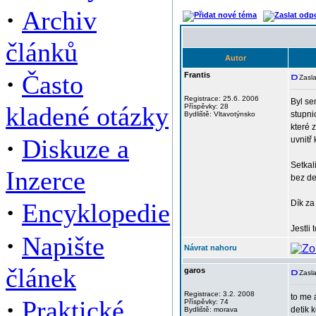
·
Archiv
článků
Autor
·
Často
Frantis
Zasla
Registrace: 25.6. 2006
Byl se
kladené otázky
Příspěvky: 28
stupni
Bydliště: Vltavotýnsko
které 
·
Diskuze a
uvnitř
Setkal
Inzerce
bez de
·
Encyklopedie
Dík za
Jestli
·
Napište
Návrat nahoru
článek
garos
Zasla
Registrace: 3.2. 2008
to me 
·
Praktické
Příspěvky: 74
detik 
Bydliště: morava