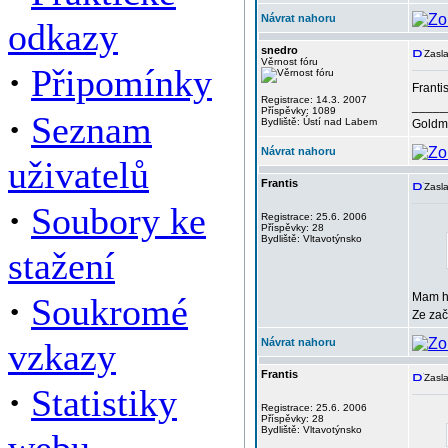
Návrat nahoru
odkazy
snedro
Zasla
Věrnost fóru
·
Připomínky
Franti
Registrace: 14.3. 2007
_____
Příspěvky: 1089
·
Seznam
Bydliště: Ústí nad Labem
Goldma
Návrat nahoru
uživatelů
Frantis
Zasla
·
Soubory ke
Registrace: 25.6. 2006
Příspěvky: 28
Bydliště: Vltavotýnsko
stažení
·
Mam ho
Soukromé
Ze zač
vzkazy
Návrat nahoru
Frantis
Zasla
·
Statistiky
Registrace: 25.6. 2006
Příspěvky: 28
Bydliště: Vltavotýnsko