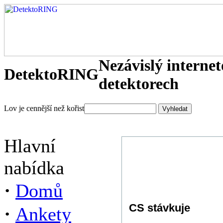
Nezávislý interne
DetektoRING
detektorech
Lov je cennější než kořist
Hlavní
nabídka
·
Domů
CS stávkuje
·
Ankety