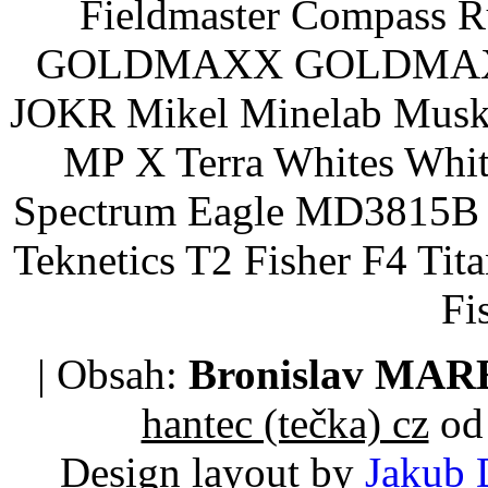
Fieldmaster Compass 
GOLDMAXX GOLDMAXX P
JOKR Mikel Minelab Muske
MP X Terra Whites Wh
Spectrum Eagle MD3815B 
Teknetics T2 Fisher F4 Tit
Fi
| Obsah:
Bronislav MA
hantec (tečka) cz
od 
Design layout by
Jakub 