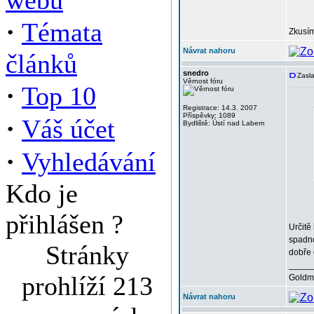
webu
·
Témata
Zkusím
Návrat nahoru
článků
snedro
Zasla
Věrnost fóru
·
Top 10
Registrace: 14.3. 2007
Příspěvky: 1089
·
Váš účet
Bydliště: Ústí nad Labem
·
Vyhledávání
Kdo je
přihlášen ?
Určitě
spadno
Stránky
dobře 
_____
prohlíží 213
Goldma
Návrat nahoru