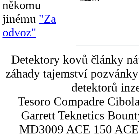
někomu
jinému
"Za
odvoz"
Detektory kovů články náv
záhady tajemství pozvánky
detektorů inz
Tesoro Compadre Cibola
Garrett Teknetics Boun
MD3009 ACE 150 ACE 