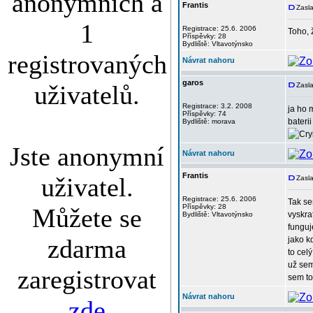
anonymních a
Frantis
Zasla
1
Registrace: 25.6. 2006
Toho, 
Příspěvky: 28
Bydliště: Vltavotýnsko
registrovaných
Návrat nahoru
garos
uživatelů.
Zasla
Registrace: 3.2. 2008
ja ho 
Příspěvky: 74
bateri
Bydliště: morava
Jste anonymní
Návrat nahoru
Frantis
uživatel.
Zasla
Registrace: 25.6. 2006
Tak se
Příspěvky: 28
Můžete se
vyskra
Bydliště: Vltavotýnsko
funguj
zdarma
jako k
to cel
už sem
zaregistrovat
sem to
Návrat nahoru
zde