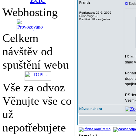
Frantis
Zasla
Webhosting
Registrace: 25.6. 2006
Příspěvky: 28
Bydliště: Vltavotýnsko
Celkem
návštěv od
Už kon
spuštění webu
snad v
Ponauč
doporu
Vše za odvoz
spojku
P.S.:t
Věnujte vše co
Všem d
Návrat nahoru
už
nepotřebujete
Strana
1
z
1