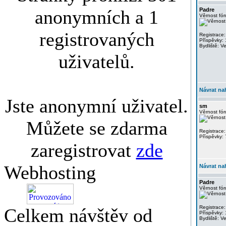
anonymních a 1
Padre
Věrnost fór
registrovaných
Registrace:
Příspěvky:
Bydliště: V
uživatelů.
Návrat na
Jste anonymní uživatel.
sm
Věrnost fór
Můžete se zdarma
Registrace:
Příspěvky:
zaregistrovat
zde
Webhosting
Návrat na
Padre
Věrnost fór
Registrace:
Celkem návštěv od
Příspěvky:
Bydliště: V