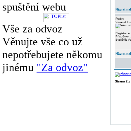
spuštění webu
Návrat na
Padre
Věrnost fór
Vše za odvoz
Registrace:
Příspěvky:
Věnujte vše co už
Bydliště: V
nepotřebujete někomu
Návrat na
jinému
"Za odvoz"
Strana
2
z