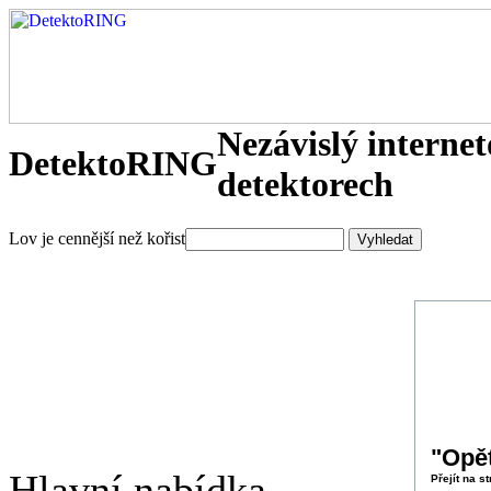
Nezávislý interne
DetektoRING
detektorech
Lov je cennější než kořist
"Opět
Hlavní nabídka
Přejít na s