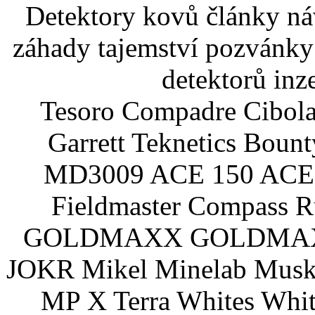
Detektory kovů články náv
záhady tajemství pozvánky
detektorů inz
Tesoro Compadre Cibola
Garrett Teknetics Boun
MD3009 ACE 150 ACE 
Fieldmaster Compass 
GOLDMAXX GOLDMAXX P
JOKR Mikel Minelab Muske
MP X Terra Whites Wh