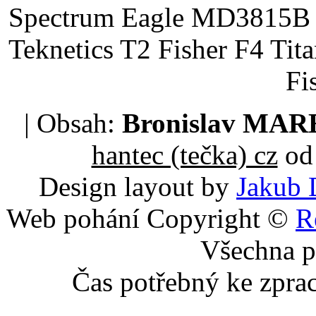
Spectrum Eagle MD3815B 
Teknetics T2 Fisher F4 Tit
Fi
| Obsah:
Bronislav MA
hantec (tečka) cz
od 
Design layout by
Jakub 
Web pohání Copyright ©
R
Všechna p
Čas potřebný ke zpra