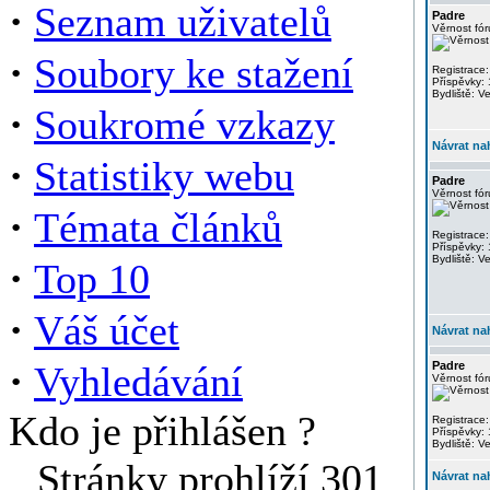
·
Seznam uživatelů
Padre
Věrnost fór
·
Soubory ke stažení
Registrace:
Příspěvky:
Bydliště: V
·
Soukromé vzkazy
Návrat na
·
Statistiky webu
Padre
Věrnost fór
·
Témata článků
Registrace:
Příspěvky:
Bydliště: V
·
Top 10
·
Váš účet
Návrat na
·
Vyhledávání
Padre
Věrnost fór
Kdo je přihlášen ?
Registrace:
Příspěvky:
Bydliště: V
Stránky prohlíží 301
Návrat na