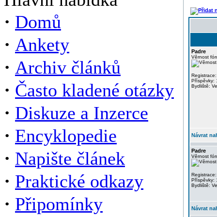
·
Domů
·
Ankety
Padre
Věrnost fór
·
Archiv článků
Registrace:
Příspěvky:
·
Často kladené otázky
Bydliště: V
·
Diskuze a Inzerce
·
Encyklopedie
Návrat na
·
Padre
Napište článek
Věrnost fór
·
Praktické odkazy
Registrace:
Příspěvky:
Bydliště: V
·
Připomínky
Návrat na