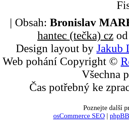
Fi
| Obsah:
Bronislav MA
hantec (tečka) cz
od 
Design layout by
Jakub 
Web pohání Copyright ©
R
Všechna p
Čas potřebný ke zpra
Poznejte další
osCommerce SEO
|
phpBB