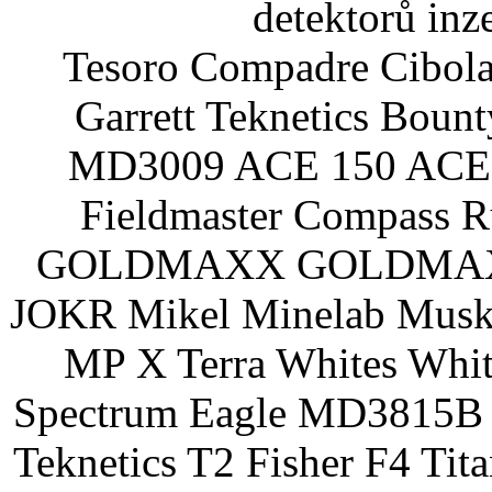
detektorů inz
Tesoro Compadre Cibola
Garrett Teknetics Boun
MD3009 ACE 150 ACE 
Fieldmaster Compass 
GOLDMAXX GOLDMAXX P
JOKR Mikel Minelab Muske
MP X Terra Whites Wh
Spectrum Eagle MD3815B 
Teknetics T2 Fisher F4 Tit