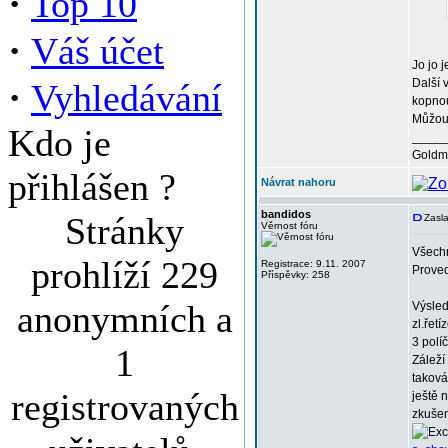
·
Top 10
·
Váš účet
Jo jo j
·
Další 
Vyhledávání
kopnou
Můžou 
Kdo je
_____
Goldma
přihlášen ?
Návrat nahoru
bandidos
Stránky
Zasla
Věrnost fóru
Všechn
prohlíží 229
Registrace: 9.11. 2007
Proved
Příspěvky: 258
anonymních a
Výsled
zl.řet
3 polí
1
Záleží
taková
registrovaných
ještě 
zkuše