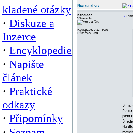
kladené otázky
Návrat nahoru
bandidos
Zasla
·
Věrnost fóru
Diskuze a
Registrace: 9.11. 2007
Inzerce
Příspěvky: 258
·
Encyklopedie
·
Napište
článek
·
Praktické
odkazy
S maji
Pomohl
·
Připomínky
jsem t
Šnědro
Na dis
·
Seznam
motion