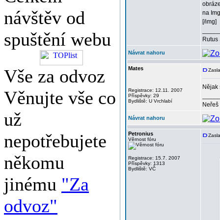
obráze
návštěv od
na Img
[/img]
_____
spuštění webu
Rutus 
Návrat nahoru
Mates
Vše za odvoz
Zasla
Nějak 
Věnujte vše co
Registrace: 12.11. 2007
_____
Příspěvky: 29
Bydliště: U Vrchlabí
Neřeš 
už
Návrat nahoru
nepotřebujete
Petronius
Zasla
Věrnost fóru
někomu
Registrace: 15.7. 2007
Příspěvky: 1313
Bydliště: VČ
jinému
"Za
odvoz"