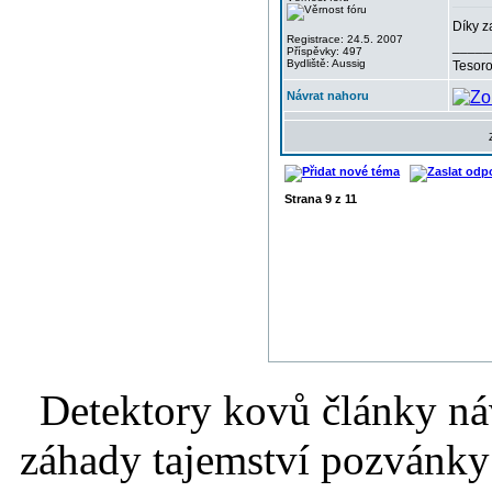
Díky z
Registrace: 24.5. 2007
_____
Příspěvky: 497
Bydliště: Aussig
Tesor
Návrat nahoru
Strana
9
z
11
Detektory kovů články náv
záhady tajemství pozvánky