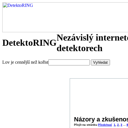
Nezávislý interne
DetektoRING
detektorech
Lov je cennější než kořist
Názory a zkušenos
Přejít na stránku
Předchozí
1
,
2
,
3
...