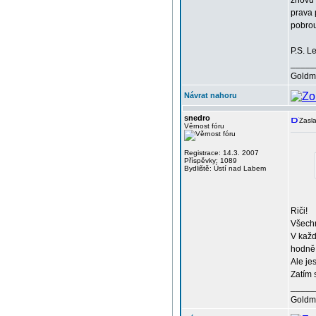
znovu 
prava 
pobro
P.S. L
_____
Goldma
Návrat nahoru
snedro
Zasla
Věrnost fóru
Registrace: 14.3. 2007
Příspěvky: 1089
Bydliště: Ústí nad Labem
Riči!
Všechn
V každ
hodně 
Ale je
Zatím 
_____
Goldma