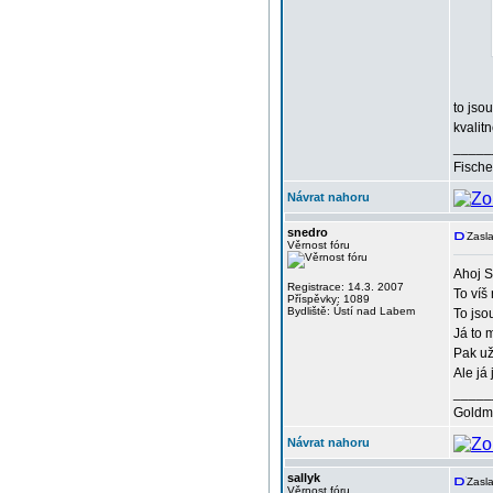
to jso
kvalitn
_____
Fische
Návrat nahoru
snedro
Zasl
Věrnost fóru
Ahoj S
Registrace: 14.3. 2007
To víš
Příspěvky: 1089
Bydliště: Ústí nad Labem
To jso
Já to 
Pak už
Ale já
_____
Goldma
Návrat nahoru
sallyk
Zasl
Věrnost fóru