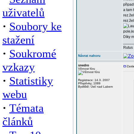
připad
uživatelů
a tam 
rez.že
rez.že
·
Soubory ke
pole,k
stažení
Díky m
_____
Rutus 
·
Soukromé
Návrat nahoru
vzkazy
snedro
Zasla
Věrnost fóru
·
Statistiky
Registrace: 14.3. 2007
Příspěvky: 1089
Bydliště: Ústí nad Labem
webu
·
Témata
článků