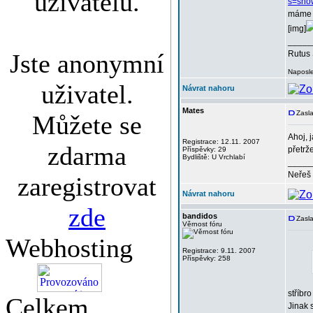
uživatelů.
s=sho
máme 
[img]
_____
Jste anonymní
Rutus 
Naposle
uživatel.
Návrat nahoru
Mates
Zasla
Můžete se
Ahoj, 
Registrace: 12.11. 2007
zdarma
přetrž
Příspěvky: 29
Bydliště: U Vrchlabí
_____
Neřeš 
zaregistrovat
Návrat nahoru
zde
bandidos
Zasl
Věrnost fóru
Webhosting
Registrace: 9.11. 2007
Příspěvky: 258
stříbr
Celkem
Jinak s