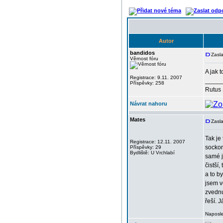
Autor
bandidos
Zasla
Věrnost fóru
A jak 
Registrace: 9.11. 2007
_____
Příspěvky: 258
Rutus 
Návrat nahoru
Mates
Zasla
Tak je
Registrace: 12.11. 2007
sockor
Příspěvky: 29
Bydliště: U Vrchlabí
samé j
čistší
a to b
jsem v
zvednu
řeší. 
Naposle