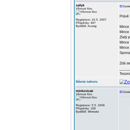
sallyk
Zasla
Věrnost fóru
Právě 
Registrace: 24.5. 2007
Příspěvky: 497
Bydliště: Aussig
Mince 
Mince 
Zlatý 
Mince 
Mince
Spona 
Zdá se
_____
Tesor
Návrat nahoru
minkovicak
Zasla
Věrnost fóru
Registrace: 5.5. 2006
Příspěvky: 168
Bydliště: Minkwitz