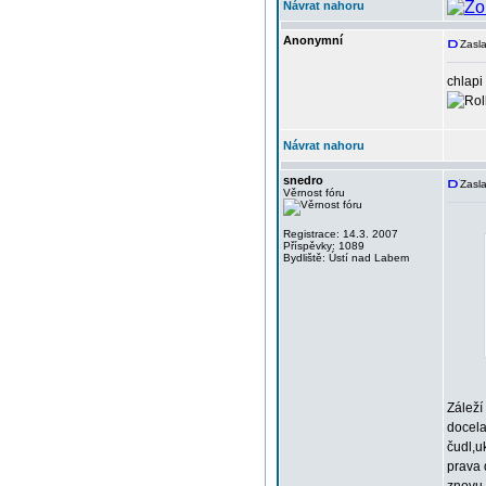
Návrat nahoru
Anonymní
Zasla
chlapi
Návrat nahoru
snedro
Zasla
Věrnost fóru
Registrace: 14.3. 2007
Příspěvky: 1089
Bydliště: Ústí nad Labem
Záleží
docela
čudl,u
prava 