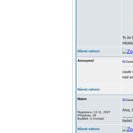
To že 
nějaký
Návrat nahoru
Anonymní
Zasla
caute 
nad ac
Návrat nahoru
Mates
Zasla
Ahoj, 
Registrace: 12.11. 2007
_____
Příspěvky: 29
Bydliště: U Vrchlabí
Neřeš 
Návrat nahoru