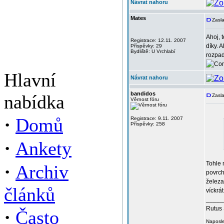
Návrat nahoru
Mates
Zasla
Ahoj, t
Registrace: 12.11. 2007
díky. 
Příspěvky: 29
Bydliště: U Vrchlabí
rozpad
Hlavní
Návrat nahoru
bandidos
nabídka
Zasla
Věrnost fóru
·
Domů
Registrace: 9.11. 2007
Příspěvky: 258
·
Ankety
Tohle 
·
Archiv
povrch
železa 
článků
víckrá
_____
Rutus 
·
Často
Naposle