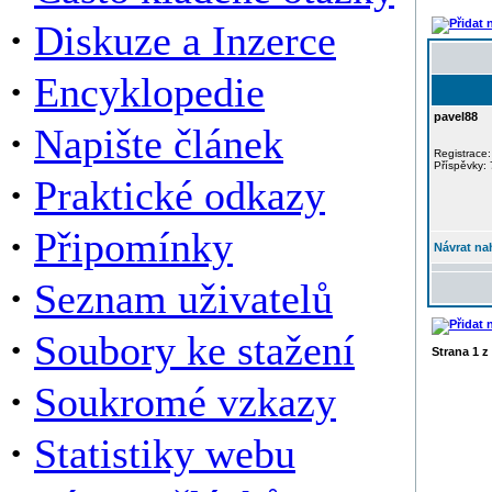
·
Diskuze a Inzerce
·
Encyklopedie
pavel88
·
Napište článek
Registrace:
Příspěvky: 
·
Praktické odkazy
·
Připomínky
Návrat na
·
Seznam uživatelů
·
Soubory ke stažení
Strana
1
z
·
Soukromé vzkazy
·
Statistiky webu