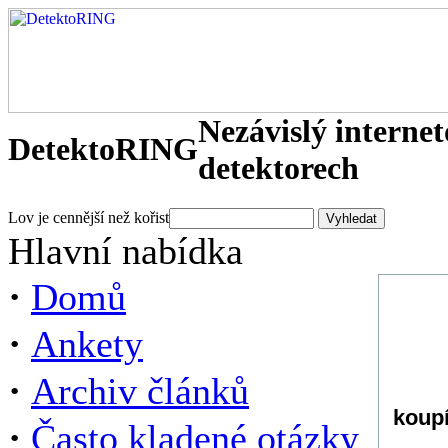
Nezávislý interne
DetektoRING
detektorech
Lov je cennější než kořist
Hlavní nabídka
·
Domů
·
Ankety
·
Archiv článků
koup
·
Často kladené otázky