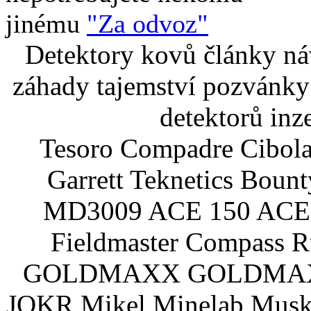
jinému
"Za odvoz"
Detektory kovů články náv
záhady tajemství pozvánky
detektorů inz
Tesoro Compadre Cibola
Garrett Teknetics Boun
MD3009 ACE 150 ACE 
Fieldmaster Compass 
GOLDMAXX GOLDMAXX P
JOKR Mikel Minelab Muske