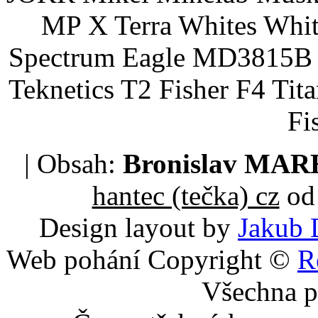
MP X Terra Whites Wh
Spectrum Eagle MD3815B 
Teknetics T2 Fisher F4 Tit
Fi
| Obsah:
Bronislav MA
hantec (tečka) cz
od 
Design layout by
Jakub 
Web pohání Copyright ©
R
Všechna p