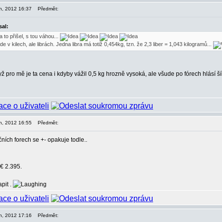
en, 2012 16:37
Předmět:
sal:
 to přišel, s tou váhou...
e v kilech, ale librách. Jedna libra má totiž 0,454kg, tzn. že 2,3 liber = 1,043 kilogramů...
když pro mě je ta cena i kdyby vážil 0,5 kg hrozně vysoká, ale všude po fórech hlásí 
en, 2012 16:55
Předmět:
ích forech se +- opakuje todle..
 € 2.395.
pit .
en, 2012 17:16
Předmět: