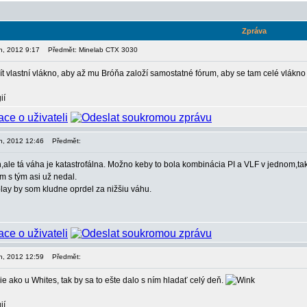
Zpráva
en, 2012 9:17
Předmět: Minelab CTX 3030
ít vlastní vlákno, aby až mu Bróňa založí samostatné fórum, aby se tam celé vlákno
ií
en, 2012 12:46
Předmět:
h,ale tá váha je katastrofálna. Možno keby to bola kombinácia PI a VLF v jednom,ta
om s tým asi už nedal.
lay by som kludne oprdel za nižšiu váhu.
en, 2012 12:59
Předmět:
e ako u Whites, tak by sa to ešte dalo s ním hladať celý deň.
ií