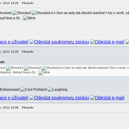
en, 2012 18:28
Předmět:
A o čem se tady tak dlouho bavíme? Asi o ceně, váz
 línej a čti...
en, 2012 18:35
Předmět:
sal:
rssi
A o čem se tady tak dlouho bavíme? Asi o ceně, vá
ejněný. Nebuď línej a čti...
Počkám!
en, 2012 19:08
Předmět: