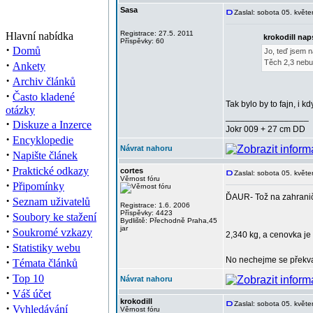
Sasa
Zaslal: sobota 05. květ
Registrace: 27.5. 2011
Hlavní nabídka
krokodill nap
Příspěvky: 60
·
Domů
Jo, teď jsem na
·
Těch 2,3 nebud
Ankety
·
Archiv článků
·
Často kladené
Tak bylo by to fajn, i 
otázky
_________________
·
Diskuze a Inzerce
Jokr 009 + 27 cm DD
·
Encyklopedie
Návrat nahoru
·
Napište článek
·
Praktické odkazy
cortes
Zaslal: sobota 05. květ
Věrnost fóru
·
Připomínky
ĎAUR- Tož na zahraničn
·
Seznam uživatelů
Registrace: 1.6. 2006
·
Příspěvky: 4423
Soubory ke stažení
Bydliště: Přechodně Praha,45
·
jar
Soukromé vzkazy
2,340 kg, a cenovka je
·
Statistiky webu
·
No nechejme se překva
Témata článků
·
Top 10
Návrat nahoru
·
Váš účet
krokodill
Zaslal: sobota 05. květ
·
Vyhledávání
Věrnost fóru