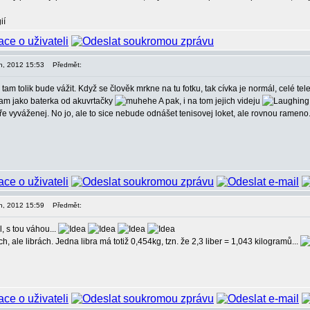
ií
en, 2012 15:53
Předmět:
tam tolik bude vážit. Když se člověk mrkne na tu fotku, tak cívka je normál, celé t
e tam jako baterka od akuvrtačky
A pak, i na tom jejich videju
e vyváženej. No jo, ale to sice nebude odnášet tenisovej loket, ale rovnou rameno.
en, 2012 15:59
Předmět:
l, s tou váhou...
h, ale librách. Jedna libra má totiž 0,454kg, tzn. že 2,3 liber = 1,043 kilogramů...