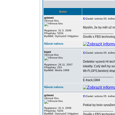
Autor
grimmi
Zaslal: sobota 05. květ
Věrnost fóru
Myslím, že by měl už m
Registrace: 31.3. 2008
_________________
Příspěvky: 5204
Bydliště: Gyönyörű Völgyben
člověk s FBS technolog
Návrat nahoru
kojot
Zaslal: sobota 05. květ
Věrnost fóru
Detektor vyzerá Hi-tec
Registrace: 26.11. 2007
lokality. Celý deň by s
Příspěvky: 253
Bydliště: Modra 1968
Wi-Fi,GPS,farebný disp
_________________
E-track,GM4
Návrat nahoru
grimmi
Zaslal: sobota 05. květ
Věrnost fóru
Pokial by bolo vyvaženi
Registrace: 31.3. 2008
_________________
Příspěvky: 5204
Bydliště: Gyönyörű Völgyben
člověk s FBS technolog