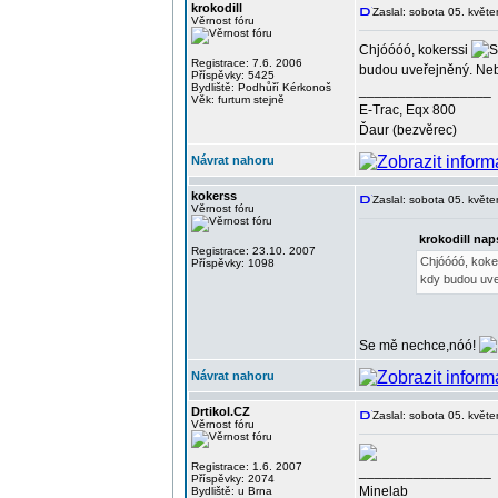
krokodill
Zaslal: sobota 05. květ
Věrnost fóru
Chjóóóó, kokerssi
Registrace: 7.6. 2006
budou uveřejněný. Nebuď
Příspěvky: 5425
Bydliště: Podhůří Kérkonoš
_________________
Věk: furtum stejně
E-Trac, Eqx 800
Ďaur (bezvěrec)
Návrat nahoru
kokerss
Zaslal: sobota 05. květ
Věrnost fóru
krokodill nap
Registrace: 23.10. 2007
Chjóóóó, koke
Příspěvky: 1098
kdy budou uveř
Se mě nechce,nóó!
Návrat nahoru
Drtikol.CZ
Zaslal: sobota 05. květ
Věrnost fóru
Registrace: 1.6. 2007
_________________
Příspěvky: 2074
Minelab
Bydliště: u Brna