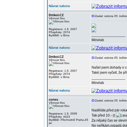
Návrat nahoru
Drtikol.CZ
Zaslal: sobota 05. květ
Věrnost fóru
Registrace: 1.6. 2007
Příspěvky: 2074
_________________
Bydliště: u Brna
Minelab
Návrat nahoru
Drtikol.CZ
Zaslal: sobota 05. květ
Věrnost fóru
Našel jsem dohady o ce
Registrace: 1.6. 2007
Také jsem vyčetl, že p
Příspěvky: 2074
Bydliště: u Brna
_________________
Minelab
Návrat nahoru
cortes
Zaslal: sobota 05. květ
Věrnost fóru
Naděláte,před pár roka
Registrace: 1.6. 2006
Tak před 10.--))
Příspěvky: 4423
Bydliště: Přechodně Praha,45
Za nějaký čas se slevn
jar
No neříkám,vypadá dob