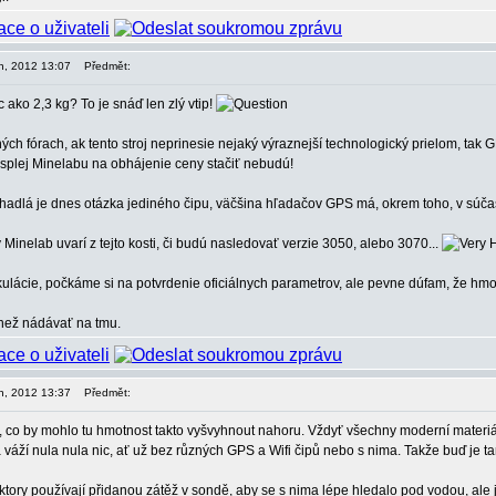
en, 2012 13:07
Předmět:
ako 2,3 kg? To je snáď len zlý vtip!
ých fórach, ak tento stroj neprinesie nejaký výraznejší technologický prielom, tak
displej Minelabu na obhájenie ceny stačiť nebudú!
adlá je dnes otázka jediného čipu, väčšina hľadačov GPS má, okrem toho, v súčasn
Minelab uvarí z tejto kosti, či budú nasledovať verzie 3050, alebo 3070...
ekulácie, počkáme si na potvrdenie oficiálnych parametrov, ale pevne dúfam, že hmo
 než nádávať na tmu.
en, 2012 13:37
Předmět:
o by mohlo tu hmotnost takto vyšvyhnout nahoru. Vždyť všechny moderní materiály 
a váží nula nula nic, ať už bez různých GPS a Wifi čipů nebo s nima. Takže buď je
tory používají přidanou zátěž v sondě, aby se s nima lépe hledalo pod vodou, ale j