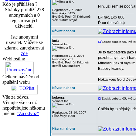
Kdo je přihlášen ?
Njn, už jsem se podíval
Stránky prohlíží 278
Registrace: 7.6. 2006
_________________
Příspěvky: 5425
anonymních a 0
Bydliště: Podhůří Kérkonoš
E-Trac, Eqx 800
registrovaných
Věk: furtum stejně
Ďaur (bezvěrec)
uživatelů.
Návrat nahoru
Jste anonymní
kofa
uživatel. Můžete se
Zaslal: sobota 05. květ
Věrnost fóru
zdarma zaregistrovat
Je to fakt baterka jako
zde
Registrace: 10.4. 2006
pozehnany navic i barev
Webhosting
Příspěvky: 751
Bydliště: Podhůří Krkonoš
Minelabu,tak si myslim
(téměř Krakonošovo)
Babovy ksandy.
_________________
Celkem návštěv od
Nokta Fors Gold Dedek
spuštění webu
Návrat nahoru
Vše za odvoz
kokerss
Zaslal: sobota 05. květ
Věrnost fóru
Věnujte vše co už
nepotřebujete někomu
Chtělo by to nějaký ur
jinému
"Za odvoz"
Registrace: 23.10. 2007
Příspěvky: 1098
Návrat nahoru