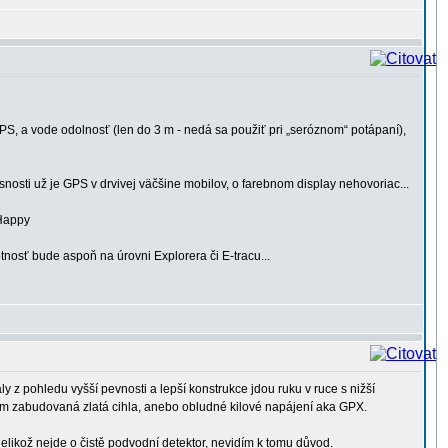
 GPS, a vode odolnosť (len do 3 m - nedá sa použiť pri „seróznom“ potápaní),
osti už je GPS v drvivej väčšine mobilov, o farebnom display nehovoriac...
tnosť bude aspoň na úrovni Explorera či E-tracu...
z pohledu vyšší pevnosti a lepší konstrukce jdou ruku v ruce s nižší
 tam zabudovaná zlatá cihla, anebo obludné kilové napájení aka GPX.
elikož nejde o čistě podvodní detektor, nevidím k tomu důvod.