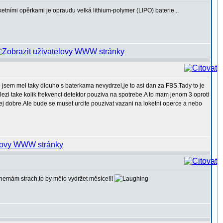
oketními opěrkami je opraudu velká lithium-polymer (LIPO) baterie...
co jsem mel taky dlouho s baterkama nevydrzel,je to asi dan za FBS.Tady to je
lezi take kolik frekvenci detektor pouziva na spotrebe.A to mam jenom 3 oproti
j dobre.Ale bude se muset urcite pouzivat vazani na loketni operce a nebo
o nemám strach,to by mělo vydržet měsíce!!!