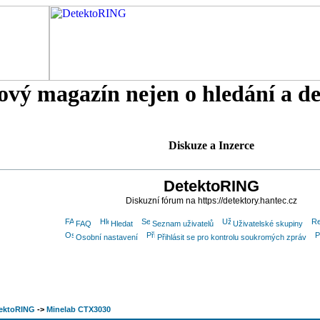
tový magazín nejen o hledání a d
Diskuze a Inzerce
DetektoRING
Diskuzní fórum na https://detektory.hantec.cz
FAQ
Hledat
Seznam uživatelů
Uživatelské skupiny
Osobní nastavení
Přihlásit se pro kontrolu soukromých zpráv
tektoRING
->
Minelab CTX3030