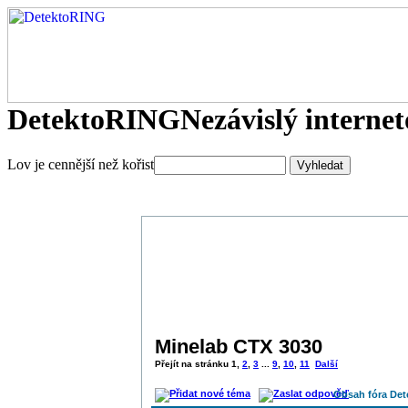
DetektoRING
Nezávislý interne
Lov je cennější než kořist
Minelab CTX 3030
Přejít na stránku
1
,
2
,
3
...
9
,
10
,
11
Další
Obsah fóra De