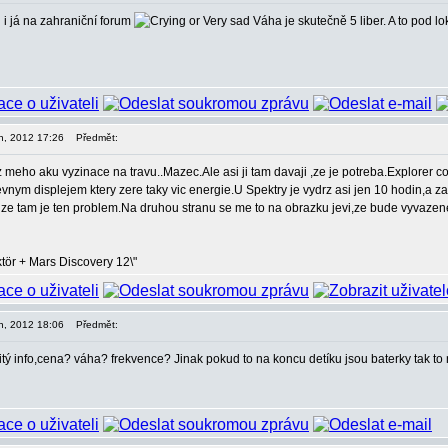
 i já na zahraniční forum
Váha je skutečně 5 liber. A to pod l
en, 2012 17:26
Předmět:
 z meho aku vyzinace na travu..Mazec.Ale asi ji tam davaji ,ze je potreba.Explorer 
nym displejem ktery zere taky vic energie.U Spektry je vydrz asi jen 10 hodin,a za
 ze tam je ten problem.Na druhou stranu se me to na obrazku jevi,ze bude vyvazene
tör + Mars Discovery 12\"
en, 2012 18:06
Předmět:
čitý info,cena? váha? frekvence? Jinak pokud to na koncu detíku jsou baterky tak t