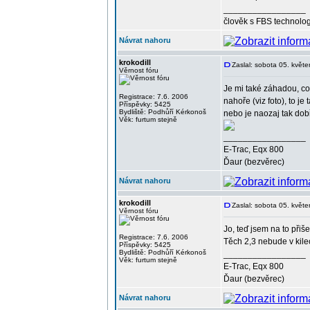
_________________
člověk s FBS technolog
Návrat nahoru
krokodill
Zaslal: sobota 05. květ
Věrnost fóru
Je mi také záhadou, co 
Registrace: 7.6. 2006
nahoře (viz foto), to j
Příspěvky: 5425
Bydliště: Podhůří Kérkonoš
nebo je naozaj tak dobř
Věk: furtum stejně
_________________
E-Trac, Eqx 800
Ďaur (bezvěrec)
Návrat nahoru
krokodill
Zaslal: sobota 05. květ
Věrnost fóru
Jo, teď jsem na to přiše
Registrace: 7.6. 2006
Těch 2,3 nebude v kilec
Příspěvky: 5425
Bydliště: Podhůří Kérkonoš
_________________
Věk: furtum stejně
E-Trac, Eqx 800
Ďaur (bezvěrec)
Návrat nahoru