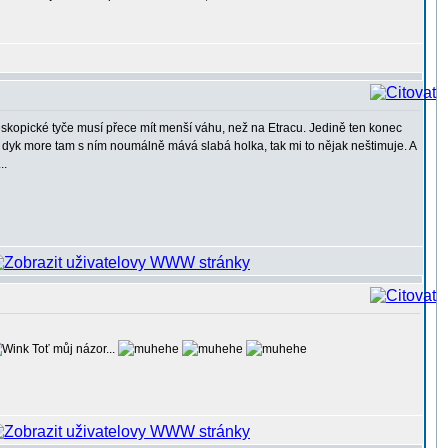
eleskopické tyče musí přece mít menší váhu, než na Etracu. Jedině ten konec
dyk more tam s ním noumálně mává slabá holka, tak mi to nějak neštimuje. A
..
Toť můj názor...