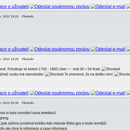
en, 2012 19:10
Předmět:
en, 2012 19:25
Předmět:
ně. Pohybuje se kolem 1700 - 1800 Liber. + - krát 30 = 54 tícek.
řijímač zvuku má reproduktor.
To znamená, že na detíku není.
en, 2012 20:32
Předmět:
ma to byla normální cena detektorů.
í,pak začnou prodávat brášku kde nebude třeba gps a bude levnější.
ře ale chce to informace a zase informace.