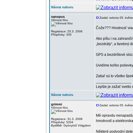
Návrat nahoru
xanopus
Zaslal: sobota 05. květ
Věrnost fóru
Čože??? Hnotnosť viac 
Registrace: 25.3. 2006
Příspěvky: 335
Ako píšu i na zahraničn
„bezdráty“, a farebný 
GPS a bezdrôtové slúch
Uvidíme koľko polievky 
Zatiaľ sú to všetko šp
_________________
Lepšie je zažať svetlo
Návrat nahoru
grimmi
Zaslal: sobota 05. květ
Věrnost fóru
Mě opravdu nenapadá, c
Registrace: 31.3. 2008
hmotností a elektronik
Příspěvky: 5204
Bydliště: Gyönyörű Völgyben
Některé podvodní detek