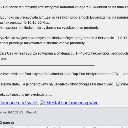
v Equinoxe ten "chybný soft" ktory mal náhodou kolega z USA-obratil sa na mna z
e Equnoxu sa prejavovala tym,..že vo vsetkych programoch Equinoxu mal na namies
na frekvenciach 5-10-16-20 khz..
izko važena multifrekvencia...výborna na vysokovodive predmety..
yuzíva vo svojich pozemnych multifrekvenčnych programoch 3 frekvencie ...7.8-17
vencia preferuje nizkovodive a stredne vodive predmety..
lega z Usa vyriešil svoj zo softvarom a chybajúcou 1F-40khz frekvenciou ..jednod
rom..
________________________________________________
e este chvilu počkat s kym príde Minelab aj do Top End triedy= nahrada CTX,.....pret
zrejme dalej... a je orientovany na uživatelov ktory chcejú ešte nieco viac...
kvapit možu aj iný vyrobcovia.. ..
. únor, 2020 21:13
Předmět:
O napsal: