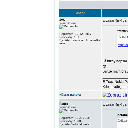
Autor
JvK
Zaslal: úterý 25
Věrnost fóru
freexx
Registrace: 13.12. 2017
no úpr
Příspěvky: 101
Bydliště: zelené údolí na veliké
řece
http://
Já nikdy nepsal 
😳
Jenže mám právě
____________
E-Trac, Nokta P
Kde je vůle, tam 
Návrat nahoru
Padre
Zaslal: úterý 25
Věrnost fóru
petahe
Registrace: 10.3. 2018
Odkaz n
Příspěvky: 1308
Bydliště: Velká Morava.