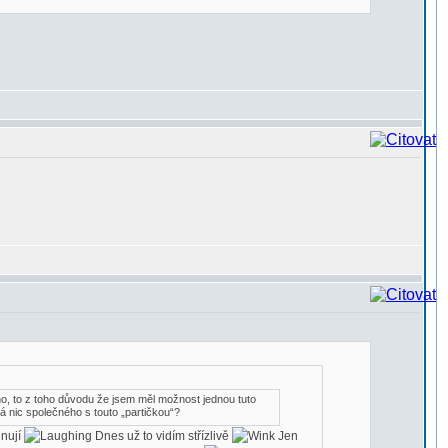
o, to z toho důvodu že jsem měl možnost jednou tuto
á nic společného s touto „partičkou“?
ěnují
Dnes už to vidím střízlivě
Jen