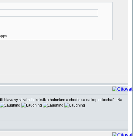
tiť hlavu vy si zabalte keksík a haineken a chodte sa na kopec kochať....Na