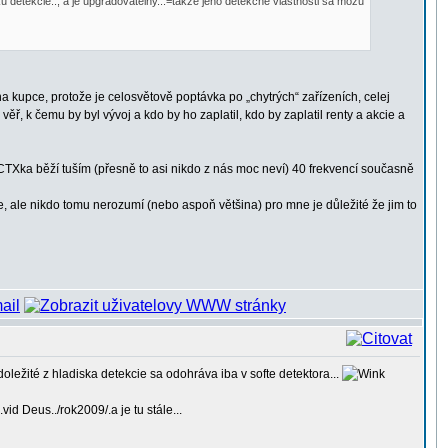
 detekcie.., a je upgradovatelny...=takže jeho detekčne vlastnosti sa mozu
a kupce, protože je celosvětově poptávka po „chytrých“ zařízeních, celej
, k čemu by byl vývoj a kdo by ho zaplatil, kdo by zaplatil renty a akcie a
CTXka běží tuším (přesně to asi nikdo z nás moc neví) 40 frekvencí současně
de, ale nikdo tomu nerozumí (nebo aspoň většina) pro mne je důležité že jim to
 doležité z hladiska detekcie sa odohráva iba v softe detektora...
id Deus../rok2009/.a je tu stále...