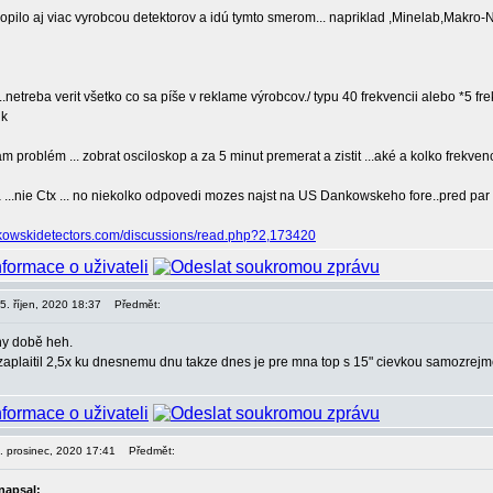
opilo aj viac vyrobcou detektorov a idú tymto smerom... napriklad ,Minelab,Makro-
...netreba verit všetko co sa píše v reklame výrobcov./ typu 40 frekvencii alebo *5 fr
problém ... zobrat osciloskop a za 5 minut premerat a zistit ...aké a kolko frekven
...nie Ctx ... no niekolko odpovedi mozes najst na US Dankowskeho fore..pred par 
kowskidetectors.com/discussions/read.php?2,173420
05. říjen, 2020 18:37
Předmět:
hy době heh.
zaplaitil 2,5x ku dnesnemu dnu takze dnes je pre mna top s 15" cievkou samozrejm
6. prosinec, 2020 17:41
Předmět:
napsal: