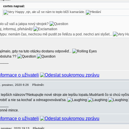
cortes napsal:
,njn, ale už se nám to teplo blíží kamaráde.
plo už valí a jakpa nový strojek?
j, informuj, přeháněj!
 typu: nemám čas, nechcou mě pustit ze řetězu a pod. nechci ani slyšet...
ajímalo, gdy na tuto otázku dostanu odpověď...
 obsluha ??
_____
17. prosinec, 2020 6:26
Předmět:
lepších nálezov?Nekupujte nové stroje ale lepšiu lopatu.Mudrlanti čo si chcú vyčis
 robiť a nie sa kochať a odreagovovávaťsa.
_____
enné mince.
. prosinec, 2020 19:13
Předmět: