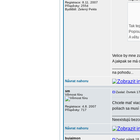
Registrace: 8.11. 2007
Příspěvky: 2554
Bydliště: Zelený Peklo
Tak te
Popisu
A větu
Velice by mne z
A jakpak se má
____________
na pohodu...
Návrat nahoru
sm
Zaslal: čtvrtek 
Věrnost fóru
Chcete mať viac 
Registrace: 4.8. 2007
poliach sa musí
Příspěvky: 717
____________
Neexistujú bezc
Návrat nahoru
buiaimon
Zaslal: pátek 18