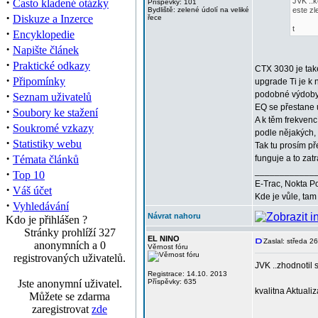
·
JVK ..k
Často kladené otázky
Příspěvky: 101
Bydliště: zelené údolí na veliké
este zl
·
Diskuze a Inzerce
řece
t
·
Encyklopedie
·
Napište článek
·
Praktické odkazy
CTX 3030 je také
·
Připomínky
upgrade Ti je k 
·
podobné výdobyt
Seznam uživatelů
EQ se přestane u
·
Soubory ke stažení
A k těm frekvenc
·
Soukromé vzkazy
podle nějakých, 
·
Statistiky webu
Tak tu prosím př
·
Témata článků
funguje a to za
____________
·
Top 10
E-Trac, Nokta P
·
Váš účet
Kde je vůle, tam 
·
Vyhledávání
Návrat nahoru
Kdo je přihlášen ?
Stránky prohlíží 327
EL NINO
Zaslal: středa 2
anonymních a 0
Věrnost fóru
registrovaných uživatelů.
JVK ..zhodnotil s
Registrace: 14.10. 2013
Jste anonymní uživatel.
Příspěvky: 635
kvalitna Aktuali
Můžete se zdarma
zaregistrovat
zde