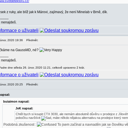
www.svetdetektoru.cz/
ek z ruky, ale blíž jak k Márovi, zajímavý, že není Minelab v Brně, dík.
_____
c nenajdeš.
. únor, 2020 19:36
Předmět:
očkáme na GaussMD, né?
_____
c nenajdeš.
Padre dne středa 26. únor, 2020 11:21, celkově upraveno 2 krát.
. únor, 2020 20:25
Předmět:
napsal:
buiaimon napsal:
JvK napsal:
Chtěl bych si koupit CTX 3030, ale nemám absolutně důvěru v prodejce z Jílovéh
pobočku navštívit
, máte někdo nějakou alternativu na prodejce který nem
Podobná zkušenost :
To jsem začínal a navnaděn jak se člověku v