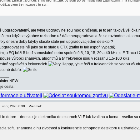
ed maš Etraca ..a chces si ho nechat...tak by som porozmyšlal nad Equinoxom...ma inu logiku
epšit..a viem že moznosti tu su...
 upgradovatelný, ale tyhle upgrady nejsou moc k ničemu, je to jen taková vějička n
ničemu když se výrobce rozhodne už dále neupgradovat a že se rozhodne tak tomu věř
ky dnešní doby kdyby stačilo stále jen upgradovat jeden detektor?
pgradovat stejně jako se to stalo u CTX (zatím to tak aspoň vypadá).
ím, u EQ běží 5 buď samostatně nebo společně 5, 10, 15, 20 a 40 kHz, u E-Tracu i 
pouze výrobci známých, algoritmů a ty frekvence jsou v rozsahu 1,5-100 kHz.
estaň vyprávět o frekvencích
, tyhle řeči o frekvencích se vedou všu
traceně dobře.
_____
ointer NEW
je cesta.
6. únor, 2020 0:39
Předmět:
i to dobre....dnes uz je elekronika detektoroch VLF tak kvalitna a lacna .. vsetko sa
zacia softu znamena dlhu zivotnost a konkurencie schopnost detektoru u uzivatelov...v