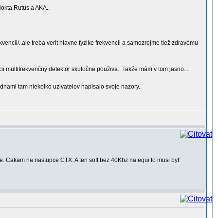
Nokta,Rutus a AKA..
ekvencii/..ale treba verit hlavne fyzike frekvencii a samozrejme tiež zdravému
cii multifrekvenčný detektor skutočne použiva.. Takže mám v tom jasno...
dnami tam niekolko uzivatelov napisalo svoje nazory..
e. Cakam na nastupce CTX. A ten soft bez 40Khz na equi to musi byť