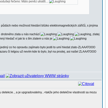
odušeji řečeno: Málo peněz utratíš....
ých půdách nebo možnost hledání blízko elektromagnetických zářičů, s jinýma
o drobného zlata u nás nachází
, zlatej
mný hledač ví jak to s tím zlatem u nás je
ě jediný co ho opravdu zajímalo bylo jestli to umí hledat zlato-ZLAAATOOO
 bazaru či letgou už nevím kde to bylo, byl na prodej, asi našel ZLAAATOOO
 detekcie.., a je upgradovatelny...=takže jeho detekčne vlastnosti sa mozu