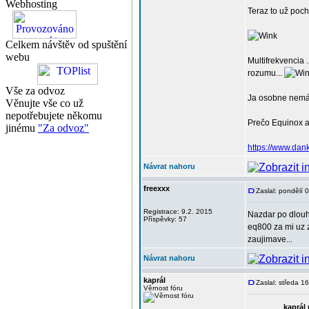
Webhosting
Teraz to už poch
Celkem návštěv od spuštění
webu
Multifrekvencia 
rozumu...
Vše za odvoz
Ja osobne nemám 
Věnujte vše co už
nepotřebujete někomu
Prečo Equinox a 
jinému
"Za odvoz"
https://www.dan
Návrat nahoru
freexxx
Zaslal: pondělí 
Registrace: 9.2. 2015
Nazdar po dlou
Příspěvky: 57
eq800 za mi uz 
zaujimave...
Návrat nahoru
kaprál
Zaslal: středa 1
Věrnost fóru
kaprál 