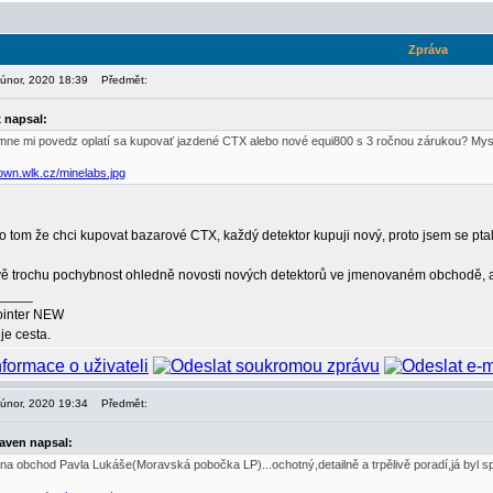
Zpráva
. únor, 2020 18:39
Předmět:
x napsal:
imne mi povedz oplatí sa kupovať jazdené CTX alebo nové equi800 s 3 ročnou zárukou? Mys
down.wlk.cz/minelabs.jpg
o tom že chci kupovat bazarové CTX, každý detektor kupuji nový, proto jsem se ptal
 trochu pochybnost ohledně novosti nových detektorů ve jmenovaném obchodě, ale t
_____
ointer NEW
je cesta.
. únor, 2020 19:34
Předmět:
aven napsal:
a obchod Pavla Lukáše(Moravská pobočka LP)...ochotný,detailně a trpělivě poradí,já byl 