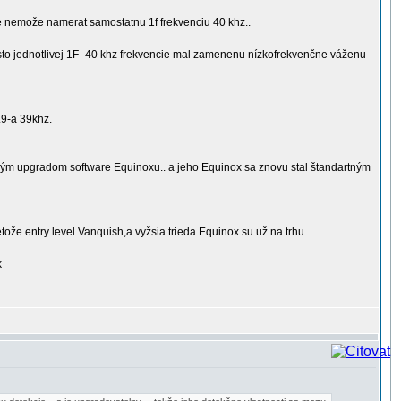
e nemože namerat samostatnu 1f frekvenciu 40 khz..
to jednotlivej 1F -40 khz frekvencie mal zamenenu nízkofrekvenčne váženu
.9-a 39khz.
uchým upgradom software Equinoxu.. a jeho Equinox sa znovu stal štandartným
ože entry level Vanquish,a vyžsia trieda Equinox su už na trhu....