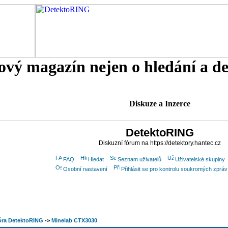
tový magazín nejen o hledání a d
Diskuze a Inzerce
DetektoRING
Diskuzní fórum na https://detektory.hantec.cz
FAQ
Hledat
Seznam uživatelů
Uživatelské skupiny
Osobní nastavení
Přihlásit se pro kontrolu soukromých zpráv
óra DetektoRING
->
Minelab CTX3030