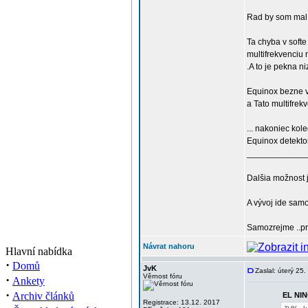
Rad by som mal 
Ta chyba v soft
multifrekvenciu 
.A to je pekna n
Equinox bezne v
a Tato multifrek
... nakoniec ko
Equinox detekto
____________
Dalšia možnost j
A vývoj ide samo
Samozrejme ..pre
Návrat nahoru
Hlavní nabídka
·
Domů
JvK
Zaslal: úterý 25
Věrnost fóru
·
Ankety
·
Archiv článků
EL NIN
Registrace: 13.12. 2017