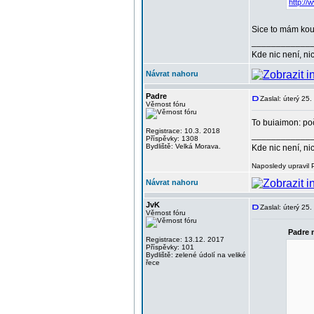
http://
Sice to mám kous
____________
Kde nic není, ni
Návrat nahoru
Padre
Zaslal: úterý 25
Věrnost fóru
To buiaimon: p
Registrace: 10.3. 2018
____________
Příspěvky: 1308
Bydliště: Velká Morava.
Kde nic není, ni
Naposledy upravil 
Návrat nahoru
JvK
Zaslal: úterý 25
Věrnost fóru
Padre 
Registrace: 13.12. 2017
Příspěvky: 101
Bydliště: zelené údolí na veliké
řece