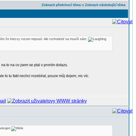
Zobrazit předchozí téma
::
Zobrazit následující téma
lím že triezvy rozum nepustí. Ale rozhodnúť sa musíš sám.
 na to na co jsem se ptal v prvním dotazu.
o tu fakt nechci rozebírat, pouze můj dojem, nic víc.
spokojen