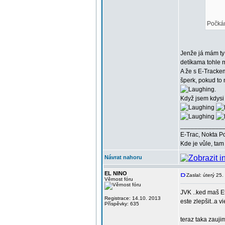
Počká
Jenže já mám ty 
detíkama tohle 
A že s E-Tracke
šperk, pokud to 
.
Když jsem kdysi 
____________
E-Trac, Nokta P
Kde je vůle, tam 
Návrat nahoru
EL NINO
Zaslal: úterý 25
Věrnost fóru
JVK ..ked maš Et
Registrace: 14.10. 2013
este zlepšit..a v
Příspěvky: 635
teraz taka zaujim