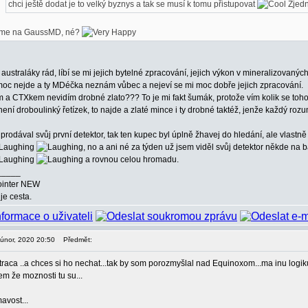
chci ještě dodat je to velký byznys a tak se musí k tomu přistupovat
Zjedn
me na GaussMD, né?
australáky rád, líbí se mi jejich bytelné zpracování, jejich výkon v mineralizovan
moc nejde a ty MDéčka neznám vůbec a nejeví se mi moc dobře jejich zpracování.
m a CTXkem nevidím drobné zlato??? To je mi fakt šumák, protože vím kolik se toh
není droboulinký řetízek, to najde a zlaté mince i ty drobné taktéž, jenže každý rozu
prodával svůj první detektor, tak ten kupec byl úplně žhavej do hledání, ale vlastn
, no a ani né za týden už jsem viděl svůj detektor někde na
a rovnou celou hromadu.
_____
ointer NEW
je cesta.
. únor, 2020 20:50
Předmět:
raca ..a chces si ho nechat...tak by som porozmyšlal nad Equinoxom...ma inu logiku
iem že moznosti tu su...
avost...