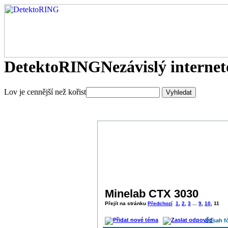
DetektoRING
Nezávislý interne
Lov je cennější než kořist
Minelab CTX 3030
Přejít na stránku
Předchozí
1
,
2
,
3
...
9
,
10
,
11
Obsah f