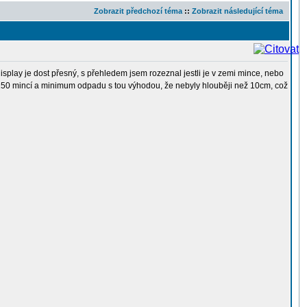
Zobrazit předchozí téma
::
Zobrazit následující téma
splay je dost přesný, s přehledem jsem rozeznal jestli je v zemi mince, nebo
i 150 mincí a minimum odpadu s tou výhodou, že nebyly hlouběji než 10cm, což