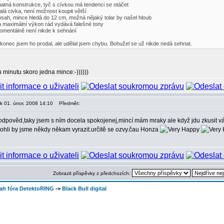
patná konstrukce, tyč s cívkou má tendenci se otáčet
alá civka, není možnost koupit větší
osah, mince hledá do 12 cm, možná nějaký tolar by našel hloub
a maximální výkon rád vydává falešné tony
omentálně není nikde k sehnání
konec jsem ho prodal, ale udělal jsem chybu. Bohužel se už nikde nedá sehnat.
 minutu skoro jedna mince:-))))))
ek 01. únor, 2008 14:10
Předmět:
 odpověd,taky jsem s ním docela spokojenej,mincí mám mraky ale když jdu zkusit vá
hli by jsme někdy někam vyrazit.určitě se ozvy.čau Honza
Zobrazit příspěvky z předchozích:
ah fóra DetektoRING
->
Black Bull digital