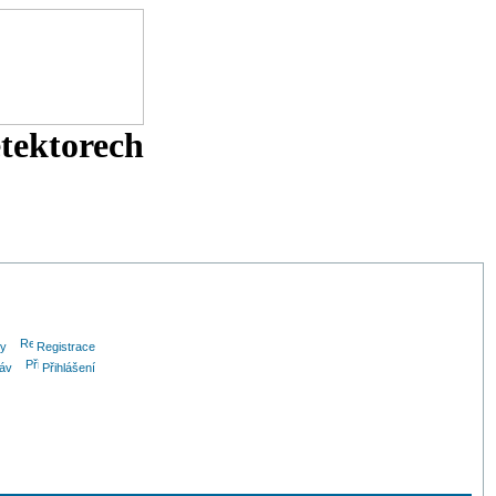
etektorech
ny
Registrace
ráv
Přihlášení