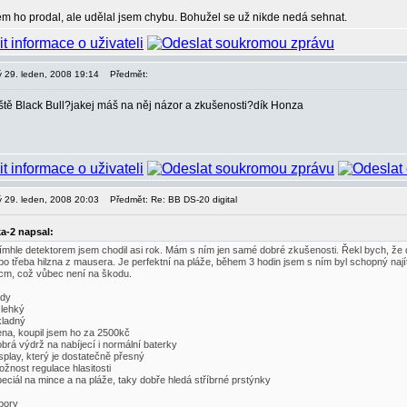
m ho prodal, ale udělal jsem chybu. Bohužel se už nikde nedá sehnat.
rý 29. leden, 2008 19:14
Předmět:
ště Black Bull?jakej máš na něj názor a zkušenosti?dík Honza
rý 29. leden, 2008 20:03
Předmět: Re: BB DS-20 digital
ka-2 napsal:
tímhle detektorem jsem chodil asi rok. Mám s ním jen samé dobré zkušenosti. Řekl bych, že di
bo třeba hilzna z mausera. Je perfektní na pláže, během 3 hodin jsem s ním byl schopný naj
cm, což vůbec není na škodu.
ady
 lehký
kladný
ena, koupil jsem ho za 2500kč
obrá výdrž na nabíjecí i normální baterky
isplay, který je dostatečně přesný
ožnost regulace hlasitosti
peciál na mince a na pláže, taky dobře hledá stříbrné prstýnky
pory