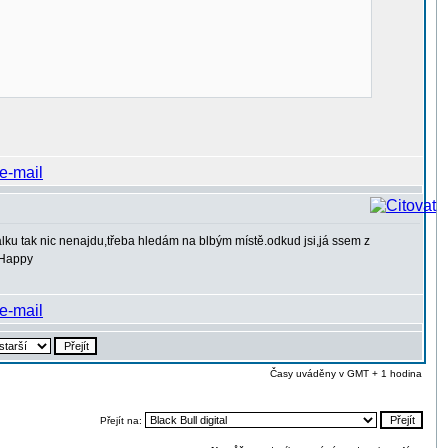
lku tak nic nenajdu,třeba hledám na blbým místě.odkud jsi,já ssem z
Časy uváděny v GMT + 1 hodina
Přejít na: