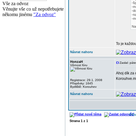
Vše za odvoz
-š
-m
Věnujte vše co už nepotřebujete
-d
někomu jinému
"Za odvoz"
-n
-m
Na
To je každou
Návrat nahoru
HonzaH
Zaslal: pát
Věrnost fóru
Ahoj dík za
Korouhve.mo
Registrace: 29.1. 2008
Příspěvky: 1645
Bydliště: Korouhev
Návrat nahoru
Obs
Strana
1
z
1