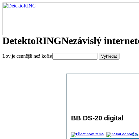
DetektoRING
Nezávislý interne
Lov je cennější než kořist
BB DS-20 digital
Obs