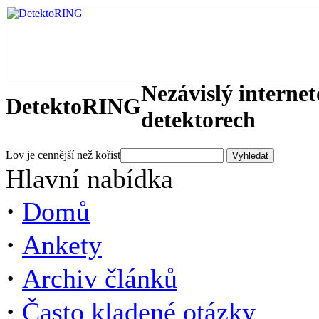
Nezávislý interne
DetektoRING
detektorech
Lov je cennější než kořist
Hlavní nabídka
·
Domů
·
Ankety
·
Archiv článků
·
Často kladené otázky