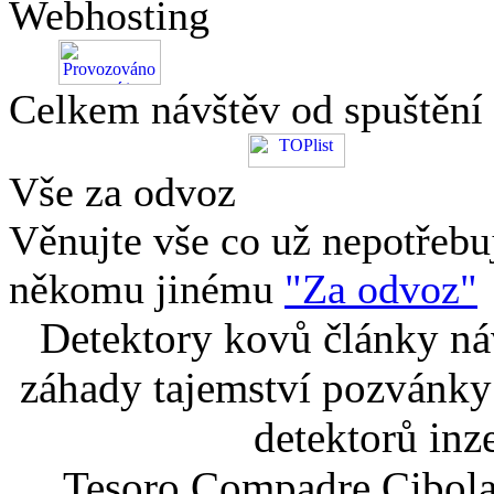
Webhosting
Celkem návštěv od spuštění
Vše za odvoz
Věnujte vše co už nepotřebu
někomu jinému
"Za odvoz"
Detektory kovů články náv
záhady tajemství pozvánky
detektorů inz
Tesoro Compadre Cibola