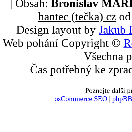
| Obsah:
Bronislav MA
hantec (tečka) cz
od 
Design layout by
Jakub 
Web pohání Copyright ©
R
Všechna p
Čas potřebný ke zpra
Poznejte další
osCommerce SEO
|
phpBB