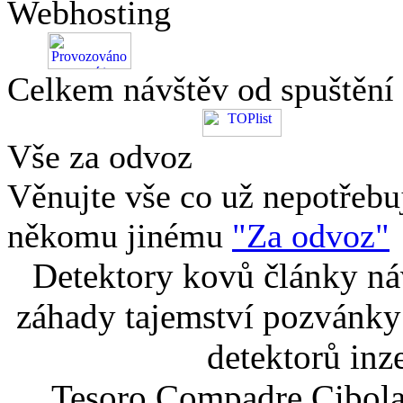
Webhosting
Celkem návštěv od spuštění
Vše za odvoz
Věnujte vše co už nepotřebu
někomu jinému
"Za odvoz"
Detektory kovů články náv
záhady tajemství pozvánky
detektorů inz
Tesoro Compadre Cibola