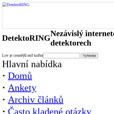
Nezávislý interne
DetektoRING
detektorech
Lov je cennější než kořist
Hlavní nabídka
·
Domů
·
Ankety
·
Archiv článků
·
Často kladené otázky