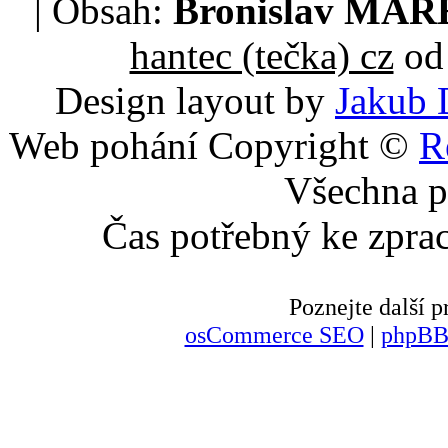
| Obsah:
Bronislav MA
hantec (tečka) cz
od 
Design layout by
Jakub 
Web pohání Copyright ©
R
Všechna p
Čas potřebný ke zpra
Poznejte další
osCommerce SEO
|
phpBB