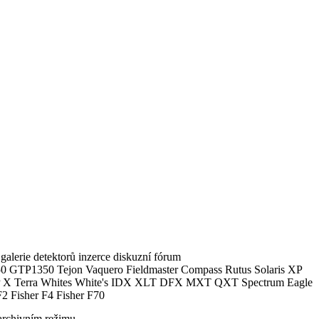
alerie detektorů inzerce diskuzní fórum
0 GTP1350 Tejon Vaquero Fieldmaster Compass Rutus Solaris XP
 Terra Whites White's IDX XLT DFX MXT QXT Spectrum Eagle
2 Fisher F4 Fisher F70
archivním režimu