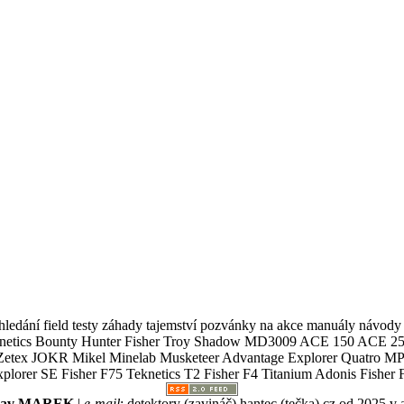
ledání field testy záhady tajemství pozvánky na akce manuály návody g
Teknetics Bounty Hunter Fisher Troy Shadow MD3009 ACE 150 ACE 25
R Mikel Minelab Musketeer Advantage Explorer Quatro MP X
er SE Fisher F75 Teknetics T2 Fisher F4 Titanium Adonis Fisher F
slav MAREK
|
e-mail
:
detektory (zavináč) hantec (tečka) cz
od 2025 v 