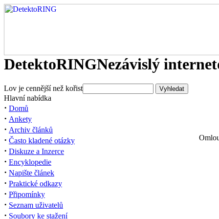
DetektoRING
Nezávislý interne
Lov je cennější než kořist
Hlavní nabídka
·
Domů
·
Ankety
·
Archiv článků
Omlouv
·
Často kladené otázky
·
Diskuze a Inzerce
·
Encyklopedie
·
Napište článek
·
Praktické odkazy
·
Připomínky
·
Seznam uživatelů
·
Soubory ke stažení