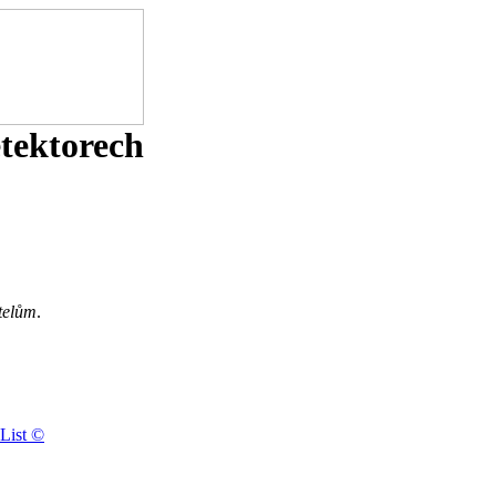
etektorech
telům
.
List ©