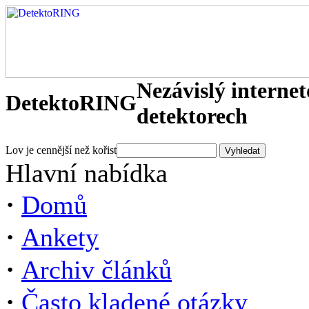
Nezávislý interne
DetektoRING
detektorech
Lov je cennější než kořist
Hlavní nabídka
·
Domů
·
Ankety
·
Archiv článků
·
Často kladené otázky