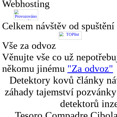
Webhosting
Celkem návštěv od spuštění
Vše za odvoz
Věnujte vše co už nepotřebu
někomu jinému
"Za odvoz"
Detektory kovů články náv
záhady tajemství pozvánky
detektorů inz
Tesoro Compadre Cibola