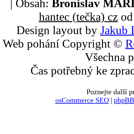
| Obsah:
Bronislav MA
hantec (tečka) cz
od 
Design layout by
Jakub 
Web pohání Copyright ©
R
Všechna p
Čas potřebný ke zpra
Poznejte další
osCommerce SEO
|
phpBB