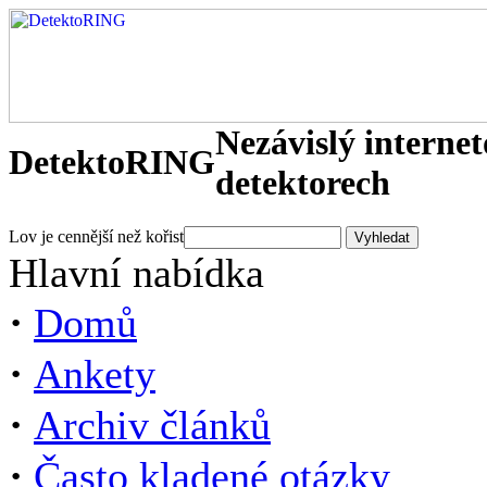
Nezávislý interne
DetektoRING
detektorech
Lov je cennější než kořist
Hlavní nabídka
·
Domů
·
Ankety
·
Archiv článků
·
Často kladené otázky