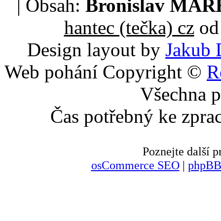
| Obsah:
Bronislav MA
hantec (tečka) cz
od 
Design layout by
Jakub 
Web pohání Copyright ©
R
Všechna p
Čas potřebný ke zpra
Poznejte další
osCommerce SEO
|
phpBB