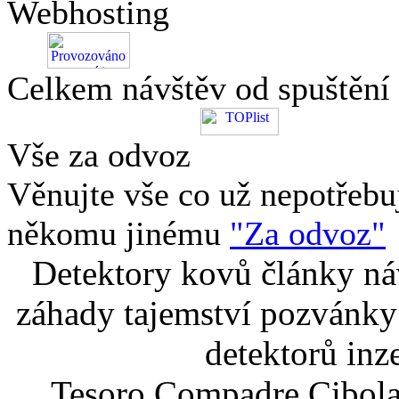
Webhosting
Celkem návštěv od spuštění
Vše za odvoz
Věnujte vše co už nepotřebu
někomu jinému
"Za odvoz"
Detektory kovů články náv
záhady tajemství pozvánky
detektorů inz
Tesoro Compadre Cibola