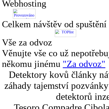
Webhosting
Celkem návštěv od spuštění
Vše za odvoz
Věnujte vše co už nepotřebu
někomu jinému
"Za odvoz"
Detektory kovů články náv
záhady tajemství pozvánky
detektorů inz
Tesoro Compadre Cibola