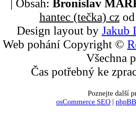
| Obsah:
Bronislav MA
hantec (tečka) cz
od 
Design layout by
Jakub 
Web pohání Copyright ©
R
Všechna p
Čas potřebný ke zpra
Poznejte další
osCommerce SEO
|
phpBB