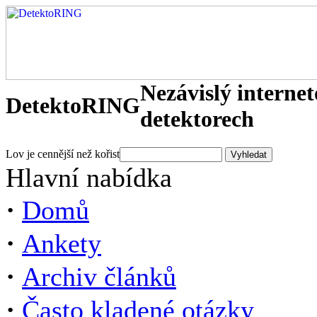
Nezávislý interne
DetektoRING
detektorech
Lov je cennější než kořist
Hlavní nabídka
·
Domů
·
Ankety
·
Archiv článků
·
Často kladené otázky