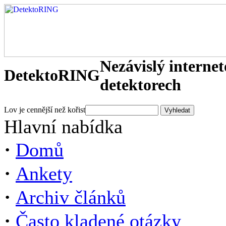
Nezávislý interne
DetektoRING
detektorech
Lov je cennější než kořist
Hlavní nabídka
·
Domů
·
Ankety
·
Archiv článků
·
Často kladené otázky