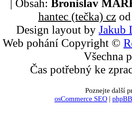
| Obsah:
Bronislav MA
hantec (tečka) cz
od 
Design layout by
Jakub 
Web pohání Copyright ©
R
Všechna p
Čas potřebný ke zpra
Poznejte další
osCommerce SEO
|
phpBB