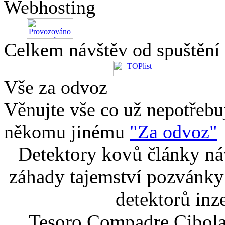
Webhosting
Celkem návštěv od spuštění
Vše za odvoz
Věnujte vše co už nepotřebu
někomu jinému
"Za odvoz"
Detektory kovů články náv
záhady tajemství pozvánky
detektorů inz
Tesoro Compadre Cibola