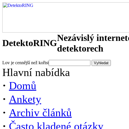
Nezávislý interne
DetektoRING
detektorech
Lov je cennější než kořist
Hlavní nabídka
·
Domů
·
Ankety
·
Archiv článků
·
Často kladené otázky