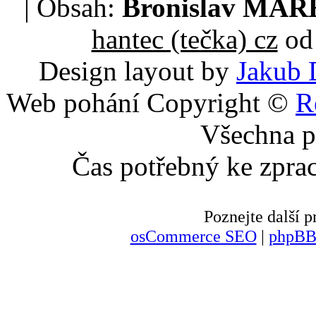
| Obsah:
Bronislav MA
hantec (tečka) cz
od 
Design layout by
Jakub 
Web pohání Copyright ©
R
Všechna p
Čas potřebný ke zpra
Poznejte další
osCommerce SEO
|
phpBB