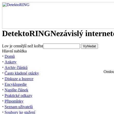
DetektoRING
Nezávislý interne
Lov je cennější než kořist
Hlavní nabídka
·
Domů
·
Ankety
·
Archiv článků
Omlouv
·
Často kladené otázky
·
Diskuze a Inzerce
·
Encyklopedie
·
Napište článek
·
Praktické odkazy
·
Připomínky
·
Seznam uživatelů
·
Soubory ke stažení