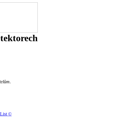
etektorech
telům
.
List ©