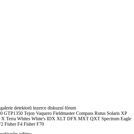
alerie detektorů inzerce diskuzní fórum
0 GTP1350 Tejon Vaquero Fieldmaster Compass Rutus Solaris XP
 Terra Whites White's IDX XLT DFX MXT QXT Spectrum Eagle
2 Fisher F4 Fisher F70
archivním režimu