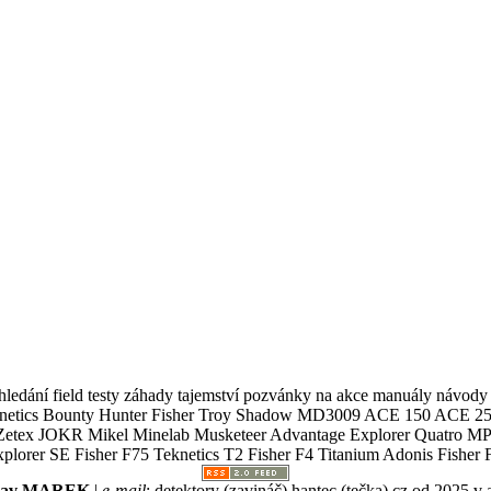
ledání field testy záhady tajemství pozvánky na akce manuály návody g
Teknetics Bounty Hunter Fisher Troy Shadow MD3009 ACE 150 ACE 25
R Mikel Minelab Musketeer Advantage Explorer Quatro MP X
er SE Fisher F75 Teknetics T2 Fisher F4 Titanium Adonis Fisher F
slav MAREK
|
e-mail
:
detektory (zavináč) hantec (tečka) cz
od 2025 v 