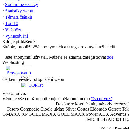
·
Soukromé vzkazy
·
Statistiky webu
·
Témata článků
·
Top 10
·
Váš účet
·
Vyhledávání
Kdo je přihlášen ?
Stránky prohlíží 284 anonymních a 0 registrovaných uživatelů.
Jste anonymní uživatel. Můžete se zdarma zaregistrovat
zde
Webhosting
Celkem návštěv od spuštění webu
Vše za odvoz
Věnujte vše co už nepotřebujete někomu jinému
"Za odvoz"
Detektory kovů články návody recenze h
Tesoro Compadre Cibola uMax Silver Cortes Eldorado Garrett 
GMAXX XP GOLDMAXX GOLDMAXX Power ADX Adventis Zetex JOK
MD3815B AD3018 Explor
| Obsah:
Broni