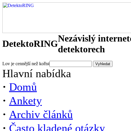
Nezávislý interne
DetektoRING
detektorech
Lov je cennější než kořist
Hlavní nabídka
·
Domů
·
Ankety
·
Archiv článků
·
Často kladené otázky