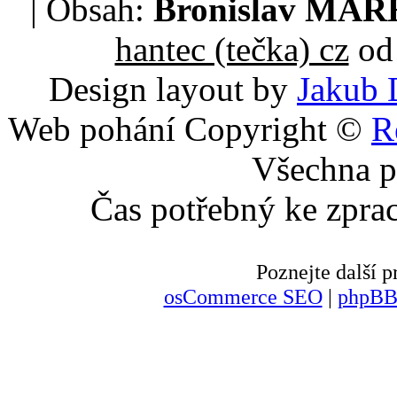
| Obsah:
Bronislav MA
hantec (tečka) cz
od 
Design layout by
Jakub 
Web pohání Copyright ©
R
Všechna p
Čas potřebný ke zpra
Poznejte další
osCommerce SEO
|
phpBB