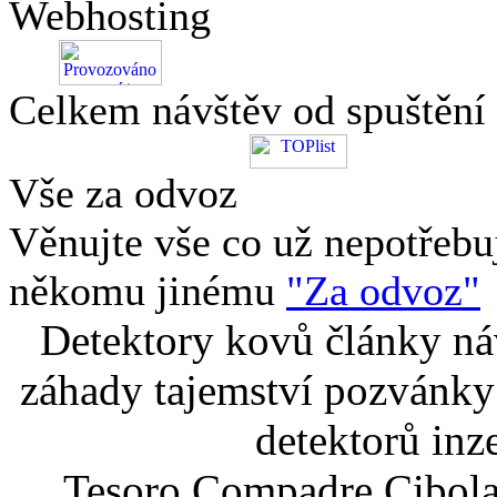
Webhosting
Celkem návštěv od spuštění
Vše za odvoz
Věnujte vše co už nepotřebu
někomu jinému
"Za odvoz"
Detektory kovů články náv
záhady tajemství pozvánky
detektorů inz
Tesoro Compadre Cibola