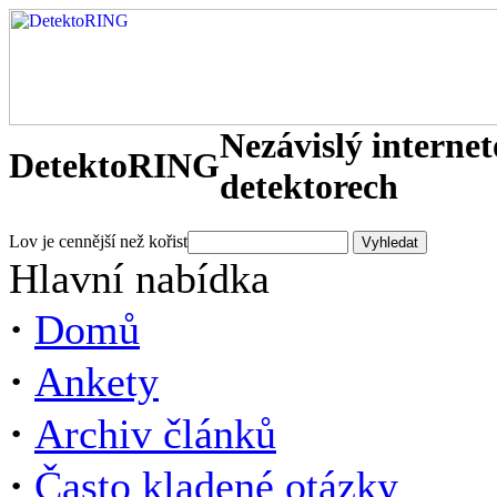
Nezávislý interne
DetektoRING
detektorech
Lov je cennější než kořist
Hlavní nabídka
·
Domů
·
Ankety
·
Archiv článků
·
Často kladené otázky