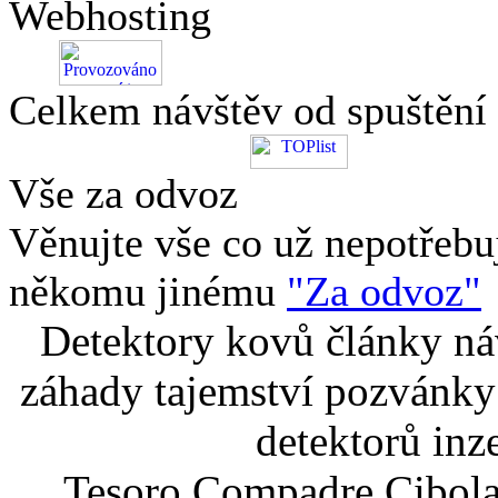
Webhosting
Celkem návštěv od spuštění
Vše za odvoz
Věnujte vše co už nepotřebu
někomu jinému
"Za odvoz"
Detektory kovů články náv
záhady tajemství pozvánky
detektorů inz
Tesoro Compadre Cibola