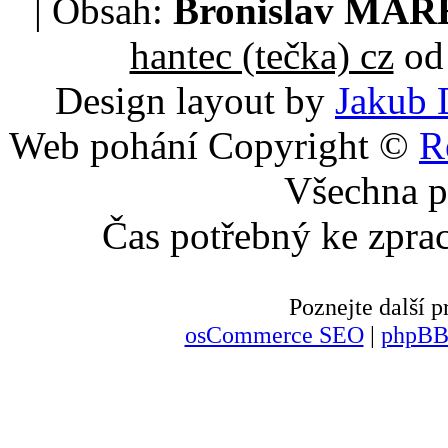
| Obsah:
Bronislav MA
hantec (tečka) cz
od 
Design layout by
Jakub 
Web pohání Copyright ©
R
Všechna p
Čas potřebný ke zpra
Poznejte další
osCommerce SEO
|
phpBB