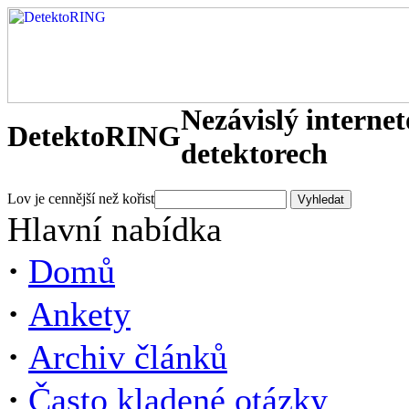
Nezávislý interne
DetektoRING
detektorech
Lov je cennější než kořist
Hlavní nabídka
·
Domů
·
Ankety
·
Archiv článků
·
Často kladené otázky