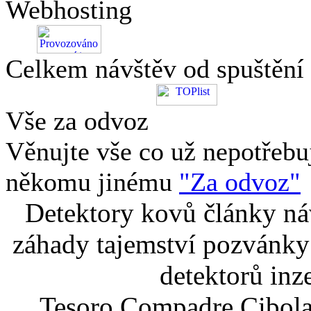
Webhosting
Celkem návštěv od spuštění
Vše za odvoz
Věnujte vše co už nepotřebu
někomu jinému
"Za odvoz"
Detektory kovů články náv
záhady tajemství pozvánky
detektorů inz
Tesoro Compadre Cibola