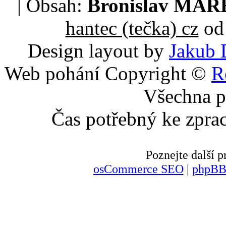
| Obsah:
Bronislav MA
hantec (tečka) cz
od 
Design layout by
Jakub 
Web pohání Copyright ©
R
Všechna p
Čas potřebný ke zpra
Poznejte další
osCommerce SEO
|
phpBB