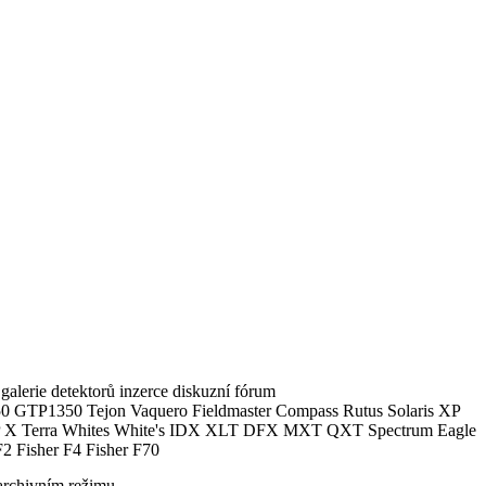
alerie detektorů inzerce diskuzní fórum
0 GTP1350 Tejon Vaquero Fieldmaster Compass Rutus Solaris XP
 Terra Whites White's IDX XLT DFX MXT QXT Spectrum Eagle
2 Fisher F4 Fisher F70
archivním režimu