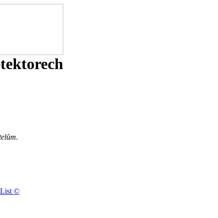
etektorech
telům
.
List ©