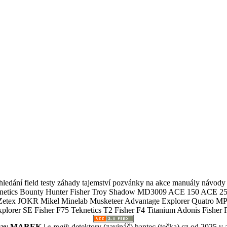
ledání field testy záhady tajemství pozvánky na akce manuály návody g
Teknetics Bounty Hunter Fisher Troy Shadow MD3009 ACE 150 ACE 25
R Mikel Minelab Musketeer Advantage Explorer Quatro MP X
er SE Fisher F75 Teknetics T2 Fisher F4 Titanium Adonis Fisher F
slav MAREK
|
e-mail
:
detektory (zavináč) hantec (tečka) cz
od 2025 v 