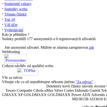
·
Soukromé vzkazy
·
Statistiky webu
·
Témata článků
·
Top 10
·
Váš účet
·
Vyhledávání
Kdo je přihlášen ?
Stránky prohlíží 177 anonymních a 0 registrovaných uživatelů.
Jste anonymní uživatel. Můžete se zdarma zaregistrovat
zde
Webhosting
Celkem návštěv od spuštění webu
Vše za odvoz
Věnujte vše co už nepotřebujete někomu jinému
"Za odvoz"
Detektory kovů články návody recenze h
Tesoro Compadre Cibola uMax Silver Cortes Eldorado Garrett 
GMAXX XP GOLDMAXX GOLDMAXX Power ADX Adventis Zetex JOK
MD3815B AD3018 Explor
| Obsah:
Broni