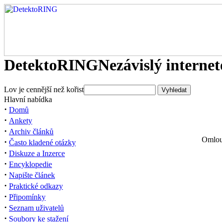
DetektoRING
Nezávislý interne
Lov je cennější než kořist
Hlavní nabídka
·
Domů
·
Ankety
·
Archiv článků
Omlouv
·
Často kladené otázky
·
Diskuze a Inzerce
·
Encyklopedie
·
Napište článek
·
Praktické odkazy
·
Připomínky
·
Seznam uživatelů
·
Soubory ke stažení