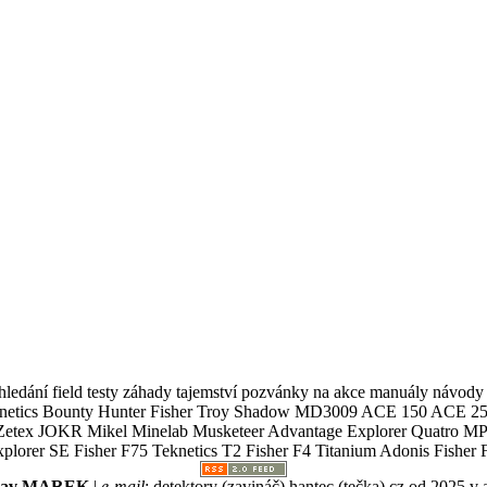
ledání field testy záhady tajemství pozvánky na akce manuály návody g
Teknetics Bounty Hunter Fisher Troy Shadow MD3009 ACE 150 ACE 25
R Mikel Minelab Musketeer Advantage Explorer Quatro MP X
er SE Fisher F75 Teknetics T2 Fisher F4 Titanium Adonis Fisher F
slav MAREK
|
e-mail
:
detektory (zavináč) hantec (tečka) cz
od 2025 v 