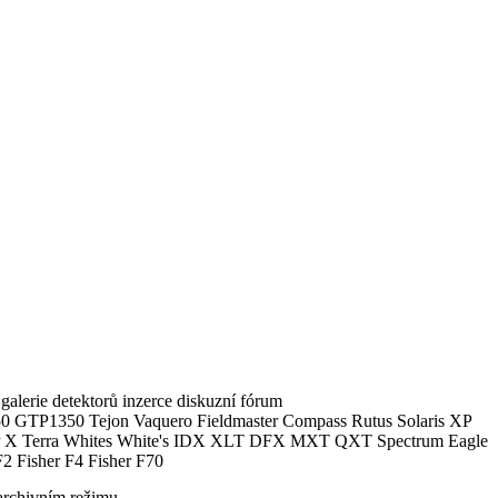
alerie detektorů inzerce diskuzní fórum
0 GTP1350 Tejon Vaquero Fieldmaster Compass Rutus Solaris XP
 Terra Whites White's IDX XLT DFX MXT QXT Spectrum Eagle
2 Fisher F4 Fisher F70
archivním režimu