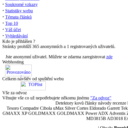
·
Soukromé vzkazy
·
Statistiky webu
·
Témata článků
·
Top 10
·
Váš účet
·
Vyhledávání
Kdo je přihlášen ?
Stránky prohlíží 365 anonymních a 1 registrovaných uživatelů.
Jste anonymní uživatel. Můžete se zdarma zaregistrovat
zde
Webhosting
Celkem návštěv od spuštění webu
Vše za odvoz
Věnujte vše co už nepotřebujete někomu jinému
"Za odvoz"
Detektory kovů články návody recenze h
Tesoro Compadre Cibola uMax Silver Cortes Eldorado Garrett 
GMAXX XP GOLDMAXX GOLDMAXX Power ADX Adventis Zetex JOK
MD3815B AD3018 Explor
| Obsah:
Broni