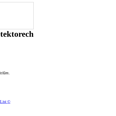
etektorech
telům
.
List ©