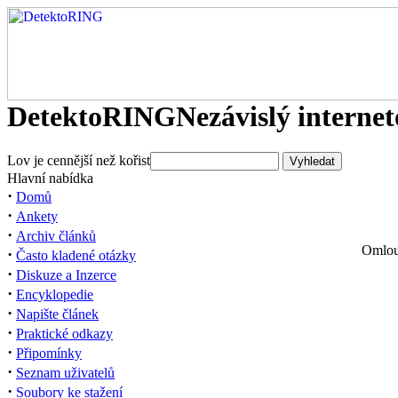
DetektoRING
Nezávislý interne
Lov je cennější než kořist
Hlavní nabídka
·
Domů
·
Ankety
·
Archiv článků
Omlouv
·
Často kladené otázky
·
Diskuze a Inzerce
·
Encyklopedie
·
Napište článek
·
Praktické odkazy
·
Připomínky
·
Seznam uživatelů
·
Soubory ke stažení