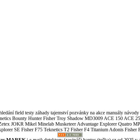
ledání field testy záhady tajemství pozvánky na akce manuály návody g
Teknetics Bounty Hunter Fisher Troy Shadow MD3009 ACE 150 ACE 25
R Mikel Minelab Musketeer Advantage Explorer Quatro MP X
er SE Fisher F75 Teknetics T2 Fisher F4 Titanium Adonis Fisher F
slav MAREK
|
e-mail
:
detektory (zavináč) hantec (tečka) cz
od 2025 v 