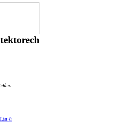
etektorech
telům
.
List ©