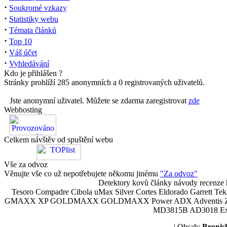
·
Soukromé vzkazy
·
Statistiky webu
·
Témata článků
·
Top 10
·
Váš účet
·
Vyhledávání
Kdo je přihlášen ?
Stránky prohlíží 285 anonymních a 0 registrovaných uživatelů.
Jste anonymní uživatel. Můžete se zdarma zaregistrovat
zde
Webhosting
Celkem návštěv od spuštění webu
Vše za odvoz
Věnujte vše co už nepotřebujete někomu jinému
"Za odvoz"
Detektory kovů články návody recenze h
Tesoro Compadre Cibola uMax Silver Cortes Eldorado Garrett 
GMAXX XP GOLDMAXX GOLDMAXX Power ADX Adventis Zetex JOK
MD3815B AD3018 Explor
| Obsah:
Broni