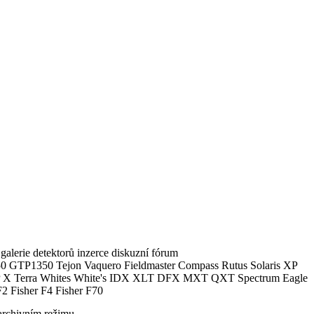
alerie detektorů inzerce diskuzní fórum
0 GTP1350 Tejon Vaquero Fieldmaster Compass Rutus Solaris XP
 Terra Whites White's IDX XLT DFX MXT QXT Spectrum Eagle
2 Fisher F4 Fisher F70
archivním režimu