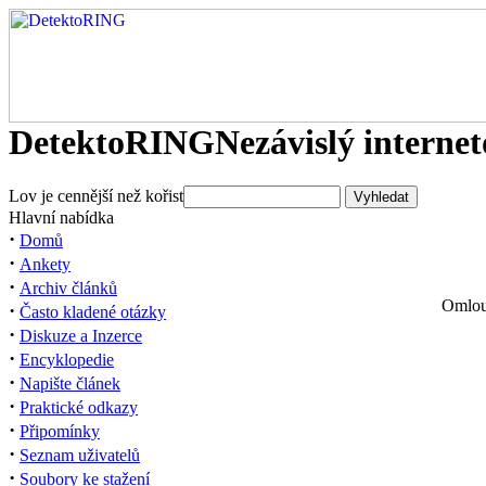
DetektoRING
Nezávislý interne
Lov je cennější než kořist
Hlavní nabídka
·
Domů
·
Ankety
·
Archiv článků
Omlouv
·
Často kladené otázky
·
Diskuze a Inzerce
·
Encyklopedie
·
Napište článek
·
Praktické odkazy
·
Připomínky
·
Seznam uživatelů
·
Soubory ke stažení