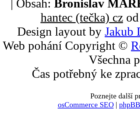
| Obsah:
Bronislav MA
hantec (tečka) cz
od 
Design layout by
Jakub 
Web pohání Copyright ©
R
Všechna p
Čas potřebný ke zpra
Poznejte další
osCommerce SEO
|
phpBB