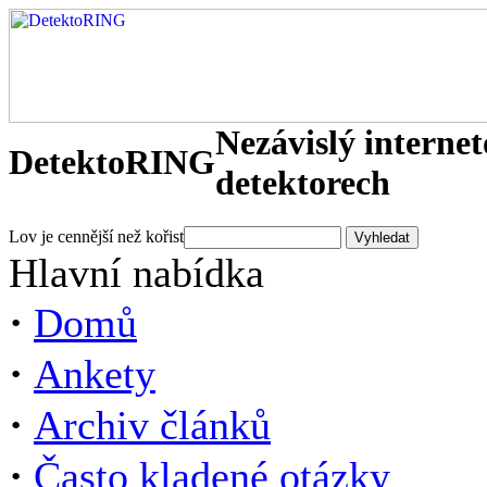
Nezávislý interne
DetektoRING
detektorech
Lov je cennější než kořist
Hlavní nabídka
·
Domů
·
Ankety
·
Archiv článků
·
Často kladené otázky