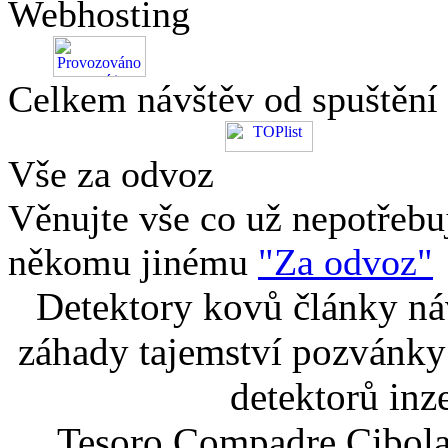
Webhosting
Celkem návštěv od spuštění
Vše za odvoz
Věnujte vše co už nepotřebu
někomu jinému
"Za odvoz"
Detektory kovů články náv
záhady tajemství pozvánky
detektorů inz
Tesoro Compadre Cibola