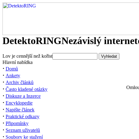
DetektoRING
Nezávislý interne
Lov je cennější než kořist
Hlavní nabídka
·
Domů
·
Ankety
·
Archiv článků
Omlouv
·
Často kladené otázky
·
Diskuze a Inzerce
·
Encyklopedie
·
Napište článek
·
Praktické odkazy
·
Připomínky
·
Seznam uživatelů
·
Soubory ke stažení