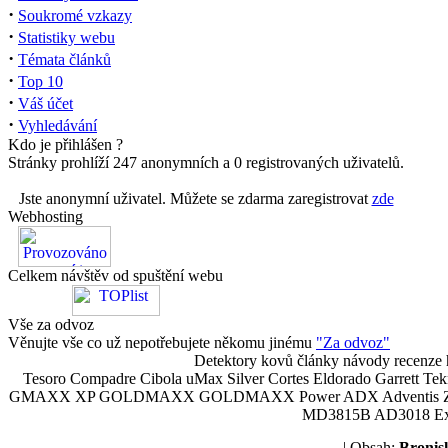
·
Soukromé vzkazy
·
Statistiky webu
·
Témata článků
·
Top 10
·
Váš účet
·
Vyhledávání
Kdo je přihlášen ?
Stránky prohlíží 247 anonymních a 0 registrovaných uživatelů.
Jste anonymní uživatel. Můžete se zdarma zaregistrovat
zde
Webhosting
Celkem návštěv od spuštění webu
Vše za odvoz
Věnujte vše co už nepotřebujete někomu jinému
"Za odvoz"
Detektory kovů články návody recenze h
Tesoro Compadre Cibola uMax Silver Cortes Eldorado Garrett 
GMAXX XP GOLDMAXX GOLDMAXX Power ADX Adventis Zetex JOK
MD3815B AD3018 Explor
| Obsah:
Broni