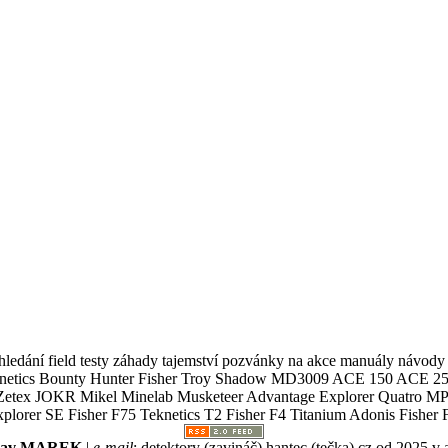
ledání field testy záhady tajemství pozvánky na akce manuály návody g
Teknetics Bounty Hunter Fisher Troy Shadow MD3009 ACE 150 ACE 25
R Mikel Minelab Musketeer Advantage Explorer Quatro MP X
er SE Fisher F75 Teknetics T2 Fisher F4 Titanium Adonis Fisher F
slav MAREK
|
e-mail
:
detektory (zavináč) hantec (tečka) cz
od 2025 v 