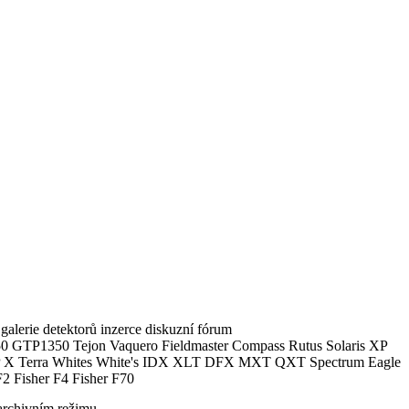
alerie detektorů inzerce diskuzní fórum
0 GTP1350 Tejon Vaquero Fieldmaster Compass Rutus Solaris XP
 Terra Whites White's IDX XLT DFX MXT QXT Spectrum Eagle
2 Fisher F4 Fisher F70
archivním režimu