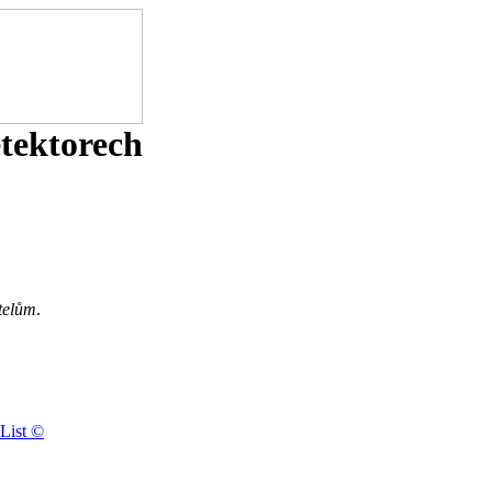
etektorech
telům
.
List ©