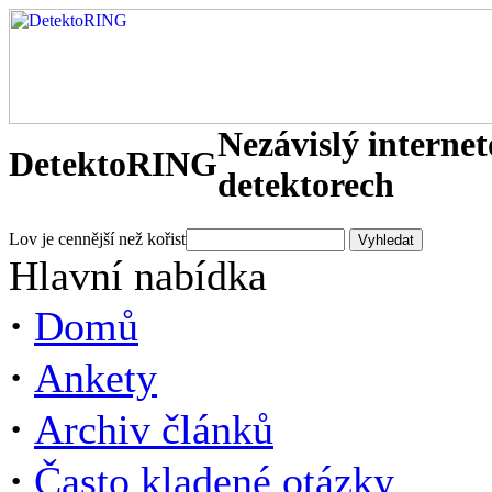
Nezávislý interne
DetektoRING
detektorech
Lov je cennější než kořist
Hlavní nabídka
·
Domů
·
Ankety
·
Archiv článků
·
Často kladené otázky