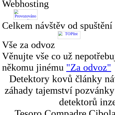
Webhosting
Celkem návštěv od spuštění
Vše za odvoz
Věnujte vše co už nepotřebu
někomu jinému
"Za odvoz"
Detektory kovů články náv
záhady tajemství pozvánky
detektorů inz
Tesoro Compadre Cibola