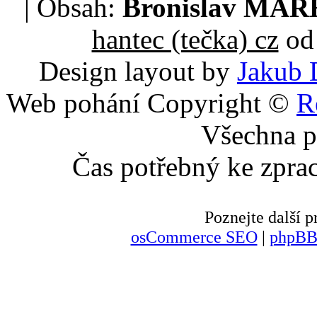
| Obsah:
Bronislav MA
hantec (tečka) cz
od 
Design layout by
Jakub 
Web pohání Copyright ©
R
Všechna p
Čas potřebný ke zpra
Poznejte další
osCommerce SEO
|
phpBB