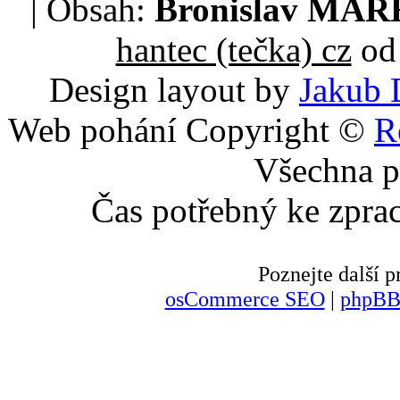
| Obsah:
Bronislav MA
hantec (tečka) cz
od 
Design layout by
Jakub 
Web pohání Copyright ©
R
Všechna p
Čas potřebný ke zpra
Poznejte další
osCommerce SEO
|
phpBB