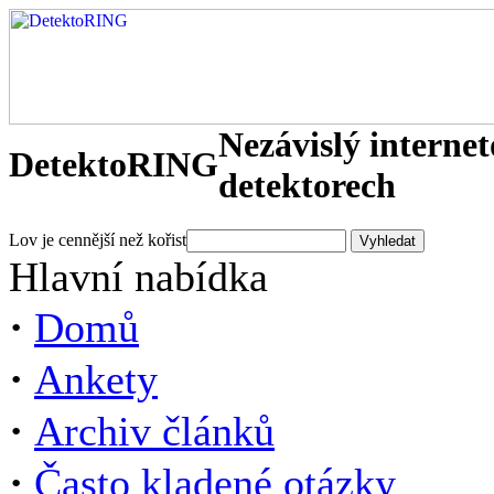
Nezávislý interne
DetektoRING
detektorech
Lov je cennější než kořist
Hlavní nabídka
·
Domů
·
Ankety
·
Archiv článků
·
Často kladené otázky