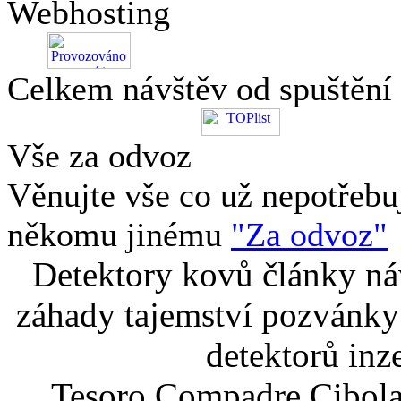
Webhosting
Celkem návštěv od spuštění
Vše za odvoz
Věnujte vše co už nepotřebu
někomu jinému
"Za odvoz"
Detektory kovů články náv
záhady tajemství pozvánky
detektorů inz
Tesoro Compadre Cibola