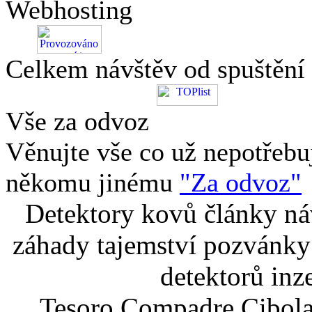
Webhosting
Celkem návštěv od spuštění
Vše za odvoz
Věnujte vše co už nepotřebu
někomu jinému
"Za odvoz"
Detektory kovů články náv
záhady tajemství pozvánky
detektorů inz
Tesoro Compadre Cibola