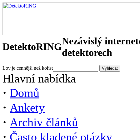
Nezávislý interne
DetektoRING
detektorech
Lov je cennější než kořist
Hlavní nabídka
·
Domů
·
Ankety
·
Archiv článků
·
Často kladené otázky