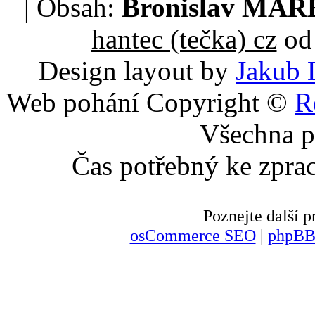
| Obsah:
Bronislav MA
hantec (tečka) cz
od 
Design layout by
Jakub 
Web pohání Copyright ©
R
Všechna p
Čas potřebný ke zpra
Poznejte další
osCommerce SEO
|
phpBB