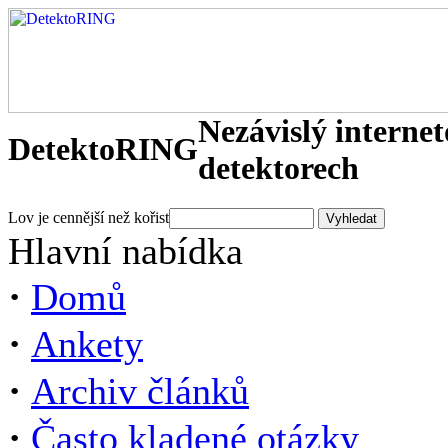
Nezávislý interne
DetektoRING
detektorech
Lov je cennější než kořist
Hlavní nabídka
·
Domů
·
Ankety
·
Archiv článků
·
Často kladené otázky