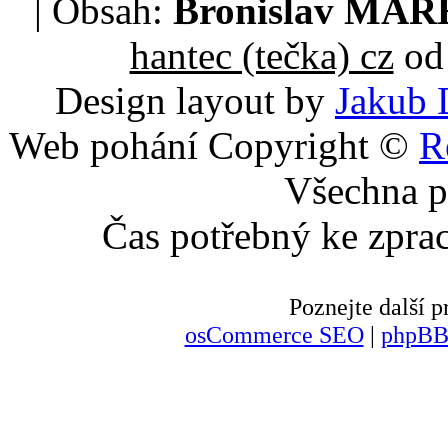
| Obsah:
Bronislav MA
hantec (tečka) cz
od 
Design layout by
Jakub 
Web pohání Copyright ©
R
Všechna p
Čas potřebný ke zpra
Poznejte další
osCommerce SEO
|
phpBB