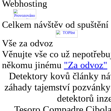
Webhosting
Celkem návštěv od spuštění
Vše za odvoz
Věnujte vše co už nepotřebu
někomu jinému
"Za odvoz"
Detektory kovů články náv
záhady tajemství pozvánky
detektorů inz
Tesoro Compadre Cibola