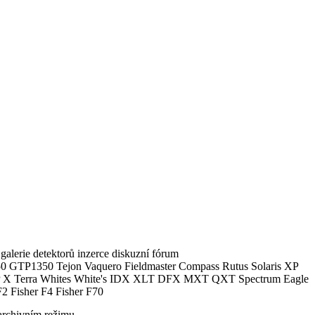
alerie detektorů inzerce diskuzní fórum
0 GTP1350 Tejon Vaquero Fieldmaster Compass Rutus Solaris XP
 Terra Whites White's IDX XLT DFX MXT QXT Spectrum Eagle
2 Fisher F4 Fisher F70
archivním režimu