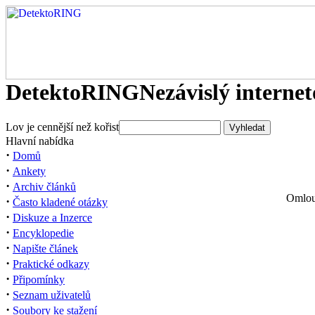
DetektoRING
Nezávislý interne
Lov je cennější než kořist
Hlavní nabídka
·
Domů
·
Ankety
·
Archiv článků
Omlouv
·
Často kladené otázky
·
Diskuze a Inzerce
·
Encyklopedie
·
Napište článek
·
Praktické odkazy
·
Připomínky
·
Seznam uživatelů
·
Soubory ke stažení