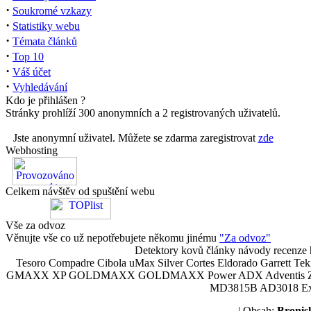
·
Soukromé vzkazy
·
Statistiky webu
·
Témata článků
·
Top 10
·
Váš účet
·
Vyhledávání
Kdo je přihlášen ?
Stránky prohlíží 300 anonymních a 2 registrovaných uživatelů.
Jste anonymní uživatel. Můžete se zdarma zaregistrovat
zde
Webhosting
Celkem návštěv od spuštění webu
Vše za odvoz
Věnujte vše co už nepotřebujete někomu jinému
"Za odvoz"
Detektory kovů články návody recenze h
Tesoro Compadre Cibola uMax Silver Cortes Eldorado Garrett 
GMAXX XP GOLDMAXX GOLDMAXX Power ADX Adventis Zetex JOK
MD3815B AD3018 Explor
| Obsah:
Broni