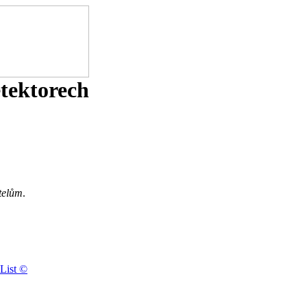
etektorech
telům
.
List ©