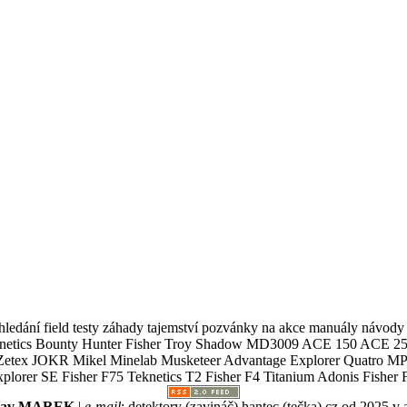
ledání field testy záhady tajemství pozvánky na akce manuály návody g
Teknetics Bounty Hunter Fisher Troy Shadow MD3009 ACE 150 ACE 25
R Mikel Minelab Musketeer Advantage Explorer Quatro MP X
er SE Fisher F75 Teknetics T2 Fisher F4 Titanium Adonis Fisher F
slav MAREK
|
e-mail
:
detektory (zavináč) hantec (tečka) cz
od 2025 v 