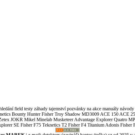
ledání field testy záhady tajemství pozvánky na akce manuály návody g
Teknetics Bounty Hunter Fisher Troy Shadow MD3009 ACE 150 ACE 25
R Mikel Minelab Musketeer Advantage Explorer Quatro MP X
er SE Fisher F75 Teknetics T2 Fisher F4 Titanium Adonis Fisher F
slav MAREK
|
e-mail
:
detektory (zavináč) hantec (tečka) cz
od 2025 v 