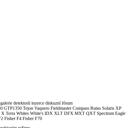
alerie detektorů inzerce diskuzní fórum
0 GTP1350 Tejon Vaquero Fieldmaster Compass Rutus Solaris XP
 Terra Whites White's IDX XLT DFX MXT QXT Spectrum Eagle
2 Fisher F4 Fisher F70
archivním režimu