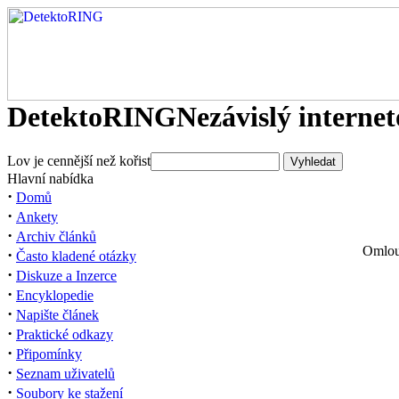
DetektoRING
Nezávislý interne
Lov je cennější než kořist
Hlavní nabídka
·
Domů
·
Ankety
·
Archiv článků
Omlouv
·
Často kladené otázky
·
Diskuze a Inzerce
·
Encyklopedie
·
Napište článek
·
Praktické odkazy
·
Připomínky
·
Seznam uživatelů
·
Soubory ke stažení