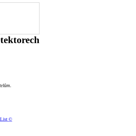
etektorech
telům
.
List ©