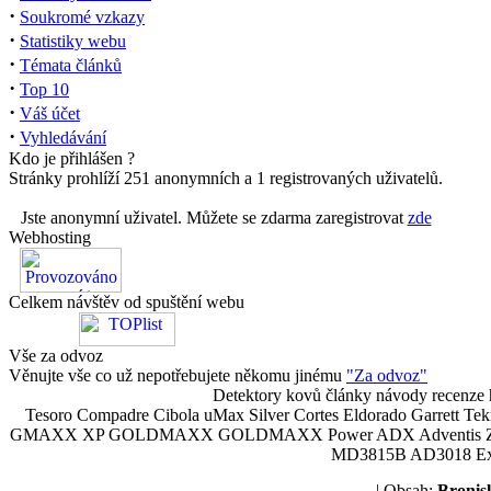
·
Soukromé vzkazy
·
Statistiky webu
·
Témata článků
·
Top 10
·
Váš účet
·
Vyhledávání
Kdo je přihlášen ?
Stránky prohlíží 251 anonymních a 1 registrovaných uživatelů.
Jste anonymní uživatel. Můžete se zdarma zaregistrovat
zde
Webhosting
Celkem návštěv od spuštění webu
Vše za odvoz
Věnujte vše co už nepotřebujete někomu jinému
"Za odvoz"
Detektory kovů články návody recenze h
Tesoro Compadre Cibola uMax Silver Cortes Eldorado Garrett 
GMAXX XP GOLDMAXX GOLDMAXX Power ADX Adventis Zetex JOK
MD3815B AD3018 Explor
| Obsah:
Broni