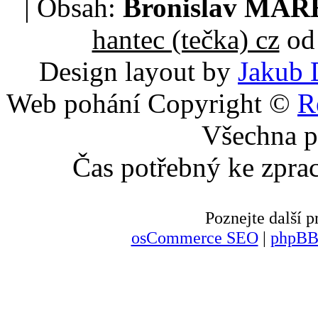
| Obsah:
Bronislav MA
hantec (tečka) cz
od 
Design layout by
Jakub 
Web pohání Copyright ©
R
Všechna p
Čas potřebný ke zpra
Poznejte další
osCommerce SEO
|
phpBB