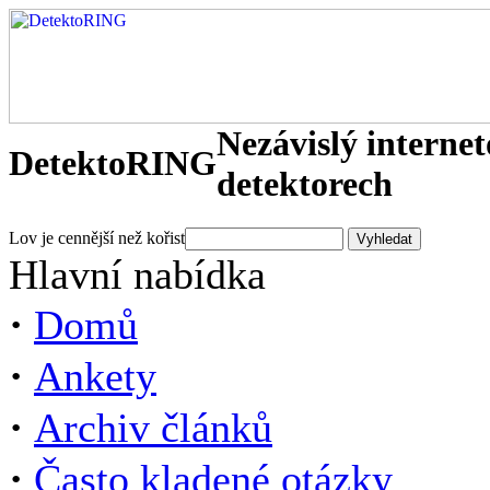
Nezávislý interne
DetektoRING
detektorech
Lov je cennější než kořist
Hlavní nabídka
·
Domů
·
Ankety
·
Archiv článků
·
Často kladené otázky