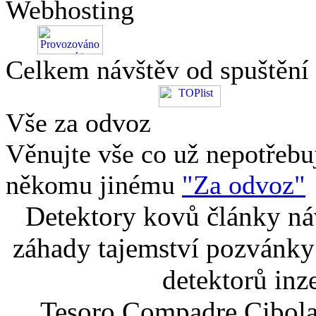
Webhosting
Celkem návštěv od spuštění
Vše za odvoz
Věnujte vše co už nepotřebu
někomu jinému
"Za odvoz"
Detektory kovů články náv
záhady tajemství pozvánky
detektorů inz
Tesoro Compadre Cibola