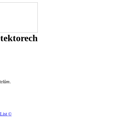
etektorech
telům
.
List ©