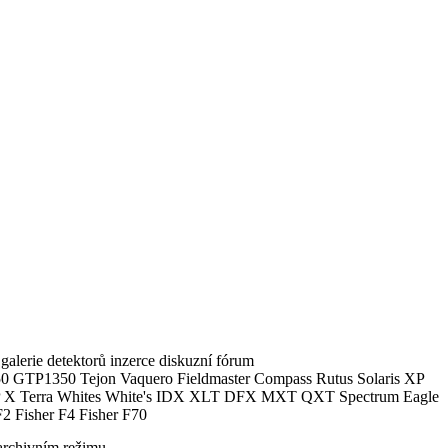
alerie detektorů inzerce diskuzní fórum
0 GTP1350 Tejon Vaquero Fieldmaster Compass Rutus Solaris XP
 Terra Whites White's IDX XLT DFX MXT QXT Spectrum Eagle
2 Fisher F4 Fisher F70
archivním režimu