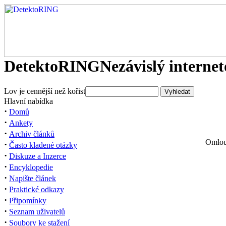
DetektoRING
Nezávislý interne
Lov je cennější než kořist
Hlavní nabídka
·
Domů
·
Ankety
·
Archiv článků
Omlouv
·
Často kladené otázky
·
Diskuze a Inzerce
·
Encyklopedie
·
Napište článek
·
Praktické odkazy
·
Připomínky
·
Seznam uživatelů
·
Soubory ke stažení