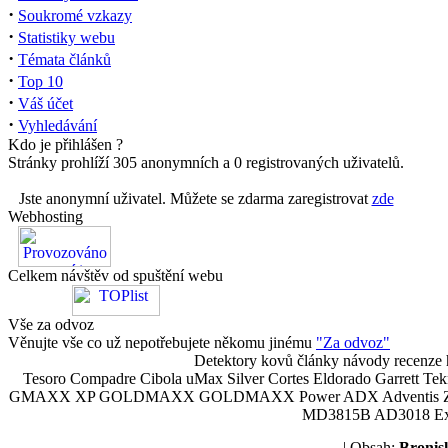
·
Soukromé vzkazy
·
Statistiky webu
·
Témata článků
·
Top 10
·
Váš účet
·
Vyhledávání
Kdo je přihlášen ?
Stránky prohlíží 305 anonymních a 0 registrovaných uživatelů.
Jste anonymní uživatel. Můžete se zdarma zaregistrovat
zde
Webhosting
Celkem návštěv od spuštění webu
Vše za odvoz
Věnujte vše co už nepotřebujete někomu jinému
"Za odvoz"
Detektory kovů články návody recenze h
Tesoro Compadre Cibola uMax Silver Cortes Eldorado Garrett 
GMAXX XP GOLDMAXX GOLDMAXX Power ADX Adventis Zetex JOK
MD3815B AD3018 Explor
| Obsah:
Broni