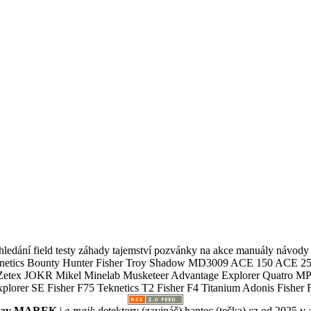
ledání field testy záhady tajemství pozvánky na akce manuály návody g
Teknetics Bounty Hunter Fisher Troy Shadow MD3009 ACE 150 ACE 25
R Mikel Minelab Musketeer Advantage Explorer Quatro MP X
er SE Fisher F75 Teknetics T2 Fisher F4 Titanium Adonis Fisher F
slav MAREK
|
e-mail
:
detektory (zavináč) hantec (tečka) cz
od 2025 v 