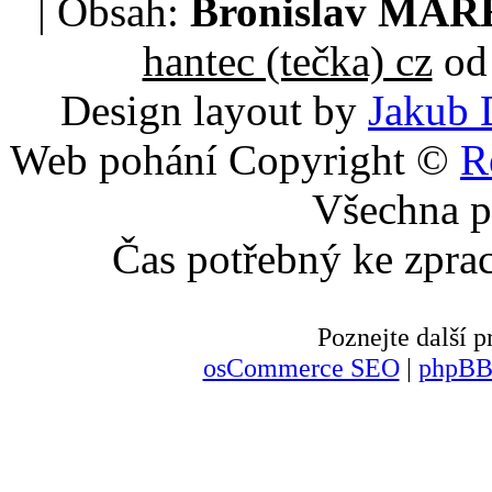
| Obsah:
Bronislav MA
hantec (tečka) cz
od 
Design layout by
Jakub 
Web pohání Copyright ©
R
Všechna p
Čas potřebný ke zpra
Poznejte další
osCommerce SEO
|
phpBB