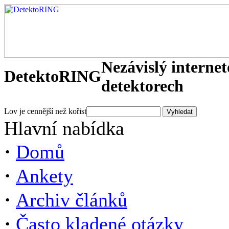
Nezávislý interne
DetektoRING
detektorech
Lov je cennější než kořist
Hlavní nabídka
·
Domů
·
Ankety
·
Archiv článků
·
Často kladené otázky