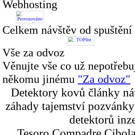
Webhosting
Celkem návštěv od spuštění
Vše za odvoz
Věnujte vše co už nepotřebu
někomu jinému
"Za odvoz"
Detektory kovů články náv
záhady tajemství pozvánky
detektorů inz
Tesoro Compadre Cibola